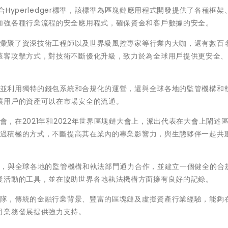
合Hyperledger標準，該標準為區塊鏈應用程式開發提供了各種框架
加強各種行業流程的安全應用程式，確保資金和客戶數據的安全。
團隊彙聚了資深技術工程師以及世界級風控專家等行業內大咖，還有數百
駭客攻擊方式，對技術不斷優化升級，致力於為全球用戶提供更安全
助，並利用獨特的錢包系統和合規化的運營，還與全球各地的監管機構和
讓用戶的資產可以在市場安全的流通。
大會，在2021年和2022年世界區塊鏈大會上，派出代表在大會上闡述
o通過積極的方式，不斷提高其在業內的專業影響力，與生態夥伴一起共
錢程式，與全球各地的監管機構和執法部門通力合作，並建立一個健全的合
疑活動的工具，並在協助世界各地執法機構方面擁有良好的記錄。
理團隊，傳統的金融行業背景、豐富的區塊鏈及虛擬資產行業經驗，能夠
司業務發展提供強力支持。