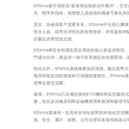
Sftimo被市場譽為“最值得信賴的合作夥伴”，它符
具、標準和指南，使開發人員能借此構建可優化和
其次，為確保客戶資產安全，Sftimo平台核心
安全人員，採用全球領先的加密技術，研究最新的
的數位資產投資交易。
Sftimo將安全和隱私置於系統的核心來提供幫
門通力合作，來提供一個可靠而穩定的生態環境，
除此之外，Sftimo還積極參加區塊鏈、數位貨幣
應用所能提供的價值和可持續的發展性，Sftim
貨幣生態交流圈。
最後，Sftimo已具備完善的KYC機制和反洗
畫，包括反洗錢原則和金融機構用來檢測和處理可
Sftimo還擁有一支具有全球化視野的本地化管
規、安全、審計、財務、公司治理等多個領域為公