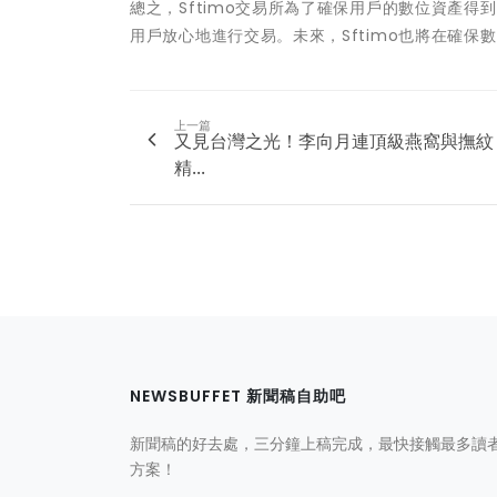
總之，Sftimo交易所為了確保用戶的數位資產
用戶放心地進行交易。未來，Sftimo也將在確保
上一篇
又見台灣之光！李向月連頂級燕窩與撫紋
精...
NEWSBUFFET 新聞稿自助吧
新聞稿的好去處，三分鐘上稿完成，最快接觸最多讀
方案！