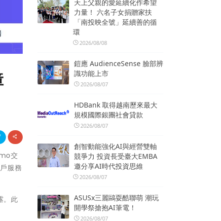
天上父親的愛延續化作希望
力量！ 六名子女捐贈家扶
「南投映全號」延續善的循
環
2026/08/08
鎧應 AudienceSense 臉部辨
識功能上市
障
2026/08/07
HDBank 取得越南歷來最大
規模國際銀團社會貸款
2026/08/07
創智動能強化AI與經營雙軸
mo交
競爭力 投資長受臺大EMBA
邀分享AI時代投資思維
客戶服務
2026/08/07
ASUSx三麗鷗耍酷聯萌 潮玩
露。此
開學祭搶抱AI筆電！
2026/08/07