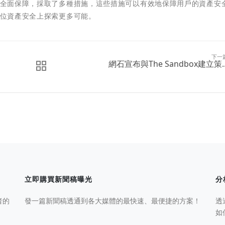
得到全面保障，採取了多種措施，這些措施可以有效地保障用戶的資產安
數位資產安全上探索更多可能。
下一
網石宣布與The Sandbox建立策..
立即購買新聞稿曝光
分
者的
發一篇新聞稿透通到各大媒體的最快速、最便捷的方案！
透
如