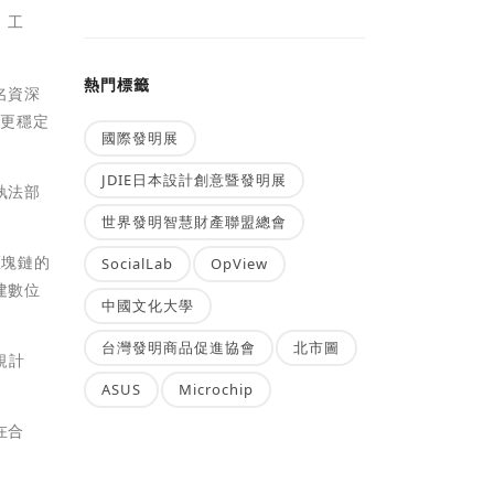
、工
熱門標籤
名資深
、更穩定
國際發明展
JDIE日本設計創意暨發明展
執法部
世界發明智慧財產聯盟總會
區塊鏈的
SocialLab
OpView
建數位
中國文化大學
台灣發明商品促進協會
北市圖
規計
ASUS
Microchip
在合