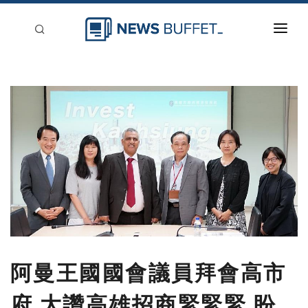
回到首頁
新聞稿分類
登入
刊登
阿曼王國國會議員拜會高市
府 大讚高雄招商緊緊緊 盼