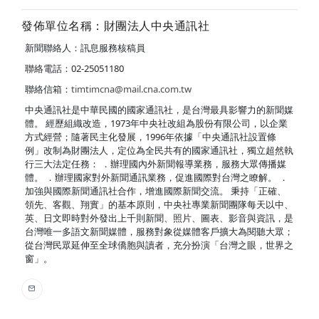
發佈單位名稱：財團法人中央通訊社
新聞聯絡人：訊息服務核稿員
聯絡電話：02-25051180
聯絡信箱：
timtimcna@mail.cna.com.tw
中央通訊社是中華民國的國家通訊社，是台灣最具影響力的新聞媒
體。 經歷組織改造，1973年中央社改組為股份有限公司，以企業
方式經營；隨著民主化發展，1996年依據「中央通訊社設置條
例」改制為財團法人，定位為全民共有的國家通訊社，獨立超然執
行三大法定任務： ．辦理國內外新聞報導業務，服務大眾傳播媒
體。 ．辦理國家對外新聞通訊業務，促進國際對台灣之瞭解。 ．
加強與國際新聞通訊社合作，增進國際新聞交流。 秉持「正確、
領先、客觀、翔實」的基本原則，中央社專業新聞團隊每天以中、
英、日文即時對外發出上千則新聞、照片、圖表、影音與資訊，是
台灣唯一多語文新聞媒體，服務對象從媒體客戶擴大為閱聽大眾；
從台灣民眾延伸至全球僑胞與讀者，充分扮演「台灣之眼，世界之
窗」。