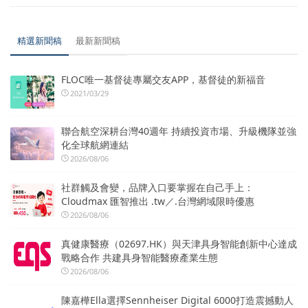
精選新聞稿
最新新聞稿
FLOC唯一基督徒專屬交友APP，基督徒的新福音
2021/03/29
聯合航空深耕台灣40週年 持續投資市場、升級機隊並強
化全球航網連結
2026/08/06
社群觸及會變，品牌入口要掌握在自己手上：
Cloudmax 匯智推出 .tw／.台灣網域限時優惠
2026/08/06
真健康醫療（02697.HK）與天津具身智能創新中心達成
戰略合作 共建具身智能醫療產業生態
2026/08/06
陳嘉樺Ella選擇Sennheiser Digital 6000打造震撼動人