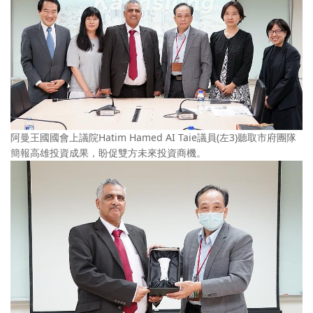
阿曼王國國會上議院Hatim Hamed AI Taie議員(左3)聽取市府團隊
簡報高雄投資成果，盼促雙方未來投資商機。