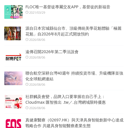
FLOC唯一基督徒專屬交友APP，基督徒的新福音
2021/03/29
源自日本宮城縣仙台市、頂級傳統美學花魁體驗「極麗
花魁」自2026年8月起正式開放預約
2026/08/06
遠傳召開2026年第二季法說會
2026/08/06
聯合航空深耕台灣40週年 持續投資市場、升級機隊並強
化全球航網連結
2026/08/06
社群觸及會變，品牌入口要掌握在自己手上：
Cloudmax 匯智推出 .tw／.台灣網域限時優惠
2026/08/06
真健康醫療（02697.HK）與天津具身智能創新中心達成
戰略合作 共建具身智能醫療產業生態