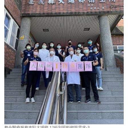
整合醫療服務進駐大埔鄉 12科別照料鄉親需求-3