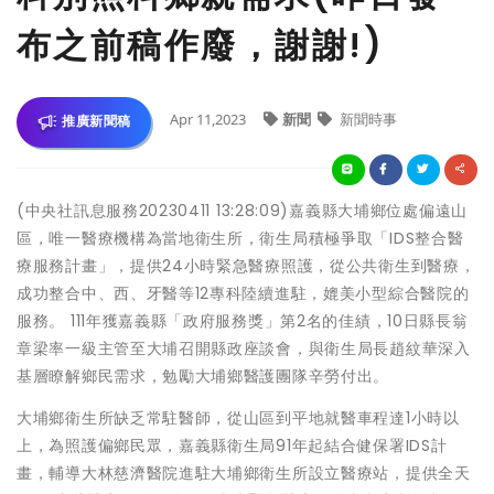
布之前稿作廢，謝謝!)
Apr 11,2023
新聞
新聞時事
推廣新聞稿
(中央社訊息服務20230411 13:28:09)嘉義縣大埔鄉位處偏遠山
區，唯一醫療機構為當地衛生所，衛生局積極爭取「IDS整合醫
療服務計畫」，提供24小時緊急醫療照護，從公共衛生到醫療，
成功整合中、西、牙醫等12專科陸續進駐，媲美小型綜合醫院的
服務。 111年獲嘉義縣「政府服務獎」第2名的佳績，10日縣長翁
章梁率一級主管至大埔召開縣政座談會，與衛生局長趙紋華深入
基層瞭解鄉民需求，勉勵大埔鄉醫護團隊辛勞付出。
大埔鄉衛生所缺乏常駐醫師，從山區到平地就醫車程達1小時以
上，為照護偏鄉民眾，嘉義縣衛生局91年起結合健保署IDS計
畫，輔導大林慈濟醫院進駐大埔鄉衛生所設立醫療站，提供全天