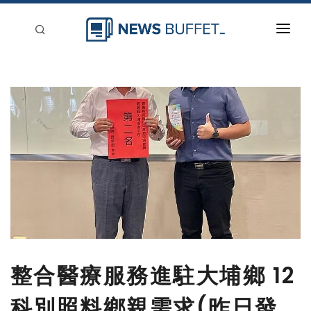
回到首頁
新聞稿分類
登入
刊登
整合醫療服務進駐大埔鄉 12
科別照料鄉親需求(昨日發