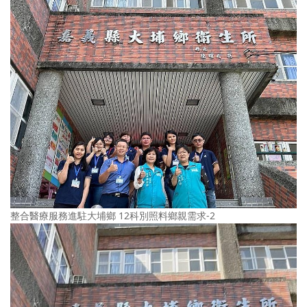
整合醫療服務進駐大埔鄉 12科別照料鄉親需求-2