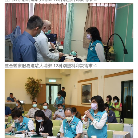
整合醫療服務進駐大埔鄉 12科別照料鄉親需求-4