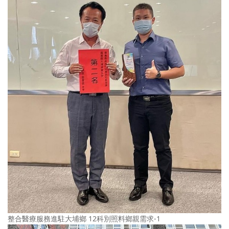
整合醫療服務進駐大埔鄉 12科別照料鄉親需求-1