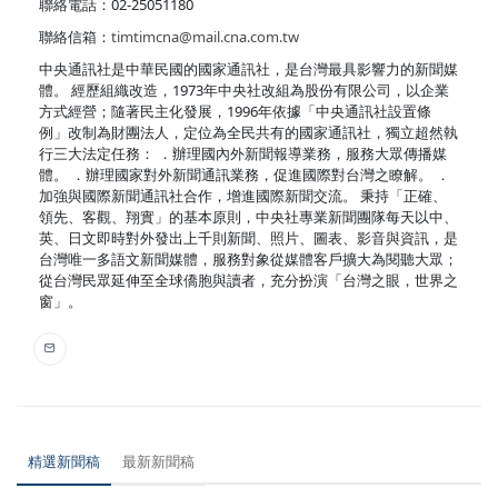
聯絡電話：02-25051180
聯絡信箱：
timtimcna@mail.cna.com.tw
中央通訊社是中華民國的國家通訊社，是台灣最具影響力的新聞媒
體。 經歷組織改造，1973年中央社改組為股份有限公司，以企業
方式經營；隨著民主化發展，1996年依據「中央通訊社設置條
例」改制為財團法人，定位為全民共有的國家通訊社，獨立超然執
行三大法定任務： ．辦理國內外新聞報導業務，服務大眾傳播媒
體。 ．辦理國家對外新聞通訊業務，促進國際對台灣之瞭解。 ．
加強與國際新聞通訊社合作，增進國際新聞交流。 秉持「正確、
領先、客觀、翔實」的基本原則，中央社專業新聞團隊每天以中、
英、日文即時對外發出上千則新聞、照片、圖表、影音與資訊，是
台灣唯一多語文新聞媒體，服務對象從媒體客戶擴大為閱聽大眾；
從台灣民眾延伸至全球僑胞與讀者，充分扮演「台灣之眼，世界之
窗」。
精選新聞稿
最新新聞稿