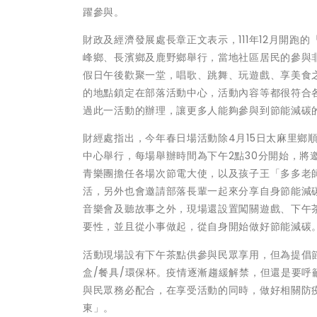
躍參與。
財政及經濟發展處長章正文表示，111年12月開跑
峰鄉、長濱鄉及鹿野鄉舉行，當地社區居民的參與
假日午後歡聚一堂，唱歌、跳舞、玩遊戲、享美食
的地點鎖定在部落活動中心，活動內容等都很符合
過此一活動的辦理，讓更多人能夠參與到節能減碳
財經處指出，今年春日場活動除4月15日太麻里鄉
中心舉行，每場舉辦時間為下午2點30分開始，將
青樂團擔任各場次節電大使，以及孩子王「多多老
活，另外也會邀請部落長輩一起來分享自身節能減
音樂會及聽故事之外，現場還設置闖關遊戲、下午
要性，並且從小事做起，從自身開始做好節能減碳
活動現場設有下午茶點供參與民眾享用，但為提倡
盒/餐具/環保杯。疫情逐漸趨緩解禁，但還是要
與民眾務必配合，在享受活動的同時，做好相關防疫措
東」。