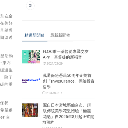
分別在金
，在美好
，且舉辦
精選新聞稿
最新新聞稿
也期望透
FLOC唯一基督徒專屬交友
都歷活動
APP，基督徒的新福音
-東布
2021/03/29
減碳過生
萬通保險憑藉50周年企劃首
神！除了
創「Invesurance」保險投資
減碳的重
哲學
2026/08/07
環保餐
源自日本宮城縣仙台市、頂
，希望參
級傳統美學花魁體驗「極麗
花魁」自2026年8月起正式開
r 台
放預約