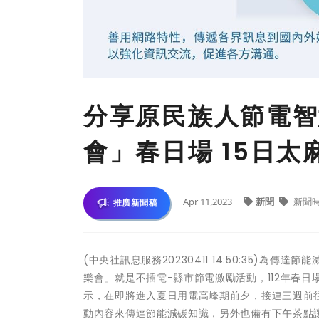
分享原民族人節電智
會」春日場 15日
Apr 11,2023
新聞
新聞
推廣新聞稿
(中央社訊息服務20230411 14:50:35)
樂會」就是不插電-縣市節電激勵活動，112年春
示，在即將進入夏日用電高峰期前夕，接連三週前
動內容來傳達節能減碳知識，另外也備有下午茶點