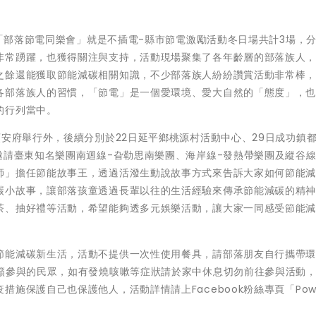
的「部落節電同樂會」就是不插電-縣市節電激勵活動冬日場共計3場，
非常踴躍，也獲得關注與支持，活動現場聚集了各年齡層的部落族人
之餘還能獲取節能減碳相關知識，不少部落族人紛紛讚賞活動非常棒
各部落族人的習慣，「節電」是一個愛環境、愛大自然的「態度」，
的行列當中。
順安府舉行外，後續分別於22日延平鄉桃源村活動中心、29日成功鎮
邀請臺東知名樂團南迴線-旮勒思南樂團、海岸線-發熱帶樂團及縱谷線
師」擔任節能故事王，透過活潑生動說故事方式來告訴大家如何節能
碳小故事，讓部落孩童透過長輩以往的生活經驗來傳承節能減碳的精
茶、抽好禮等活動，希望能夠透多元娛樂活動，讓大家一同感受節能
。
節能減碳新生活，活動不提供一次性使用餐具，請部落朋友自行攜帶
呼籲參與的民眾，如有發燒咳嗽等症狀請於家中休息切勿前往參與活動
施保護自己也保護他人，活動詳情請上Facebook粉絲專頁「Powe