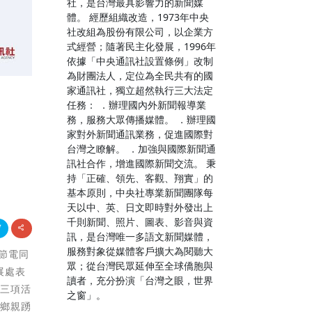
社，是台灣最具影響力的新聞媒
體。 經歷組織改造，1973年中央
社改組為股份有限公司，以企業方
式經營；隨著民主化發展，1996年
依據「中央通訊社設置條例」改制
為財團法人，定位為全民共有的國
家通訊社，獨立超然執行三大法定
樂
任務： ．辦理國內外新聞報導業
務，服務大眾傳播媒體。 ．辦理國
家對外新聞通訊業務，促進國際對
台灣之瞭解。 ．加強與國際新聞通
訊社合作，增進國際新聞交流。 秉
持「正確、領先、客觀、翔實」的
基本原則，中央社專業新聞團隊每
天以中、英、日文即時對外發出上
千則新聞、照片、圖表、影音與資
訊，是台灣唯一多語文新聞媒體，
服務對象從媒體客戶擴大為閱聽大
落節電同
眾；從台灣民眾延伸至全球僑胞與
展處表
讀者，充分扮演「台灣之眼，世界
戲三項活
之窗」。
及鄉親踴