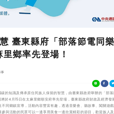
慧 臺東縣府「部落節電同
太麻里鄉率先登場！
時事
為傳達節能減碳的知識及傳承原住民族人保留的智慧，由臺東縣政府舉辦的「部
日場將於4月15日在太麻里鄉順安府率先登場，臺東縣政府財政及經濟發
往不同鄉鎮宣導，活動內容豐富有趣，透過音樂會、聽故事、闖關遊
讓參與活動的民眾可以一邊享用美食一邊欣賞精彩的節目，歡迎族人