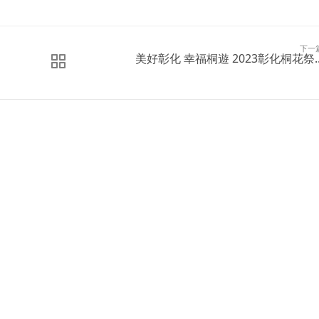
下一
美好彰化 幸福桐遊 2023彰化桐花祭..