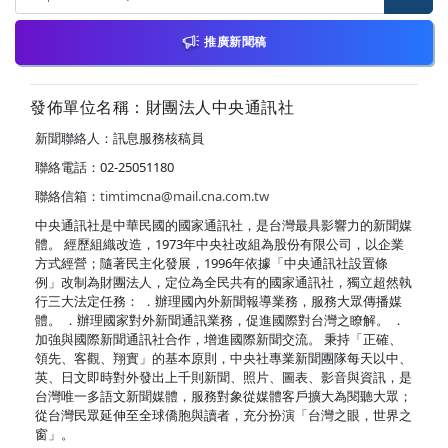
推廣新聞稿
發佈單位名稱：財團法人中央通訊社
新聞聯絡人：訊息服務核稿員
聯絡電話：02-25051180
聯絡信箱：
timtimcna@mail.cna.com.tw
中央通訊社是中華民國的國家通訊社，是台灣最具影響力的新聞媒
體。 經歷組織改造，1973年中央社改組為股份有限公司，以企業
方式經營；隨著民主化發展，1996年依據「中央通訊社設置條
例」改制為財團法人，定位為全民共有的國家通訊社，獨立超然執
行三大法定任務： ．辦理國內外新聞報導業務，服務大眾傳播媒
體。 ．辦理國家對外新聞通訊業務，促進國際對台灣之瞭解。 ．
加強與國際新聞通訊社合作，增進國際新聞交流。 秉持「正確、
領先、客觀、翔實」的基本原則，中央社專業新聞團隊每天以中、
英、日文即時對外發出上千則新聞、照片、圖表、影音與資訊，是
台灣唯一多語文新聞媒體，服務對象從媒體客戶擴大為閱聽大眾；
從台灣民眾延伸至全球僑胞與讀者，充分扮演「台灣之眼，世界之
窗」。