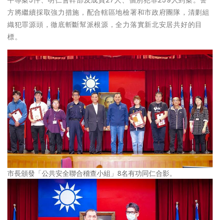
方將繼續採取強力措施，配合轄區地檢署和市政府團隊，清剿組
織犯罪源頭，徹底斬斷幫派根源，全力落實新北安居共好的目
標。
市長頒發「公共安全聯合稽查小組」8名有功同仁合影。