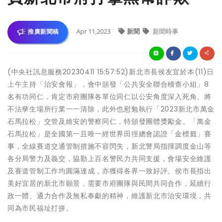
Apr 11,2023
新聞
新聞時事
推廣新聞稿
(中央社訊息服務20230411 15:57:52)新北市長侯友宜於本(11)日
上午主持「治安會報」，會中頒發「公共安全聯合稽查小組」8
名有功同仁，肯定市府團隊各單位同仁以公安角度深入死角、將
不法孳生場所行業一一清除，此外也慰勉執行「2023新北市萬金
石馬拉松」交管及維安的警察同仁，特頒發團體獎勵金。「萬金
石馬拉松」是全國第一且唯一經世界田徑總會認證「金標籤」賽
事，全線賽道交通管制措施不容閃失，新北警局指揮調度金山等
各分局警力及義交，協勤上百名警民力共同支援，會場安全維護
及賽道管制工作均圓滿達成，亦獲得各界一致好評。侯市長指出
美好宜居的新北市願景，需要市府團隊與民間共同合作，延續行
政一體、通力合作及無私奉獻的精神，維護新北市治安環境，共
同為市民福址打拼。