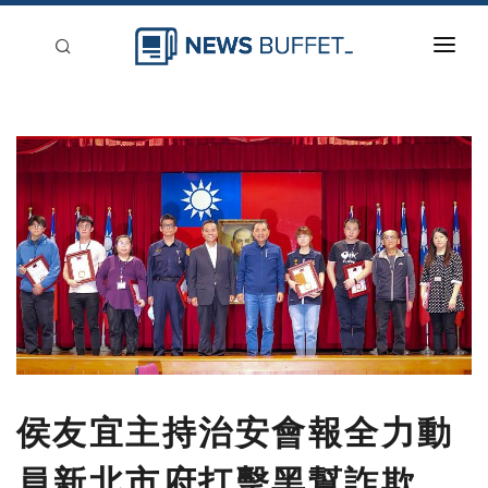
回到首頁
新聞稿分類
登入
刊登
侯友宜主持治安會報全力動
員新北市府打擊黑幫詐欺