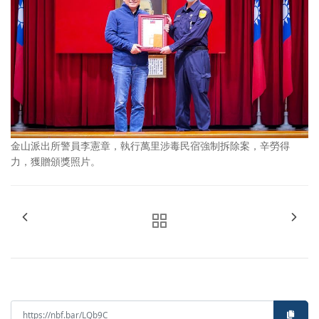
金山派出所警員李憲章，執行萬里涉毒民宿強制拆除案，辛勞得
力，獲贈頒獎照片。