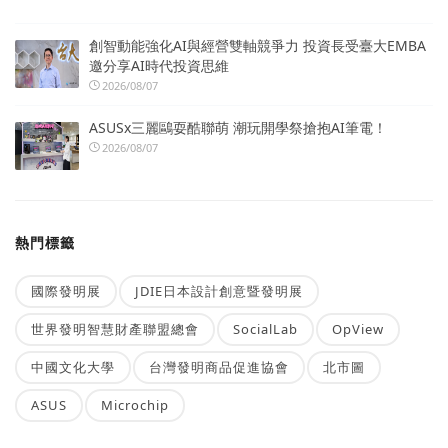
創智動能強化AI與經營雙軸競爭力 投資長受臺大EMBA
邀分享AI時代投資思維
2026/08/07
ASUSx三麗鷗耍酷聯萌 潮玩開學祭搶抱AI筆電！
2026/08/07
熱門標籤
國際發明展
JDIE日本設計創意暨發明展
世界發明智慧財產聯盟總會
SocialLab
OpView
中國文化大學
台灣發明商品促進協會
北市圖
ASUS
Microchip