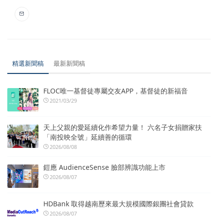
精選新聞稿
最新新聞稿
FLOC唯一基督徒專屬交友APP，基督徒的新福音
2021/03/29
天上父親的愛延續化作希望力量！ 六名子女捐贈家扶
「南投映全號」延續善的循環
2026/08/08
鎧應 AudienceSense 臉部辨識功能上市
2026/08/07
HDBank 取得越南歷來最大規模國際銀團社會貸款
2026/08/07