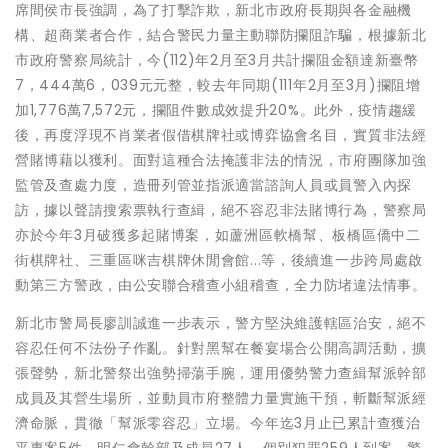
席間侯市長強調，為了打擊詐欺，新北市政府長期與各金融機
構、超商業者合作，結合警民力量主動聯防攔阻詐騙，根據新北
市政府警察局統計，今(112)年2月至3月共計攔阻金額達新臺幣
7，444萬6，039元元整，較去年同期(111年2月至3月)攔阻增
加1,776萬7,572元，攔阻件數成效提升20%。此外，疫情趨緩
後，再度浮現不肖業者假借棋牌社或博弈協會名目，實質非法經
營賭博藉以獲利。面對這種合法掩護非法的情況，市府團隊加強
監管及查處力度，造冊列管並指派適當諮詢人員或員警入內探
訪，據以聲請搜索票執行查緝，絕不容忍非法賭博行為，警察局
亦於今年3月破獲多起賭博案，如蘆洲區軟橋幫、板橋區僑中二
街棋牌社、三重區咪吉棋牌休閒會館...等，後續進一步跨局處啟
動第三方警政，由公安聯合稽查小組稽查，全力防堵違法情事。
新北市警局長廖訓誠進一步表示，警方堅決維護轄區治安，絕不
容忍任何不法份子作亂。針對黑幫在餐宴場合公開高調活動，擴
張聲勢，新北警祭出強勢掃蕩手腕，運用優勢警力查緝幫派幹部
成員及其營生場所，並動員市府整體力量實施干預，斬斷幫派經
濟命脈，貫徹「幫派零容忍」立場。今年迄3月止已累計查獲治
平專案5件、明仁會幹部及成員27人、個別犯罪259人到案。警