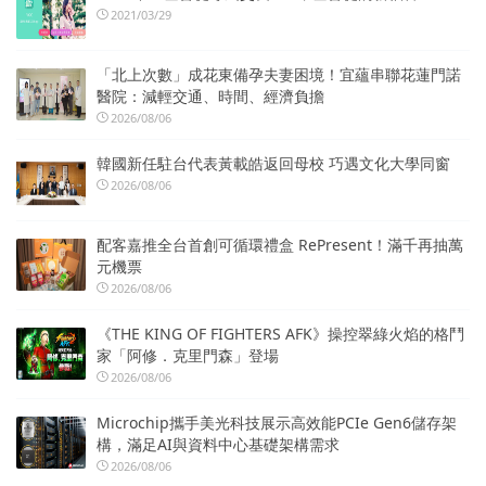
2021/03/29
「北上次數」成花東備孕夫妻困境！宜蘊串聯花蓮門諾
醫院：減輕交通、時間、經濟負擔
2026/08/06
韓國新任駐台代表黃載皓返回母校 巧遇文化大學同窗
2026/08/06
配客嘉推全台首創可循環禮盒 RePresent！滿千再抽萬
元機票
2026/08/06
《THE KING OF FIGHTERS AFK》操控翠綠火焰的格鬥
家「阿修．克里門森」登場
2026/08/06
Microchip攜手美光科技展示高效能PCIe Gen6儲存架
構，滿足AI與資料中心基礎架構需求
2026/08/06