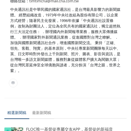
聯絡信箱：
timtimcna@mail.cna.com.tw
中央通訊社是中華民國的國家通訊社，是台灣最具影響力的新聞媒
體。 經歷組織改造，1973年中央社改組為股份有限公司，以企業
方式經營；隨著民主化發展，1996年依據「中央通訊社設置條
例」改制為財團法人，定位為全民共有的國家通訊社，獨立超然執
行三大法定任務： ．辦理國內外新聞報導業務，服務大眾傳播媒
體。 ．辦理國家對外新聞通訊業務，促進國際對台灣之瞭解。 ．
加強與國際新聞通訊社合作，增進國際新聞交流。 秉持「正確、
領先、客觀、翔實」的基本原則，中央社專業新聞團隊每天以中、
英、日文即時對外發出上千則新聞、照片、圖表、影音與資訊，是
台灣唯一多語文新聞媒體，服務對象從媒體客戶擴大為閱聽大眾；
從台灣民眾延伸至全球僑胞與讀者，充分扮演「台灣之眼，世界之
窗」。
精選新聞稿
最新新聞稿
FLOC唯一基督徒專屬交友APP，基督徒的新福音