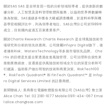
關於SAS SAS 是全球首屈一指的分析領域領導者，提供創新的數
據分析、人工智慧及資料管理軟體與服務，以協助世界將數據轉
換為智能。SAS連續多年獲各大權威調查機構，於資料科學與機
器學習相關評比中，列為領導者地位。SAS台灣分公司於1989年
成立，目前國內超過五百家產業客戶。
關於Chartis Research Chartis Research 是全球風險技術市
場研究和分析的領先供應商。公司隸屬Infopro Digital旗下，後
者擁有Risk、WatersTechnology等多個市場領先品牌。 Cha
rtis 的目標是支援企業透過改進風險管理、公司治理和合規性來
推動業務績效，並通過提供風險技術領域全方位的深度分析和可
行建議，協助客戶做出明智的技術和商業決策。RiskTech100
®、RiskTech Quadrant® 和 FinTech Quadrant™ 是 Infop
ro Digital Services Limited 的註冊商標。
新聞聯絡人: 美商賽仕電腦軟體股份有限公司 (SAS台灣) 詹士潔
Alice Chan Tel: 02 2181-1077 Mobile:0911-434-067 Emai
l:alice.chan@sas.com