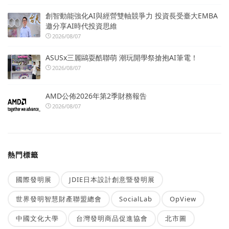
創智動能強化AI與經營雙軸競爭力 投資長受臺大EMBA
邀分享AI時代投資思維
2026/08/07
ASUSx三麗鷗耍酷聯萌 潮玩開學祭搶抱AI筆電！
2026/08/07
AMD公佈2026年第2季財務報告
2026/08/07
熱門標籤
國際發明展
JDIE日本設計創意暨發明展
世界發明智慧財產聯盟總會
SocialLab
OpView
中國文化大學
台灣發明商品促進協會
北市圖