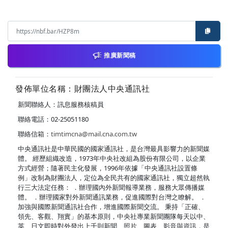
推廣新聞稿
發佈單位名稱：財團法人中央通訊社
新聞聯絡人：訊息服務核稿員
聯絡電話：02-25051180
聯絡信箱：
timtimcna@mail.cna.com.tw
中央通訊社是中華民國的國家通訊社，是台灣最具影響力的新聞媒
體。 經歷組織改造，1973年中央社改組為股份有限公司，以企業
方式經營；隨著民主化發展，1996年依據「中央通訊社設置條
例」改制為財團法人，定位為全民共有的國家通訊社，獨立超然執
行三大法定任務： ．辦理國內外新聞報導業務，服務大眾傳播媒
體。 ．辦理國家對外新聞通訊業務，促進國際對台灣之瞭解。 ．
加強與國際新聞通訊社合作，增進國際新聞交流。 秉持「正確、
領先、客觀、翔實」的基本原則，中央社專業新聞團隊每天以中、
英、日文即時對外發出上千則新聞、照片、圖表、影音與資訊，是