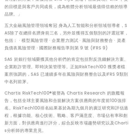
的目標是與客戶共同成長，成為軟體分析領域最值得信賴的領導
品牌。」
五大金融風險管理領域奪冠 身為人工智能和分析領域領導者，S
AS除了在總排名躋身前三名，另外並獲得五個類別的評選冠軍，
包括： · 模型風險管理 · 企業壓力測試 · 風險與財務整合 · 資產
負債表風險管理 · 國際財務報告準則第 9 號 (IFRS 9)
SAS 於銀行領域榮獲其他分析們的肯定包括對反洗錢解決方案、
企業欺詐管理、即時決策管理等。正如RiskTech100 獲獎者檔
案所強調的，SAS 已連續多年在風險與財務整合以及IFRS 9類別
中名列前茅。
Chartis RiskTech100®被譽為 Chartis Research 的旗艦報
告，包括全球主要風險和合規解決方案供應商的年度前100強排
名。RiskTech100排名結果基於為期九個月的廣泛研究和評估過
程，根據功能、核心技術、戰略、客戶滿意度、市場佔有率和創
新方面，對供應商進行評分，綜合反映市場趨勢研究以及Charti
s分析師的專業意見。