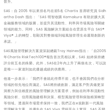
晉升。
SAS：自 2005 年以來排名均在前5名 Chartis 首席研究員 Sidh
artha Dash 指出：「SAS 明智收購 Kamakura 有助於擴大其
金融服務領域的版圖，並提升其流動性、利率與市場風險等關鍵
領域的能力。同時，SAS 風險解決方案組合在雲原生平台 SAS®
Viya® 上的轉型，彰顯其對整個端到端風險管理生命週期創新的
承諾。」
SAS風險管理解決方案資深副總裁Troy Haines指出：「自2005
年Chartis RiskTech100®報告首次亮相以來，SAS 始終保持總
評分前五名的殊榮。此外，SAS在2年內上升了兩個名次，可以說
是唯一一家達到如此優越成績的供應商。」
他進一步表示：「我們不會就此停滯不前，也不會因我們在分析
領域的領先地位而滿足。SAS將持續創新，滿足客戶對具備更深
洞察力與信賴度的風險管理解決方案需求，例如在利率和流動性
風險分析、信用風險建模和決策、模型風險管理和保險精算轉型
等領域。透過與市場需求保持一致，我們正在e規劃新一代風險
管理解決方案，並優先在 SAS Viya 雲端平台上實現。SAS 不變