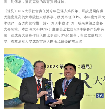
訓，到傳承，落實完整的教育實踐經驗。
《遠見》USR大學社會責任獎今年已邁入第四年，可說是國內獲
獎難度最高的大專院校永續賽事，獲獎率僅19.1%。本年度海洋大
學獲得一首獎與雙楷模，於23獎項中強佔3獎，成果傲視全臺各
大專院校。本次海大4件USR計畫更是全數自120件參賽作品中突
圍，達成海大參賽作品入圍比例達100%的創舉，與國立成功大
學、國立清華大學成為當屆入圍表現最優的前三強！