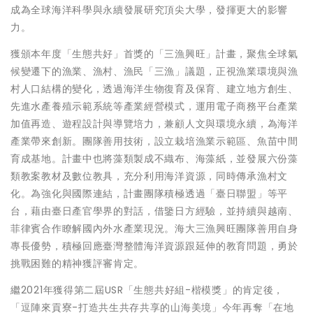
成為全球海洋科學與永續發展研究頂尖大學，發揮更大的影響
力。
獲頒本年度「生態共好」首獎的「三漁興旺」計畫，聚焦全球氣
候變遷下的漁業、漁村、漁民「三漁」議題，正視漁業環境與漁
村人口結構的變化，透過海洋生物復育及保育、建立地方創生、
先進水產養殖示範系統等產業經營模式，運用電子商務平台產業
加值再造、遊程設計與導覽培力，兼顧人文與環境永續，為海洋
產業帶來創新。團隊善用技術，設立栽培漁業示範區、魚苗中間
育成基地。計畫中也將藻類製成不織布、海藻紙，並發展六份藻
類教案教材及數位教具，充分利用海洋資源，同時傳承漁村文
化。為強化與國際連結，計畫團隊積極透過「臺日聯盟」等平
台，藉由臺日產官學界的對話，借鑒日方經驗，並持續與越南、
菲律賓合作瞭解國內外水產業現況。海大三漁興旺團隊善用自身
專長優勢，積極回應臺灣整體海洋資源跟延伸的教育問題，勇於
挑戰困難的精神獲評審肯定。
繼2021年獲得第二屆USR「生態共好組-楷模獎」的肯定後，
「逗陣來貢寮-打造共生共存共享的山海美境」今年再奪「在地