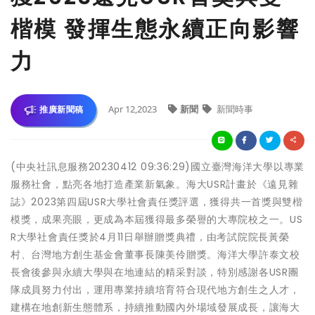
楷模 發揮生態永續正向影響
力
Apr 12,2023
新聞
新聞時事
推廣新聞稿
(中央社訊息服務20230412 09:36:29)國立臺灣海洋大學以專業
服務社會，點亮各地打造產業新氣象。海大USR計畫於《遠見雜
誌》2023第四屆USR大學社會責任獎評選，獲得共一首獎與雙楷
模獎，成果亮眼，更成為本屆獲得最多榮譽的大專院校之一。US
R大學社會責任獎於4月11日舉辦贈獎典禮，由考試院院長黃榮
村、台灣地方創生基金會董事長陳美伶贈獎。海洋大學許泰文校
長會後參與永續大學與在地連結的精采對談，特別感謝各USR團
隊成員努力付出，運用專業持續培育符合現代地方創生之人才，
建構在地創新生態體系，持續推動國內外場域發展成長，讓海大