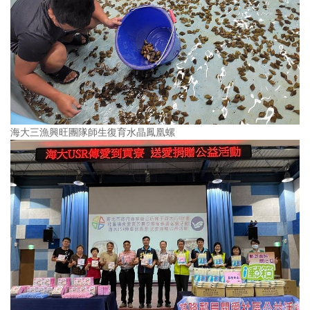
海大三漁興旺團隊師生復育水晶鳳凰螺