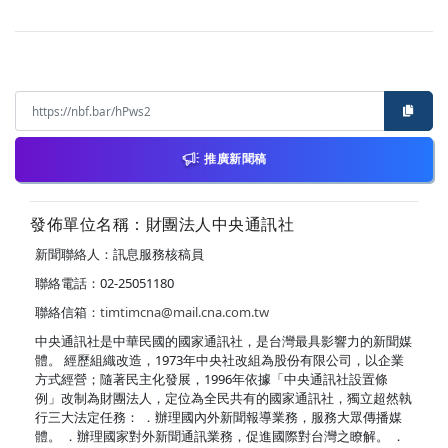
推廣新聞稿
發佈單位名稱：財團法人中央通訊社
新聞聯絡人：訊息服務核稿員
聯絡電話：02-25051180
聯絡信箱：
timtimcna@mail.cna.com.tw
中央通訊社是中華民國的國家通訊社，是台灣最具影響力的新聞媒
體。 經歷組織改造，1973年中央社改組為股份有限公司，以企業
方式經營；隨著民主化發展，1996年依據「中央通訊社設置條
例」改制為財團法人，定位為全民共有的國家通訊社，獨立超然執
行三大法定任務： ．辦理國內外新聞報導業務，服務大眾傳播媒
體。 ．辦理國家對外新聞通訊業務，促進國際對台灣之瞭解。 ．