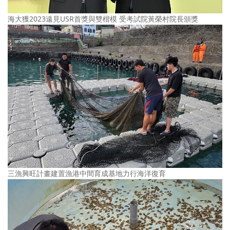
海大獲2023遠見USR首獎與雙楷模 受考試院黃榮村院長頒獎
三漁興旺計畫建置漁港中間育成基地力行海洋復育