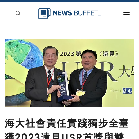
回到首頁
新聞稿分類
登入
刊登
海大社會責任實踐獨步全臺
獲2023遠見USR首獎與雙