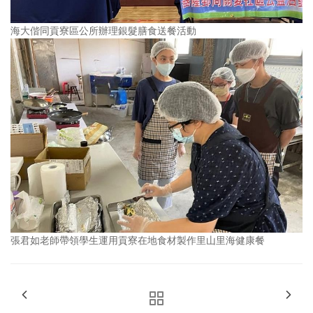
海大偕同貢寮區公所辦理銀髮膳食送餐活動
張君如老師帶領學生運用貢寮在地食材製作里山里海健康餐