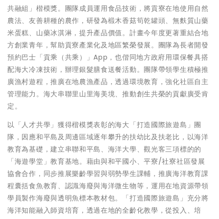
共融組」楷模獎。團隊成員運用食品技術，將貢寮在地使用自然
農法、友善耕種的農作，研發為椴木香菇筍乾罐頭、無麩質山藥
米蛋糕、山藥冰淇淋，提升產品價值。計畫今年度更著重結合地
方創業青年，幫助貢寮產業化及地區繁榮發展。團隊為長者開發
預約巴士「貢乘（共乘）」App，也偕同地方政府用環保餐具搭
配海大冷凍技術，辦理銀髮膳食送餐活動。團隊帶領學生積極推
廣漁村遊程，推廣在地農漁產品，透過環境教育，強化社區自主
管理能力。海大串聯里山里海美境、推動創生共榮的貢獻廣受肯
定。
以「人才共學」獲得楷模獎表彰的海大「打造國際旅遊島」團
隊，因應和平島及周邊區域逐年攀升的扶幼比及扶老比，以海洋
教育為基礎，建立串聯和平島、海洋大學、觀光客三項標的的
「海遊學堂」教育基地。藉由與和平國小、平寮/社寮社區發展
協會合作，同步推展樂齡學習與弱勢學生課輔，推廣海洋教育課
程囊括食魚教育、認識海廢與海洋微生物等，運用在地資源帶領
學員製作海廢與透明魚標本教材包。「打造國際旅遊島」充分將
海洋知能融入師資培育，透過在地的全齡化教學，從投入、培