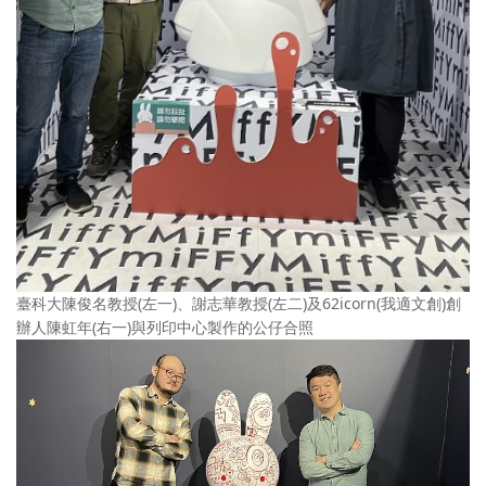
臺科大陳俊名教授(左一)、謝志華教授(左二)及62icorn(我適文創)創
辦人陳虹年(右一)與列印中心製作的公仔合照