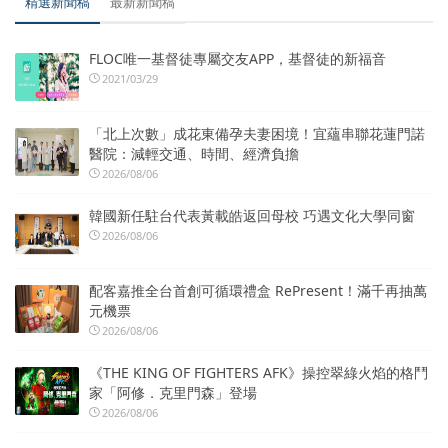
精選新聞稿
最新新聞稿
FLOC唯一基督徒專屬交友APP，基督徒的新福音
2021/03/29
「北上次數」成花東備孕夫妻困境！宜蘊串聯花蓮門諾
醫院：減輕交通、時間、經濟負擔
2026/08/06
韓國新任駐台代表黃載皓返回母校 巧遇文化大學同窗
2026/08/06
配客嘉推全台首創可循環禮盒 RePresent！滿千再抽萬
元機票
2026/08/06
《THE KING OF FIGHTERS AFK》操控翠綠火焰的格鬥
家「阿修．克里門森」登場
2026/08/06