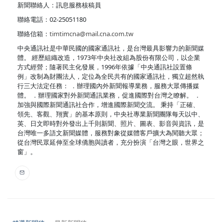
新聞聯絡人：訊息服務核稿員
聯絡電話：02-25051180
聯絡信箱：
timtimcna@mail.cna.com.tw
中央通訊社是中華民國的國家通訊社，是台灣最具影響力的新聞媒
體。 經歷組織改造，1973年中央社改組為股份有限公司，以企業
方式經營；隨著民主化發展，1996年依據「中央通訊社設置條
例」改制為財團法人，定位為全民共有的國家通訊社，獨立超然執
行三大法定任務： ．辦理國內外新聞報導業務，服務大眾傳播媒
體。 ．辦理國家對外新聞通訊業務，促進國際對台灣之瞭解。 ．
加強與國際新聞通訊社合作，增進國際新聞交流。 秉持「正確、
領先、客觀、翔實」的基本原則，中央社專業新聞團隊每天以中、
英、日文即時對外發出上千則新聞、照片、圖表、影音與資訊，是
台灣唯一多語文新聞媒體，服務對象從媒體客戶擴大為閱聽大眾；
從台灣民眾延伸至全球僑胞與讀者，充分扮演「台灣之眼，世界之
窗」。