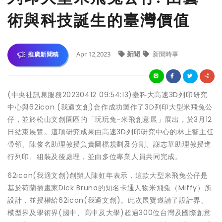
術與科技誕生的臺灣價值
Apr 12,2023
新聞
新聞時事
推廣新聞稿
(中央社訊息服務20230412 09:54:13)臺科大高速3D列印研究
中心與62icon (我適文創)合作成功製作了3D列印大型米飛兔公
仔，並於松山文創園區的「玩玩兔-米飛創意展」展出，於3月12
日結束展覽。這項研究成果由高速3D列印研究中心的林上智主任
帶領、陳俊名助理教授負責圖檔規劃及分割、謝志華助理教授進
行列印、組裝及後處理，並由多位專業人員共同完成。
62icon(我適文創)創辦人陳虹年表示，這款大型米飛兔公仔是
基於荷蘭插畫家Dick Bruna的知名卡通人物米飛兔（Miffy）所
設計，並授權給62icon(我適文創)。此次展覽邀請了設計界、
模型界及學術界(國中、高中及大學)超過300位台灣及國際創意