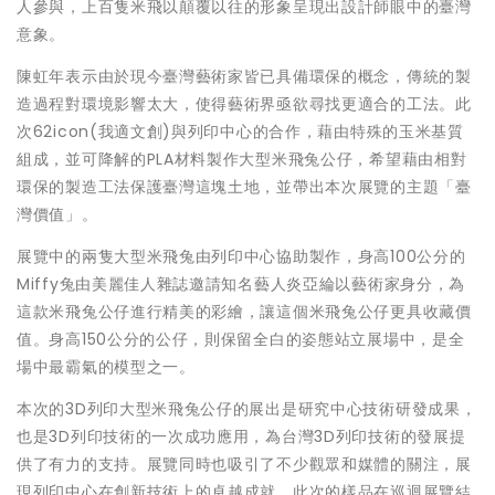
人參與，上百隻米飛以顛覆以往的形象呈現出設計師眼中的臺灣
意象。
陳虹年表示由於現今臺灣藝術家皆已具備環保的概念，傳統的製
造過程對環境影響太大，使得藝術界亟欲尋找更適合的工法。此
次62icon(我適文創)與列印中心的合作，藉由特殊的玉米基質
組成，並可降解的PLA材料製作大型米飛兔公仔，希望藉由相對
環保的製造工法保護臺灣這塊土地，並帶出本次展覽的主題「臺
灣價值」。
展覽中的兩隻大型米飛兔由列印中心協助製作，身高100公分的
Miffy兔由美麗佳人雜誌邀請知名藝人炎亞綸以藝術家身分，為
這款米飛兔公仔進行精美的彩繪，讓這個米飛兔公仔更具收藏價
值。身高150公分的公仔，則保留全白的姿態站立展場中，是全
場中最霸氣的模型之一。
本次的3D列印大型米飛兔公仔的展出是研究中心技術研發成果，
也是3D列印技術的一次成功應用，為台灣3D列印技術的發展提
供了有力的支持。展覽同時也吸引了不少觀眾和媒體的關注，展
現列印中心在創新技術上的卓越成就。此次的樣品在巡迴展覽結