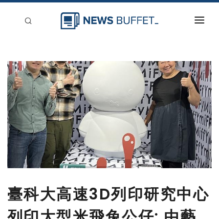
回到首頁
新聞稿分類
登入
刊登
臺科大高速3D列印研究中心
列印大型米飛兔公仔: 由藝