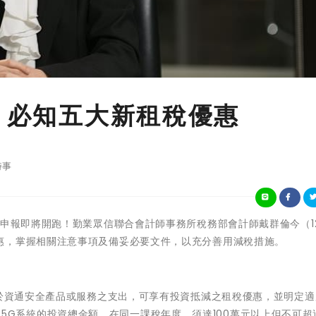
報 必知五大新租稅優惠
時事
11年度所得稅申報即將開跑！勤業眾信聯合會計師事務所稅務部會計師戴群倫今（1
惠，掌握相關注意事項及備妥必要文件，以充分善用減稅措施。
資於資通安全產品或服務之支出，可享有投資抵減之租稅優惠，並明定
慧機械及5G系統的投資總金額，在同一課稅年度，須達100萬元以上但不可超