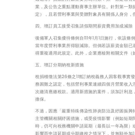
業，及公告之重點運動賽事主辦單位。針對第一類捐
定），且若營利事業與受贈對象具有關係人身分，
四、增訂員工接受召集請假期間薪資費用加成減除
後備軍人召集優待條例自111年1月1日施行，依該
當年度營利事業所得額減除。但倘若該薪資金額已
得重複適用此規定。此外，企業應檢附相關文件（
五、增訂分期納稅新措施
稅捐稽徵法第26條之1增訂納稅義務人因客觀事實
務困難之認定，包括營利事業連續四個月營業收入
次繳清應繳稅款。適用新措施的案件，須加計利息
擔保。
不過，因應「嚴重特殊傳染性肺炎防治及紓困振興特
主管機關相關紓困措施，或受疫情影響（例如短期
時，仍可向稅務機關申請延期（最長以一年為限）
影響而申請延期或分期繳稅之情況下，並無額外加