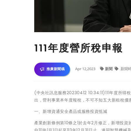
111年度營所稅申
Apr 12,2023
新聞
新聞
推廣新聞稿
(中央社訊息服務20230412 10:34:11)1
出，營利事業本年度報稅，不可不知五大新租稅優
一、新增資通安全產品或服務投資抵減
產業創新條例第10條之1於去年2月修正，新增投
自111年1月1日起至113年12月31日止。連同智