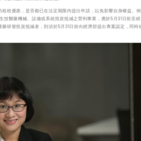
的租稅優惠，是否都已在法定期限內提出申請，以免影響自身權益。
生技醫藥機械、設備或系統投資抵減之營利事業，應於5月31日前至
藥研發投資抵減者，則須於5月31日前向經濟部提出專案認定，同時