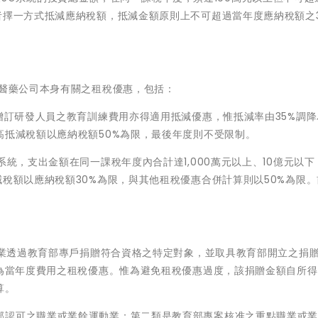
者擇一方式抵減應納稅額，抵減金額原則上不可超過當年度應納稅額之3
技醫藥公司本身有關之租稅優惠，包括：
並增訂研發人員之教育訓練費用亦得適用抵減優惠，惟抵減率由35%調降
高抵減稅額以應納稅額50%為限，最後年度則不受限制。
系統，支出金額在同一課稅年度內合計達1,000萬元以上、10億元以下
減稅額以應納稅額30%為限，與其他租稅優惠合併計算則以50%為限
若企業透過教育部專戶捐贈符合資格之特定對象，並取具教育部開立之捐
列為當年度費用之租稅優惠。惟為避免租稅優惠過度，該捐贈金額自所
算。
部認可之職業或業餘運動業；第二類是教育部專案核准之重點職業或