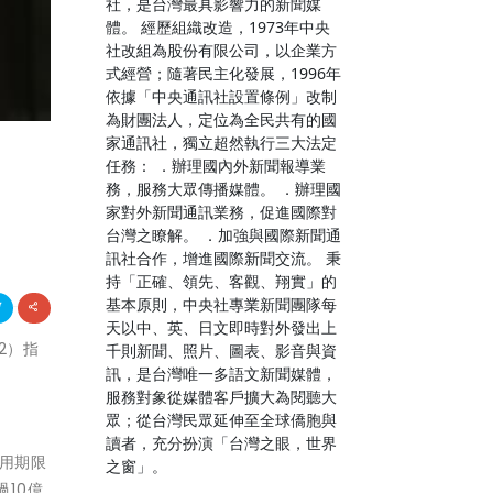
社，是台灣最具影響力的新聞媒
體。 經歷組織改造，1973年中央
社改組為股份有限公司，以企業方
式經營；隨著民主化發展，1996年
依據「中央通訊社設置條例」改制
為財團法人，定位為全民共有的國
家通訊社，獨立超然執行三大法定
任務： ．辦理國內外新聞報導業
務，服務大眾傳播媒體。 ．辦理國
家對外新聞通訊業務，促進國際對
台灣之瞭解。 ．加強與國際新聞通
訊社合作，增進國際新聞交流。 秉
持「正確、領先、客觀、翔實」的
基本原則，中央社專業新聞團隊每
天以中、英、日文即時對外發出上
2）指
千則新聞、照片、圖表、影音與資
訊，是台灣唯一多語文新聞媒體，
服務對象從媒體客戶擴大為閱聽大
眾；從台灣民眾延伸至全球僑胞與
讀者，充分扮演「台灣之眼，世界
適用期限
之窗」。
過10億