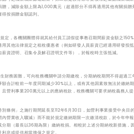
贈，減除金額上限為1,000萬元（超過部分不得再適用其他有關捐贈
僅得按捐贈金額認列。
條例規定，各機關團體得就其給付員工請假從事教召期間薪資金額之150
適用其他法律規定之租稅優惠者（例如研發人員薪資已經適用研發投
如薪資證明、召集令及解召證明文件等），於報稅時主張抵減。
發生財務困難，可向稅務機關申請分期繳稅，分期納稅期間不得超過三
淨額合計較前一年度同期減少30%以上，或有其他因素致無法於繳納
，且營利事業200萬元以上的應納稅款，稅務機關可要求納稅義務人提
別條例」之施行期間延長至112年6月30日，如營利事業接受中央目
間內營業收入驟減）而不能於規定繳納期限一次繳清稅款，於今年申
或分期（最長以36期為限）繳納稅捐。相較於上述分期納稅新措施，
計利息或提供相當擔保之規定。