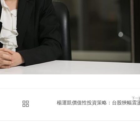
下一
楊運凱價值性投資策略：台股狹幅震