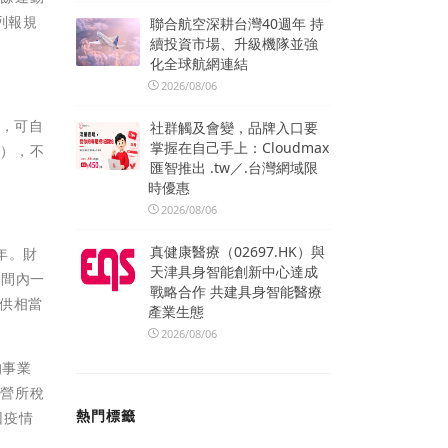
列報規
聯合航空深耕台灣40週年 持
續投資市場、升級機隊並強
化全球航網連結
2026/08/06
%，可自
社群觸及會變，品牌入口要
掌握在自己手上：Cloudmax
抵），不
匯智推出 .tw／.台灣網域限
時優惠
2026/08/06
真健康醫療（02697.HK）與
年。財
天津具身智能創新中心達成
期間內一
戰略合作 共建具身智能醫療
供相當
產業生態
2026/08/06
的事業
報營所稅
熱門標籤
因疫情