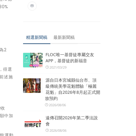
0%
精選新聞稿
最新新聞稿
為2
FLOC唯一基督徒專屬交友
APP，基督徒的新福音
2021/03/29
，得選
。前述施
源自日本宮城縣仙台市、頂
級傳統美學花魁體驗「極麗
花魁」自2026年8月起正式開
放預約
2026/08/06
贈收
得額中加
遠傳召開2026年第二季法說
會
2026/08/06
業餘運動