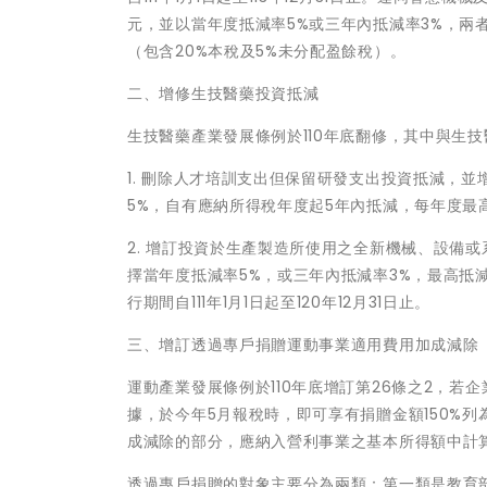
元，並以當年度抵減率5%或三年內抵減率3%，兩
（包含20%本稅及5%未分配盈餘稅）。
二、增修生技醫藥投資抵減
生技醫藥產業發展條例於110年底翻修，其中與生
1. 刪除人才培訓支出但保留研發支出投資抵減，
5%，自有應納所得稅年度起5年內抵減，每年度最
2. 增訂投資於生產製造所使用之全新機械、設備或
擇當年度抵減率5%，或三年內抵減率3%，最高抵
行期間自111年1月1日起至120年12月31日止。
三、增訂透過專戶捐贈運動事業適用費用加成減除
運動產業發展條例於110年底增訂第26條之2，
據，於今年5月報稅時，即可享有捐贈金額150%
成減除的部分，應納入營利事業之基本所得額中計
透過專戶捐贈的對象主要分為兩類：第一類是教育