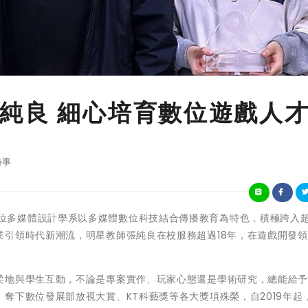
純良 細心培育數位遊戲人
時事
世新大學數位多媒體設計學系以多媒體數位科技結合傳播教育為特色，積極跨入
業引領時代新潮流，明星教師張純良在校服務超過18年，在遊戲開發
柔地與學生互動，不論是專案實作、玩家心態還是學術研究，總能給
奪下數位發展部放視大賞、KT科藝獎等各大獎項殊榮，自2019年起