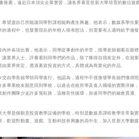
計畫推薦，遠赴日本頂尖企業實習，讓各界看見世新大學培育的數位遊
，希望盡自己所能讓同學對課程能夠產生興趣。他表示，數媒系學生
學的過程中，也發覺現在的年輕人很有想法，但需要有人適時給予激
校內外各項比賽，他表示，同學從事創作的辛苦，指導老師都看在眼
，讓業界人士、評審看到同學們的作品，除了獲得自我肯定外，在就
經由業界肯定、透過募資投資的方式，具體成為商業化的作品。
作交由學長姐帶領同學進行。他認為，過程中不僅激發學長姐們懂得
許多畢業校友願意回到學校，以過去在校所學及進入職場的實際淬鍊
讓創作團隊少走許多冤枉路，這種良性循環，加速同學們的融會貫通
新大學是個願意投資教學設備的學校，特別是數媒系課程教學非常紮
圍，歡迎對動畫、遊戲、互動科技有興趣的高中生，加入世新大學數