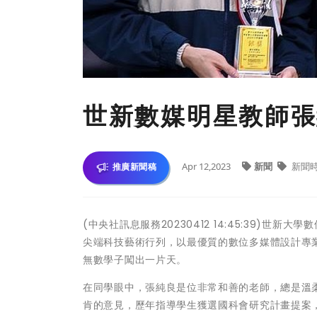
世新數媒明星教師張
Apr 12,2023
新聞
新聞
推廣新聞稿
(中央社訊息服務20230412 14:45:39)
尖端科技藝術行列，以最優質的數位多媒體設計專
無數學子闖出一片天。
在同學眼中，張純良是位非常和善的老師，總是溫
肯的意見，歷年指導學生獲選國科會研究計畫提案，