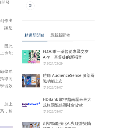
戲開發
要創作出
發，讓想
精選新聞稿
最新新聞稿
裡，因此
FLOC唯一基督徒專屬交友
業上也能
APP，基督徒的新福音
2021/03/29
照顧學弟
鎧應 AudienceSense 臉部辨
，指導同
識功能上市
、學習效
2026/08/07
HDBank 取得越南歷來最大
實，加上
規模國際銀團社會貸款
媒系，相
2026/08/07
創智動能強化AI與經營雙軸