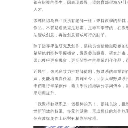
都有指導的學生，因表現優異，獲教育部學海A+
人才。
張純良認為自己跟所有老師一樣：秉持教學的熱忱
作品，不管是遊戲還是動畫，是非常辛苦的，在教
法變成創意，再從創意變成可行的點子。
除了指導學生研究及創作，張純良也積極鼓勵參加
希望他們能夠掌握機會，透過參加競賽、研究計畫
因此獲得更多機會，更期望學生的畢業創作作品，
近幾年，張純良致力推動師徒制，數媒系的畢業創
妹，更能培養責任感。實施至今，世新大學數媒系
學們進行畢業創作，藉由學長姐經驗分享與傳承，
果明顯提升。
「我覺得數媒系是一個很棒的系！」張純良說，世
世新開放的校風、多元的活動，形成極佳的創作氛
信在數媒創作上絕對有精彩的收穫。