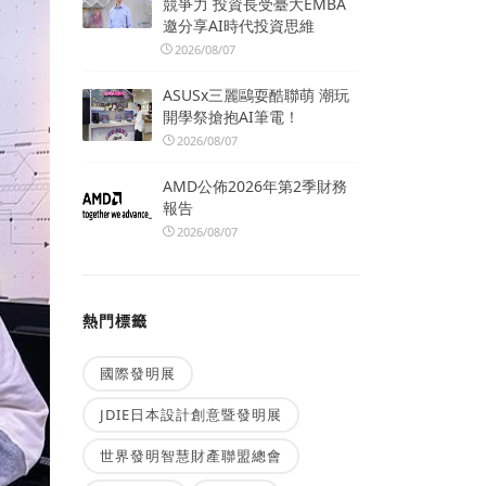
競爭力 投資長受臺大EMBA
邀分享AI時代投資思維
2026/08/07
ASUSx三麗鷗耍酷聯萌 潮玩
開學祭搶抱AI筆電！
2026/08/07
AMD公佈2026年第2季財務
報告
2026/08/07
熱門標籤
國際發明展
JDIE日本設計創意暨發明展
世界發明智慧財產聯盟總會