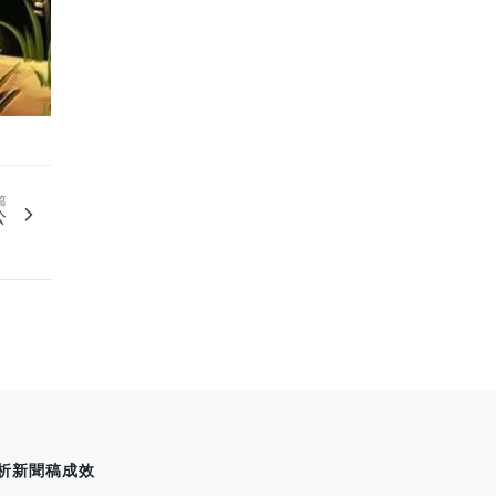
篇
公
」
析新聞稿成效