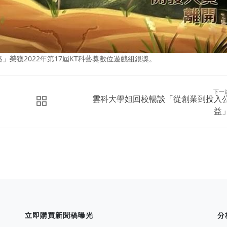
榮獲2022年第17屆KT科藝獎數位遊戲組銀獎。
下一
雲科大學姐回校暢談「從創業到投入
益
立即購買新聞稿曝光
分