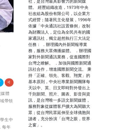
社，是台灣最具影響力的新聞媒
體。 經歷組織改造，1973年中央
社改組為股份有限公司，以企業方
式經營；隨著民主化發展，1996年
依據「中央通訊社設置條例」改制
為財團法人，定位為全民共有的國
家通訊社，獨立超然執行三大法定
任務： ．辦理國內外新聞報導業
才
務，服務大眾傳播媒體。 ．辦理國
家對外新聞通訊業務，促進國際對
台灣之瞭解。 ．加強與國際新聞通
訊社合作，增進國際新聞交流。 秉
持「正確、領先、客觀、翔實」的
基本原則，中央社專業新聞團隊每
天以中、英、日文即時對外發出上
超媒體
千則新聞、照片、圖表、影音與資
訊，是台灣唯一多語文新聞媒體，
領域帶領
服務對象從媒體客戶擴大為閱聽大
眾；從台灣民眾延伸至全球僑胞與
讀者，充分扮演「台灣之眼，世界
予學生中
之窗」。
，每年