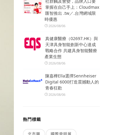
社群觸及會變，品牌入口要
掌握在自己手上：Cloudmax
匯智推出 .tw／.台灣網域限
時優惠
2026/08/06
真健康醫療（02697.HK）與
天津具身智能創新中心達成
戰略合作 共建具身智能醫療
產業生態
2026/08/06
陳嘉樺Ella選擇Sennheiser
Digital 6000打造震撼動人的
青春狂歡
2026/08/06
熱門標籤
北市圖
國際發明展