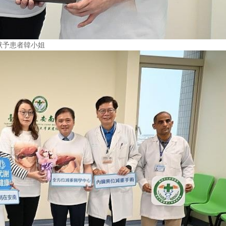
狀予患者韓小姐