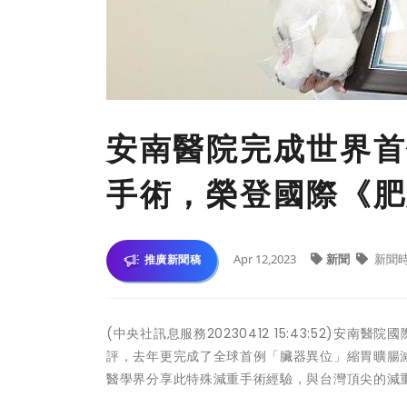
安南醫院完成世界首
手術，榮登國際《肥
Apr 12,2023
新聞
新聞
推廣新聞稿
(中央社訊息服務20230412 15:43:52)
評，去年更完成了全球首例「臟器異位」縮胃曠腸減重代
醫學界分享此特殊減重手術經驗，與台灣頂尖的減