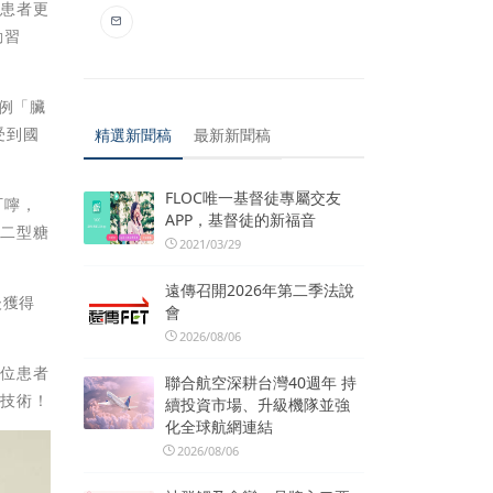
胖患者更
動習
例「臟
受到國
精選新聞稿
最新新聞稿
FLOC唯一基督徒專屬交友
叮嚀，
APP，基督徒的新福音
第二型糖
2021/03/29
遠傳召開2026年第二季法說
後獲得
會
2026/08/06
千位患者
聯合航空深耕台灣40週年 持
術技術！
續投資市場、升級機隊並強
化全球航網連結
2026/08/06