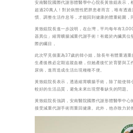
安南醫院國際代謝形體醫學中心院長黃致錕表示，
超過20萬人！對於病態性肥胖患者而言，唯有透
慣、調整生活作息等，才能回到健康的體重範圍，
黃致錕院長進一步說明，在台灣，平均每年有3,0
器異位」縮胃曠腸減重代謝手術！有鑑於內臟異位
際的矚目，
此次罕見個案為37歲的韓小姐，除長年有體重過
生產後務必定期追蹤血糖，但她產後忙於育嬰與工
尿病，進而造成生活出現種種不便。
黃致錕院長表示，透過縮胃曠腸手術，除了能使韓小
較好的生活品質，避免未來出現營養缺失的問題。
黃致錕院長強調，安南醫院國際代謝形體醫學中心
接受減重代謝手術而重回健康。此外，他亦致力於