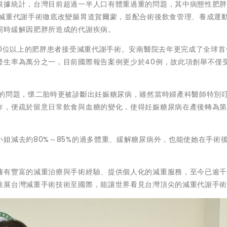
根據統計，台灣目前超過一半人口有體重過重的問題，其中病態性肥
過減重代謝手術徹底改變腸胃道賀爾蒙，並配合術後飲食管理、養成運
同時緩解因肥胖所造成的代謝疾病。
00位以上的肥胖患者接受減重代謝手術。安南醫院去年更完成了全球首
發生率為萬分之一，目前國際報告案例更少於40例，故此項創舉不僅
重的問題，懷二胎時更被診斷出妊娠糖尿病，雖然當時婦產科醫師特別
作，便疏於留意日常飲食與血糖的變化，使得妊娠糖尿病在產後轉為
姐減去約80%～85%的過多體重、緩解糖尿病外，也能使她在手術
擁有豐富的減重治療與手術經驗、提供個人化的減重服務，至今已逾
推展台灣減重手術技術至國際，能讓世界看見台灣頂尖的減重代謝手