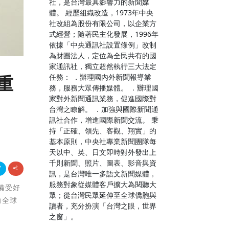
社，是台灣最具影響力的新聞媒
體。 經歷組織改造，1973年中央
社改組為股份有限公司，以企業方
式經營；隨著民主化發展，1996年
依據「中央通訊社設置條例」改制
為財團法人，定位為全民共有的國
家通訊社，獨立超然執行三大法定
任務： ．辦理國內外新聞報導業
重
務，服務大眾傳播媒體。 ．辦理國
家對外新聞通訊業務，促進國際對
台灣之瞭解。 ．加強與國際新聞通
訊社合作，增進國際新聞交流。 秉
持「正確、領先、客觀、翔實」的
基本原則，中央社專業新聞團隊每
天以中、英、日文即時對外發出上
千則新聞、照片、圖表、影音與資
訊，是台灣唯一多語文新聞媒體，
服務對象從媒體客戶擴大為閱聽大
著備受好
眾；從台灣民眾延伸至全球僑胞與
向全球
讀者，充分扮演「台灣之眼，世界
之窗」。