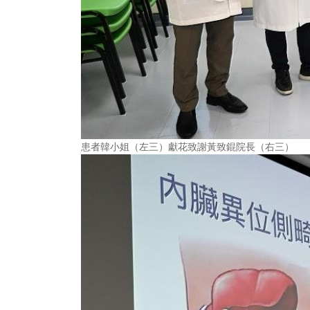
患者韓小姐（左三）獻花致謝黃致錕院長（右三）