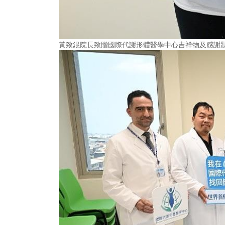
黃致錕院長致贈國際代謝形體醫學中心吉祥物及感謝