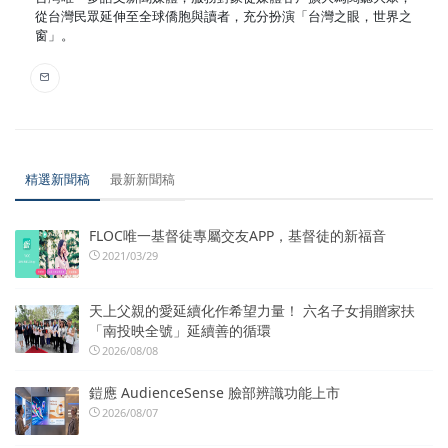
從台灣民眾延伸至全球僑胞與讀者，充分扮演「台灣之眼，世界之
窗」。
精選新聞稿
最新新聞稿
FLOC唯一基督徒專屬交友APP，基督徒的新福音
2021/03/29
天上父親的愛延續化作希望力量！ 六名子女捐贈家扶
「南投映全號」延續善的循環
2026/08/08
鎧應 AudienceSense 臉部辨識功能上市
2026/08/07