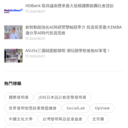
HDBank 取得越南歷來最大規模國際銀團社會貸款
2026/08/07
創智動能強化AI與經營雙軸競爭力 投資長受臺大EMBA
邀分享AI時代投資思維
2026/08/07
ASUSx三麗鷗耍酷聯萌 潮玩開學祭搶抱AI筆電！
2026/08/07
熱門標籤
國際發明展
JDIE日本設計創意暨發明展
世界發明智慧財產聯盟總會
SocialLab
OpView
中國文化大學
台灣發明商品促進協會
北市圖