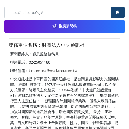
推廣新聞稿
發佈單位名稱：財團法人中央通訊社
新聞聯絡人：訊息服務核稿員
聯絡電話：02-25051180
聯絡信箱：
timtimcna@mail.cna.com.tw
中央通訊社是中華民國的國家通訊社，是台灣最具影響力的新聞媒
體。 經歷組織改造，1973年中央社改組為股份有限公司，以企業
方式經營；隨著民主化發展，1996年依據「中央通訊社設置條
例」改制為財團法人，定位為全民共有的國家通訊社，獨立超然執
行三大法定任務： ．辦理國內外新聞報導業務，服務大眾傳播媒
體。 ．辦理國家對外新聞通訊業務，促進國際對台灣之瞭解。 ．
加強與國際新聞通訊社合作，增進國際新聞交流。 秉持「正確、
領先、客觀、翔實」的基本原則，中央社專業新聞團隊每天以中、
英、日文即時對外發出上千則新聞、照片、圖表、影音與資訊，是
台灣唯一多語文新聞媒體，服務對象從媒體客戶擴大為閱聽大眾；