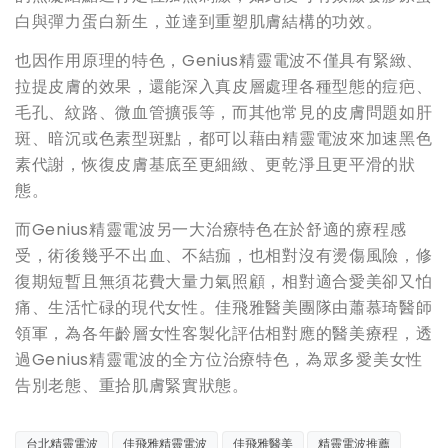
白與彈力蛋白新生，並達到重塑肌膚結構的功效。
也因作用原理的特色，Genius精靈電波不僅具有緊緻、
拉提皮膚的效果，還能深入真皮層處理各種型態的痘疤、
毛孔、紋路、微血管擴張等，而其他常見的皮膚問題如肝
斑、暗沉或色素型斑點，都可以藉由精靈電波來加速黑色
素代謝，恢復皮膚基底至更細緻、更乾淨且更平滑的狀
態。
而
Genius
精靈電波另一大治療特色在於舒適的療程感
受，術後幾乎不出血、不結痂，也相對沒有燙傷風險，修
復期短暫且無須花費大量力氣照顧，相對適合愛美卻又怕
痛、生活忙碌的現代女性。佳飛雅醫美團隊由蕭慕琦醫師
領軍，為各年齡層女性客製化評估相對應的醫美療程，透
過
Genius
精靈電波的全方位治療特色，為眾多愛美女性
告別老態、重拾肌膚緊實狀態。
台北精靈電波
佳飛雅精靈電波
佳飛雅醫美
精靈電波推薦