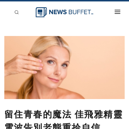
回到首頁
新聞稿分類
登入
刊登
留住青春的魔法 佳飛雅精靈
電波告別老態重拾自信