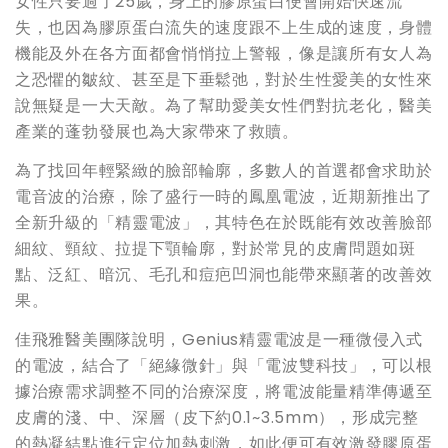
女性只要過了25歲，身上的膠原蛋白便會開始快速流
失，也因為膠原蛋白流失的速度跟不上生成的速度，身體
機能及外在各方面都會悄悄拉上警報，像是讓所有女人為
之恐懼的皺紋、甚至是下垂鬆弛，對於生性愛美的女性來
說無疑是一大天敵。為了幫助愛美女性們對抗老化，醫美
產業的蓬勃發展也為大家帶來了救贖。
為了找回年輕緊緻的臉部輪廓，多數人的首選都會求助於
電音波的治療，除了盛行一時的鳳凰電波，近期新推出了
全新升級的「精靈電波」，其特色在於既能有效改善臉部
細紋、頸紋、拉提下顎輪廓，對於常見的皮膚問題如斑
點、泛紅、暗沉、毛孔和痘疤凹洞也能帶來顯著的改善效
果。
佳飛雅醫美團隊說明，Genius精靈電波是一種微侵入式
的電波，結合了「絕緣微針」與「電波雙科技」，可以根
據治療需求調整不同的治療深度，將電波能量精準傳遞至
皮膚的淺、中、深層（皮下約0.1~3.5mm），形成完整
的熱凝結點進行定位加熱刺激，如此便可有效激發膠原蛋