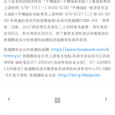
以下是老師的開課時段: *手機攝影-手機攝影初級+人像攝影專班
上課時間: 5/15-7/3 (一) 10:00-12:00 *手機攝影-夜景星空花
火攝影+手機攝影初級專班上課時間: 5/9-6/27 (二) 18:30-20:
00 有興趣的朋友們抓緊機會喔!高雄市救國團112期5-6月「舊帶
新」活動，於4/28前舊生及新生二人同時報名繳費，舊生每班
折300元、新生每班折200元。想了解更多課程資訊和優惠請洽
救國團前金分班臉書粉絲團或至臨櫃拿取紙本簡章。
救國團前金分班臉書粉絲團:
https://www.facebook.com/k
hmtcyc/
救國團前金分班上課報名地點:高雄市前金區中正四路
189號 連絡電話:07-2013141(高雄學苑前金分班)、07-2411855
(大同教室) 救國團高雄市團委會高雄學苑終身學習中心112-3期5
-6月電子簡章: 救國團前金分班:
http://bit.ly/3KbbcGh