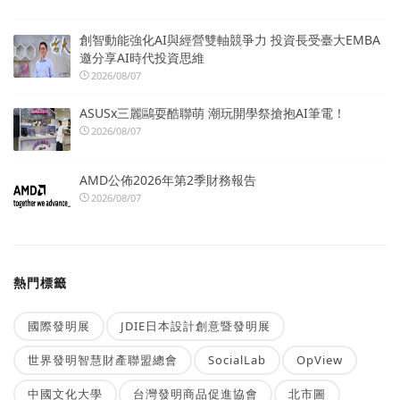
創智動能強化AI與經營雙軸競爭力 投資長受臺大EMBA
邀分享AI時代投資思維
2026/08/07
ASUSx三麗鷗耍酷聯萌 潮玩開學祭搶抱AI筆電！
2026/08/07
AMD公佈2026年第2季財務報告
2026/08/07
熱門標籤
國際發明展
JDIE日本設計創意暨發明展
世界發明智慧財產聯盟總會
SocialLab
OpView
中國文化大學
台灣發明商品促進協會
北市圖