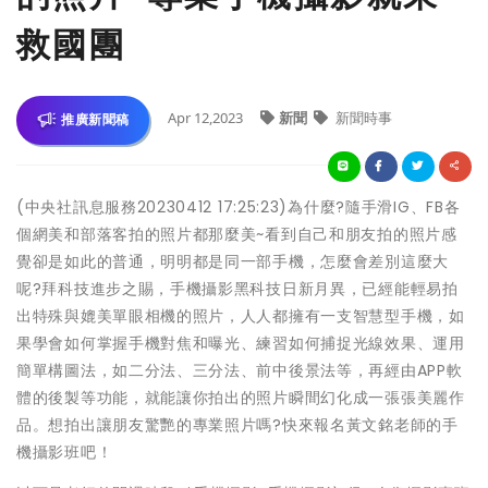
救國團
Apr 12,2023
新聞
新聞時事
推廣新聞稿
(中央社訊息服務20230412 17:25:23)為什麼?隨手滑IG、FB各
個網美和部落客拍的照片都那麼美~看到自己和朋友拍的照片感
覺卻是如此的普通，明明都是同一部手機，怎麼會差別這麼大
呢?拜科技進步之賜，手機攝影黑科技日新月異，已經能輕易拍
出特殊與媲美單眼相機的照片，人人都擁有一支智慧型手機，如
果學會如何掌握手機對焦和曝光、練習如何捕捉光線效果、運用
簡單構圖法，如二分法、三分法、前中後景法等，再經由APP軟
體的後製等功能，就能讓你拍出的照片瞬間幻化成一張張美麗作
品。想拍出讓朋友驚艷的專業照片嗎?快來報名黃文銘老師的手
機攝影班吧！