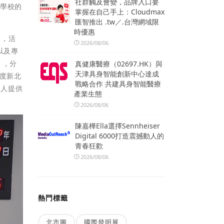
社群觸及會變，品牌入口要
在學校的
掌握在自己手上：Cloudmax
匯智推出 .tw／.台灣網域限
時優惠
」，活
2026/08/06
以及專
 ，分
真健康醫療（02697.HK）與
天津具身智能創新中心達成
年度新北
戰略合作 共建具身智能醫療
由專人提供
產業生態
2026/08/06
陳嘉樺Ella選擇Sennheiser
Digital 6000打造震撼動人的
青春狂歡
2026/08/06
熱門標籤
北市圖
國際發明展