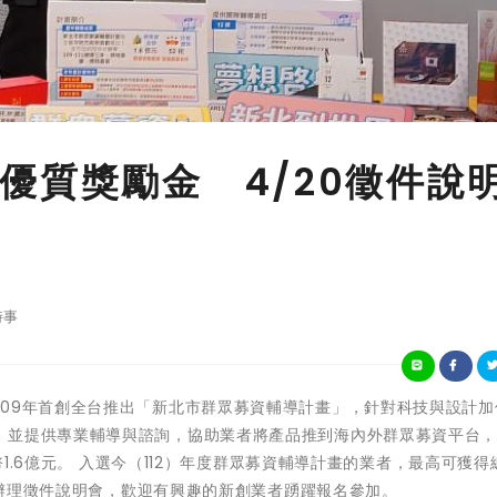
優質獎勵金 4/20徵件說
時事
新北市政府109年首創全台推出「新北市群眾募資輔導計畫」，針對科技與設計
，並提供專業輔導與諮詢，協助業者將產品推到海內外群眾募資平台
臺幣1.6億元。 入選今（112）年度群眾募資輔導計畫的業者，最高可獲得
0日辦理徵件說明會，歡迎有興趣的新創業者踴躍報名參加。