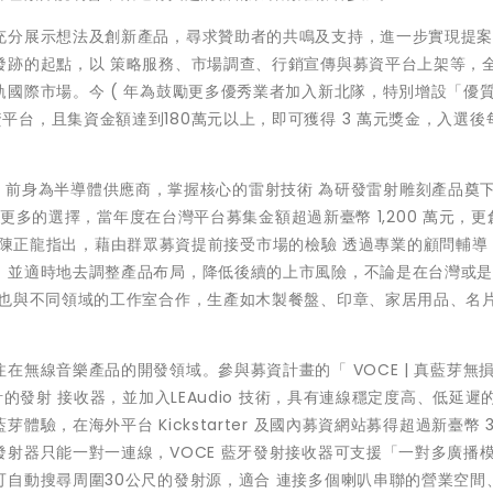
充分展示想法及創新產品，尋求贊助者的共鳴及支持，進一步實現提
發跡的起點，以 策略服務、市場調查、行銷宣傳與募資平台上架等，
國際市場。今 ( 年為鼓勵更多優秀業者加入新北隊，特別增設「優
前上架募資平台，且集資金額達到180萬元以上，即可獲得 3 萬元獎金，入選
。
iio 前身為半導體供應商，掌握核心的雷射技術 為研發雷射雕刻產品奠
室更多的選擇，當年度在台灣平台募集金額超過新臺幣 1,200 萬元，更創
關經理陳正龍指出，藉由群眾募資提前接受市場的檢驗 透過專業的顧問輔導
，並適時地去調整產品布局，降低後續的上市風險，不論是在台灣或
 也與不同領域的工作室合作，生產如木製餐盤、印章、家居用品、名
無線音樂產品的開發領域。參與募資計畫的「 VOCE | 真藍芽無
的發射 接收器，並加入LEAudio 技術，具有連線穩定度高、低延遲
，在海外平台 Kickstarter 及國內募資網站募得超過新臺幣 3
射器只能一對一連線，VOCE 藍牙發射接收器可支援「一對多廣播
自動搜尋周圍30公尺的發射源，適合 連接多個喇叭串聯的營業空間