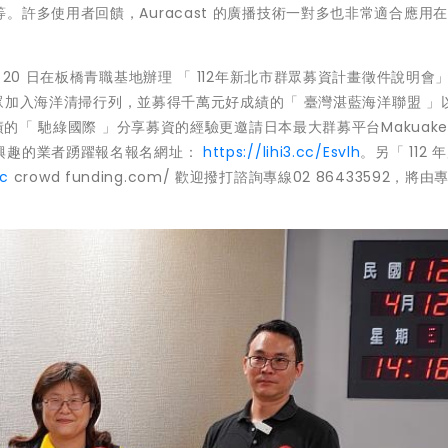
許多使用者回饋，Auracast 的廣播技術一對多也非常適合應用
20 日在板橋青職基地辦理 「 112年新北市群眾募資計畫徵件說明會
起大眾加入海洋清掃行列，並募得千萬元好成績的「 臺灣湛藍海洋聯盟 」
績的「 馳綠國際 」分享募資的經驗更邀請日本最大群募平台Makuake
興趣的業者踴躍報名報名網址：
https://lihi3.cc/Esvlh
。另「 112 
pc
crowd funding.com/ 歡迎撥打諮詢專線02 86433592，將