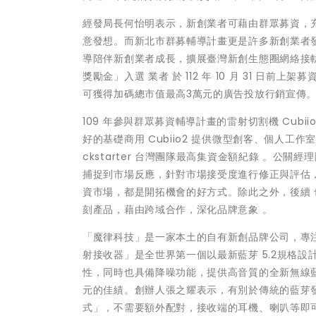
經發局長何怡明表示，新創業者可藉由群眾募資，
意發想。而新北市群募輔導計畫更是許多新創業者
導陪伴新創業者成長，擴展臺灣新創生態圈網絡接軌
獎勵金」入選 業者 於 112 年 10 月 31 日
可獲得加碼總市值最高3萬元的廣告投放行銷宣傳
109 年參與群眾募資輔導計畫的雷射切割機 Cub
好的基礎商用 Cubiio2 提供微型創客、個人工作
ckstarter 台灣團隊最高集資金額紀錄 。公
捕捉到市場反應，針對市場接受度進行修正與評估
資市場，都是開拓機會的好方式。除此之外，後續
刻產品，藉由跨域合作，深化品牌意象 。
「魔律科技」是一家本土的自有新創品牌公司，專注在
射接收器」是全世界第一個以最新藍芽 5.2規格設計
性，同時也具備降噪功能，提供高音質的全新無線藍芽體驗
元的佳績。創辦人張之耀表示，有別於傳統的藍芽發
式」，不需要額外配對，接收端的耳機、喇叭等即可