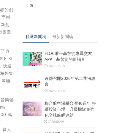
案者的創
全面輔
質新創
後每案還
精選新聞稿
最新新聞稿
下了良
FLOC唯一基督徒專屬交友
下 Ki
APP，基督徒的新福音
，快速
2021/03/29
是海外集
遠傳召開2026年第二季法說
片等雕
會
2026/08/06
損音樂發
聯合航空深耕台灣40週年 持
的特
續投資市場、升級機隊並強
00 萬
化全球航網連結
模
2026/08/06
、多人