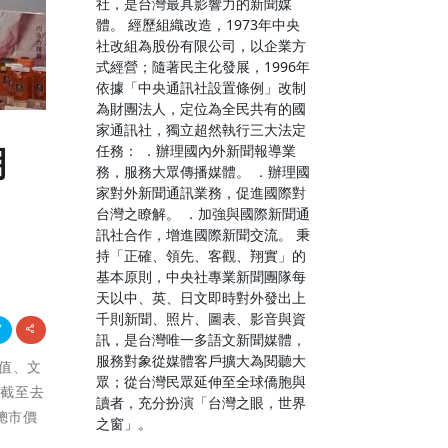
社，是台灣最具影響力的新聞媒
體。 經歷組織改造，1973年中央
社改組為股份有限公司，以企業方
式經營；隨著民主化發展，1996年
依據「中央通訊社設置條例」改制
為財團法人，定位為全民共有的國
家通訊社，獨立超然執行三大法定
任務： ．辦理國內外新聞報導業
明
務，服務大眾傳播媒體。 ．辦理國
家對外新聞通訊業務，促進國際對
台灣之瞭解。 ．加強與國際新聞通
訊社合作，增進國際新聞交流。 秉
持「正確、領先、客觀、翔實」的
基本原則，中央社專業新聞團隊每
天以中、英、日文即時對外發出上
千則新聞、照片、圖表、影音與資
訊，是台灣唯一多語文新聞媒體，
服務對象從媒體客戶擴大為閱聽大
加值、文
眾；從台灣民眾延伸至全球僑胞與
，截至去
讀者，充分扮演「台灣之眼，世界
總市價
之窗」。