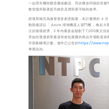
一起用耳機聆聽音樂或解說、同步播放同樣的音樂等。
教室場所顯著提升錄音及撰寫逐字稿的效率。
經發局補充為激發更多創意能量，本計畫將於 4 月 
動除邀請以「 Azure 掃海機器人湛鬥機 」喚
注於循環經濟，3 年內募資金額創下7,000萬元佳
享如何透過群眾募資有效拓展國外商品市場歡迎有
市群募輔導計畫」徵件已公告於
https://www.nt
專業諮詢。