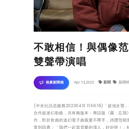
不敢相信！與偶像范
雙聲帶演唱
Apr 13,2023
新聞
新聞
推廣新聞稿
(中央社訊息服務20230413 11:56:19)「
合作超迷幻歌曲，共有兩版本：華語版《霧．忘我》、
作，對於歌曲的迷幻電子曲風愛不釋手，誇讚范曉
萱則回應：「我們一起當音樂的僕人，好好拼！」林沛