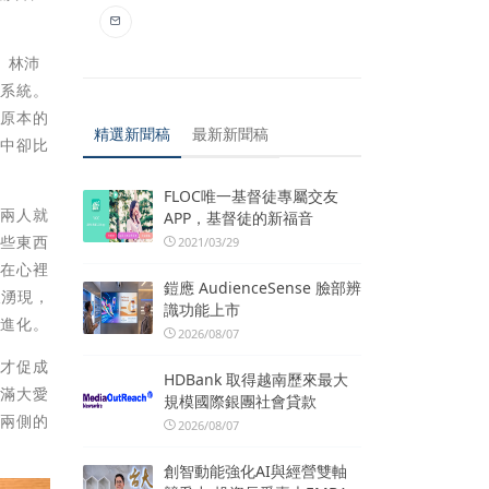
。林沛
疫系統。
了原本的
精選新聞稿
最新新聞稿
海中卻比
FLOC唯一基督徒專屬交友
前兩人就
APP，基督徒的新福音
這些東西
2021/03/29
她在心裡
鎧應 AudienceSense 臉部辨
樣湧現，
識功能上市
、進化。
2026/08/07
，才促成
HDBank 取得越南歷來最大
充滿大愛
規模國際銀團社會貸款
右兩側的
2026/08/07
創智動能強化AI與經營雙軸