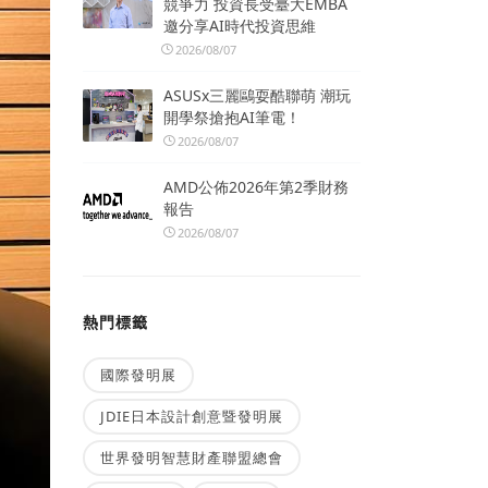
競爭力 投資長受臺大EMBA
邀分享AI時代投資思維
2026/08/07
ASUSx三麗鷗耍酷聯萌 潮玩
開學祭搶抱AI筆電！
2026/08/07
AMD公佈2026年第2季財務
報告
2026/08/07
熱門標籤
國際發明展
JDIE日本設計創意暨發明展
世界發明智慧財產聯盟總會