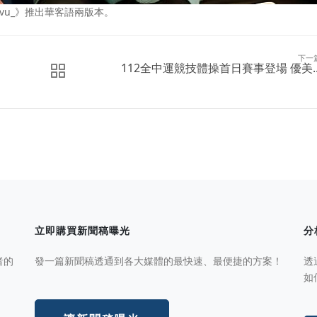
vu_》推出華客語兩版本。
下一
112全中運競技體操首日賽事登場 優美..
立即購買新聞稿曝光
分
者的
發一篇新聞稿透通到各大媒體的最快速、最便捷的方案！
透
如