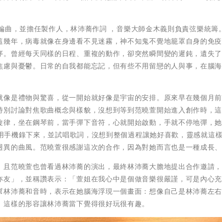
曲、編曲，並擔任製作人，林沛蕎作詞 ，音樂大師金木義則負責弦樂統籌
這幾年，病毒就像在身邊看不見迷霧，神不知鬼不覺地籠罩自身的免
序。曾經每天同樣的日程、重複的動作，卻突然瞬間變的遲鈍，遺失
焦慮與憂鬱。日常的自我都能忘記，但有些不用留戀的人與事，在腦
就像是禮物與驚喜，從一開始就好像是宇宙的安排。原來早在幾個月
特別討論對焦歌曲概念與樣貌，沒想到等到范曉萱開始進入創作時，
旋律，坐在鋼琴前，當手彈下音符，心就開始啟動，手就不停地彈，
趕快用手機錄下來，並試唱歌詞，沒想到整個過程讓她好喜歡，靈感就這
迥異的曲風。范曉萱很感謝這次的合作，因為對她而言也是一種成長
，且范曉萱也曾看過林沛蕎的演出，最終林沛蕎大膽地提出合作邀請
亦友」，並稱讚表示：「萱姐在我心中是個做音樂很嚴謹，可是內心
幫林沛蕎和音時，表示在她腦海浮現一個畫面：想像自己是林沛蕎左
，這樣的形容讓林沛蕎當下覺得很好玩很有趣。