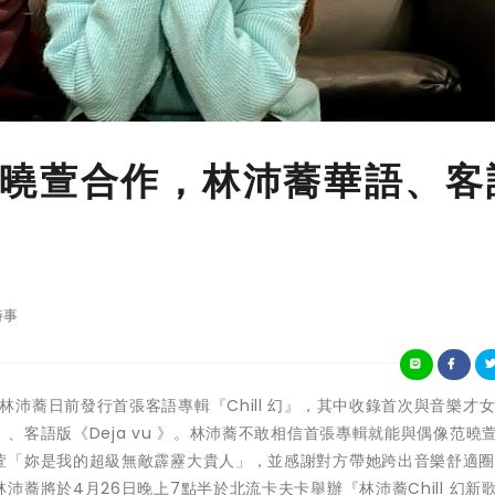
曉萱合作，林沛蕎華語、客
時事
超強女聲」林沛蕎日前發行首張客語專輯『Chill 幻』，其中收錄首次與音樂才
客語版《Deja vu 》。林沛蕎不敢相信首張專輯就能與偶像范曉
萱「妳是我的超級無敵霹靂大貴人」，並感謝對方帶她跨出音樂舒適
蕎將於4月26日晚上7點半於北流卡夫卡舉辦『林沛蕎Chill 幻新