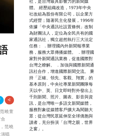
社，是台灣最具影響力的新聞媒
體。 經歷組織改造，1973年中央
社改組為股份有限公司，以企業方
式經營；隨著民主化發展，1996年
依據「中央通訊社設置條例」改制
為財團法人，定位為全民共有的國
家通訊社，獨立超然執行三大法定
任務： ．辦理國內外新聞報導業
語
務，服務大眾傳播媒體。 ．辦理國
家對外新聞通訊業務，促進國際對
台灣之瞭解。 ．加強與國際新聞通
訊社合作，增進國際新聞交流。 秉
持「正確、領先、客觀、翔實」的
基本原則，中央社專業新聞團隊每
天以中、英、日文即時對外發出上
千則新聞、照片、圖表、影音與資
訊，是台灣唯一多語文新聞媒體，
服務對象從媒體客戶擴大為閱聽大
女范曉萱
眾；從台灣民眾延伸至全球僑胞與
萱合
讀者，充分扮演「台灣之眼，世界
圈，范曉
之窗」。
歌演唱