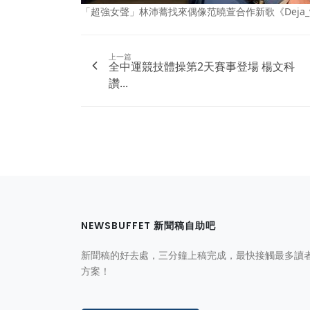
「超強女聲」林沛蕎找來偶像范曉萱合作新歌《Deja_
上一篇
全中運競技體操第2天賽事登場 楊文科
讚...
NEWSBUFFET 新聞稿自助吧
新聞稿的好去處，三分鐘上稿完成，最快接觸最多讀
方案！