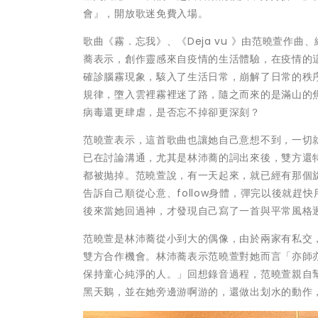
會』，開放歌迷免費入場。
歌曲《霧．忘我》、《Deja vu 》由范曉萱作
蕎表示，創作靈感來自疫情的生活體驗，在疫情的
確診腦霧現象，駭入了生活日常，崩解了日常的秩
規律，墮入雲裡霧裡迷了路，隨之而來的是滿山的
病毒還更肆虐，是否忘不掉卻更深刻？
范曉萱表示，這首歌曲也讓她自己意想不到，一切
已在討論溝通，尤其是林沛蕎的詞出來後，雙方還
都被抛掉。范曉萱說，有一天起來，就已經有那個
告訴自己順從心意、follow身體，彈完以後就
後來當她回過神，才發現自己寫了一首與平常風格
范曉萱是林沛蕎從小到大的偶像，由於兩家有私交
雙方合作機會。林沛蕎表示范曉萱對她而言「亦師
保持童心純淨的人。」回想錄音過程，范曉萱親自
黑天鵝，並在她旁邊游啊游的，還做出划水的動作