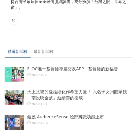
從台灣民眾延伸至全球僑胞與讀者，充分扮演「台灣之眼，世界之
窗」。
精選新聞稿
最新新聞稿
FLOC唯一基督徒專屬交友APP，基督徒的新福音
2021/03/29
天上父親的愛延續化作希望力量！ 六名子女捐贈家扶
「南投映全號」延續善的循環
2026/08/08
鎧應 AudienceSense 臉部辨識功能上市
2026/08/07