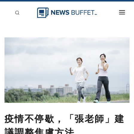
回到首頁
新聞稿分類
登入
刊登
疫情不停歇，「張老師」建
議調整焦慮方法