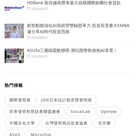
HDBank 取得越南歷來最大規模國際銀團社會貸款
2026/08/07
創智動能強化AI與經營雙軸競爭力 投資長受臺大EMBA
邀分享AI時代投資思維
2026/08/07
ASUSx三麗鷗耍酷聯萌 潮玩開學祭搶抱AI筆電！
2026/08/07
熱門標籤
國際發明展
JDIE日本設計創意暨發明展
世界發明智慧財產聯盟總會
SocialLab
OpView
中國文化大學
台灣發明商品促進協會
北市圖
ASUS
Microchip