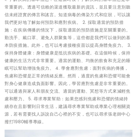
常重要的。透過可信賴的渠道獲取最新的資訊，並且要注意別聽
信未經證實的傳言和謠言。知道病毒的傳染方式和症狀，可以讓
我們更好地了解如何預防和應對疾病。 2. 採取適當的預防措
施：在疾病傳播的情況下，採取適當的預防措施是至關重要的。
勤洗手、戴口罩、避免人群聚集等，這些都是我們可以做到的基
本防疫措施。此外，也可以考慮接種疫苗以提高身體免疫力。 3.
保持身體健康：身體健康是抵抗疾病的基礎。在這個時候，保持
健康的生活方式非常重要。適當的運動、均衡的飲食和充足的睡
眠可以幫助增強免疫力。 4. 學會應對焦慮：面對疾病的傳播，
焦慮和恐懼是正常的情緒反應。然而，過度的焦慮和恐懼可能會
對身心健康造成負面影響。因此，學習應對焦慮是非常重要的。
可以通過與家人和朋友交流、適當的運動、冥想等方式來減輕焦
慮和壓力。 5. 尋求專業幫助：如果您感到焦慮和恐懼的情緒持
續存在且影響到日常生活，建議尋求專業幫助或專業心理相關資
源，若有需要找人訴說自己心裡的不安，也可以尋求張老師中心
撥打1980輔導專線。