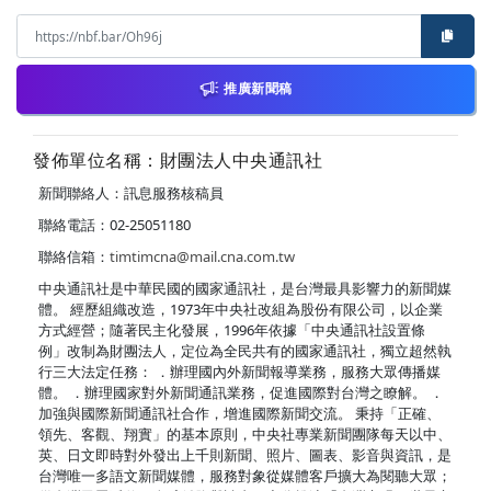
推廣新聞稿
發佈單位名稱：財團法人中央通訊社
新聞聯絡人：訊息服務核稿員
聯絡電話：02-25051180
聯絡信箱：
timtimcna@mail.cna.com.tw
中央通訊社是中華民國的國家通訊社，是台灣最具影響力的新聞媒
體。 經歷組織改造，1973年中央社改組為股份有限公司，以企業
方式經營；隨著民主化發展，1996年依據「中央通訊社設置條
例」改制為財團法人，定位為全民共有的國家通訊社，獨立超然執
行三大法定任務： ．辦理國內外新聞報導業務，服務大眾傳播媒
體。 ．辦理國家對外新聞通訊業務，促進國際對台灣之瞭解。 ．
加強與國際新聞通訊社合作，增進國際新聞交流。 秉持「正確、
領先、客觀、翔實」的基本原則，中央社專業新聞團隊每天以中、
英、日文即時對外發出上千則新聞、照片、圖表、影音與資訊，是
台灣唯一多語文新聞媒體，服務對象從媒體客戶擴大為閱聽大眾；