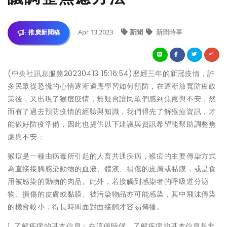
Apr 13,2023
新聞
新聞時事
推廣新聞稿
(中央社訊息服務20230413 15:16:54)歷經三年的新冠疫情，許
多民眾從恐慌的心情逐漸適應學習如何預防，在逐漸放寬防疫政
策後，又出現了猴痘疫情，無疑會讓民眾們感到焦慮與不安，然
而有了過去預防疫情的經驗與知識，我們得先了解猴痘資訊，才
能做好防疫準備，因此也提供以下建議與資訊希望能幫助調整焦
慮與不安：
猴痘是一種由病毒所引起的人畜共通疾病，猴痘的主要傳染方式
為直接接觸感染動物的血液、體液、損傷的皮膚或黏膜，或是食
用被感染的動物的肉品。此外，若接觸到感染者的呼吸道分泌
物、損傷的皮膚或黏膜、被污染物品亦可能感染，其中飛沫傳染
的機會較小，得長時間面對面接觸才容易傳播。
1. 了解疾病的基本信息：在這個時候，了解疾病的基本信息是非