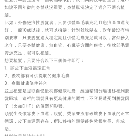
如說不同年齡的身體狀況重要，身體狀況決定了適合不適合植
髮。
比如：外傷疤痕性脫髮者，只要供體區毛囊充足且疤痕區血運良
好，一般10歲以後，就可以植髮；針對雄脫髮友，對年齡沒有特
別要求，只要脫髮進入穩定期且供體毛囊充足就可以，當然步入
老年，只要身體健康，無血管、心臟等方面的疾病，後枕部毛囊
資源充足，就可以植髮。
想要植髮，只要符合以下三個條件即可：
1、頭皮下血液循環正常
2、後枕部有可供提取的健康毛囊
3、身體健康條件符合
並且植髮是提取自體後枕部健康毛囊，經過精細分離後移植到脫
髮區域，這裡的頭髮具有更為健康的屬性，不容易遭受到脫髮因
子（比如DHT）的侵襲和影響。
頭髮生長依靠皮下血運，脫髮、禿頂並沒有破壞皮下血液的正常
循環，皮下血運還存在，所以移植的頭髮能夠紮根生長、能成
活。