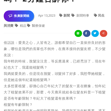
Apr 13,2023
新聞
新聞時事
民生
推廣新聞稿
與消費
精品
醫療保健
俗話說：愛美之心，人皆有之。誰都希望自己一直保持良好的形
象，哪怕是我們的長輩也不例外，在雍禾接待的髮友裡，不少髮
友說：
我年輕的時候，脫髮沒注意，等反應過來，已經禿頂了，現在年
紀也大了，我還能植髮嗎？
我媽挺愛美的，但是現在脫髮，頭髮掉了好多，我想帶她植髮，
但是她這個年紀還能植髮嗎？
太多想要植髮，卻擔心自己年紀大了的髮友一直在猶豫，怕年紀
大了植髮效果不好，那麼，今天雍禾就給各位髮友科普一下植髮
是否有年齡限制？年紀大了植髮還有效果嗎？
植髮有年齡限制？
植髮的年齡是沒有一個明顯界限的，我們與其說年齡重要，還不