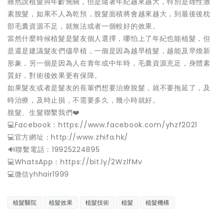
雖然說植髮與年齡無關，但是隨著年紀越來越大，特別是雄性激
素脫髮，如果不人為乾預，脫髮面積將會越來越大，到最後後枕
部毛囊資源不足，就無法或者一個較好的效果。
當然什麼時候植髮是髮友個人選擇，哪怕上了年紀也能植髮，但
是還是建議髮友們儘早植，一個是因為越早植髮，越能及早煥新
形象，另一個是因為人在青年或中年時，毛囊資源充足，身體素
質好，對術後效果更有保障。
如果髮友或者是髮友的長輩們想要治療脫髮，就不要拖延了，及
時治療，及時止損，不需要多久，幾小時就好。
脫髮、生髮聯繫我們❤️
💻Facebook：https://www.facebook.com/yhzf2021
💻官方網址：http://www.zhifa.hk/
️🔊聯繫電話：19925224895
💻WhatsApp：https://bit.ly/2WzlfMv
💻微信yhhair1999
植髮醫院
植髮效果
植髮技術
植髮
植髮機構