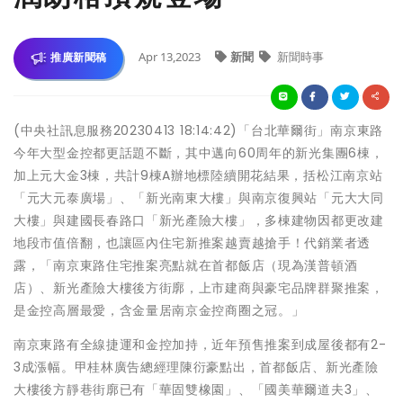
Apr 13,2023
新聞
新聞時事
推廣新聞稿
(中央社訊息服務20230413 18:14:42)「台北華爾街」南京東路
今年大型金控都更話題不斷，其中邁向60周年的新光集團6棟，
加上元大金3棟，共計9棟A辦地標陸續開花結果，括松江南京站
「元大元泰廣場」、「新光南東大樓」與南京復興站「元大大同
大樓」與建國長春路口「新光產險大樓」，多棟建物因都更改建
地段市值倍翻，也讓區內住宅新推案越賣越搶手！代銷業者透
露，「南京東路住宅推案亮點就在首都飯店（現為漢普頓酒
店）、新光產險大樓後方街廓，上市建商與豪宅品牌群聚推案，
是金控高層最愛，含金量居南京金控商圈之冠。」
南京東路有全線捷運和金控加持，近年預售推案到成屋後都有2-
3成漲幅。甲桂林廣告總經理陳衍豪點出，首都飯店、新光產險
大樓後方靜巷街廓已有「華固雙橡園」、「國美華爾道夫3」、