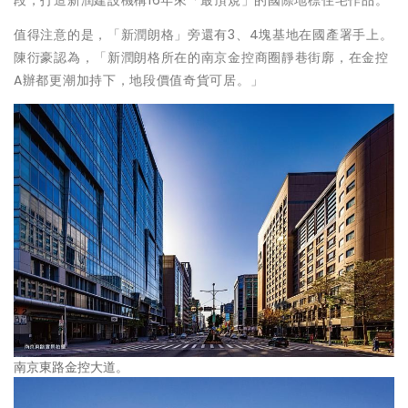
值得注意的是，「新潤朗格」旁還有3、4塊基地在國產署手上。
陳衍豪認為，「新潤朗格所在的南京金控商圈靜巷街廓，在金控
A辦都更潮加持下，地段價值奇貨可居。」
南京東路金控大道。