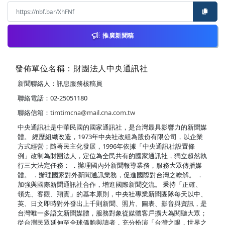
推廣新聞稿
發佈單位名稱：財團法人中央通訊社
新聞聯絡人：訊息服務核稿員
聯絡電話：02-25051180
聯絡信箱：
timtimcna@mail.cna.com.tw
中央通訊社是中華民國的國家通訊社，是台灣最具影響力的新聞媒
體。 經歷組織改造，1973年中央社改組為股份有限公司，以企業
方式經營；隨著民主化發展，1996年依據「中央通訊社設置條
例」改制為財團法人，定位為全民共有的國家通訊社，獨立超然執
行三大法定任務： ．辦理國內外新聞報導業務，服務大眾傳播媒
體。 ．辦理國家對外新聞通訊業務，促進國際對台灣之瞭解。 ．
加強與國際新聞通訊社合作，增進國際新聞交流。 秉持「正確、
領先、客觀、翔實」的基本原則，中央社專業新聞團隊每天以中、
英、日文即時對外發出上千則新聞、照片、圖表、影音與資訊，是
台灣唯一多語文新聞媒體，服務對象從媒體客戶擴大為閱聽大眾；
從台灣民眾延伸至全球僑胞與讀者，充分扮演「台灣之眼，世界之