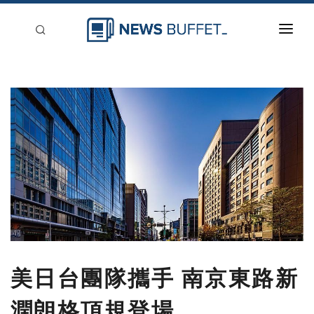
回到首頁
新聞稿分類
登入
刊登
美日台團隊攜手 南京東路新
潤朗格頂規登場