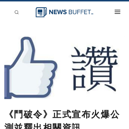
回到首頁
新聞稿分類
登入
刊登
《鬥破令》正式宣布火爆公
測並釋出相關資訊