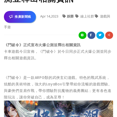
Apr 14,2023
娛樂
線上社群
遊戲與
推廣新聞稿
手遊
《鬥破令》正式宣布火爆公測並釋出相關資訊
卡車遊戲今日宣佈，《鬥破令》於今日同步正式火爆公測並同步
釋出相關遊戲資訊。
《鬥破令》是一款ARPG類的武俠玄幻遊戲。特色的戰武系統，
炫酷的美術特效，強大的LayaBox引擎帶給你流暢的遊戲體驗。
與豪俠們並肩作戰，帶你體驗對抗魔物的義勇團結；更有各色進
階玩法，讓你突破自己，成為至尊！