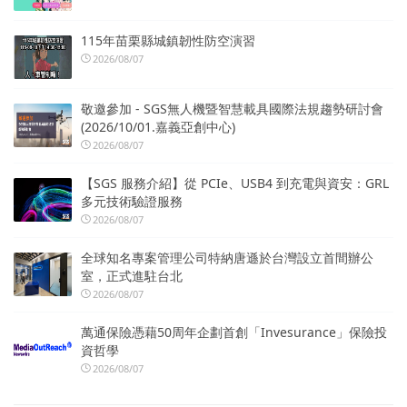
115年苗栗縣城鎮韌性防空演習
2026/08/07
敬邀參加 - SGS無人機暨智慧載具國際法規趨勢研討會
(2026/10/01.嘉義亞創中心)
2026/08/07
【SGS 服務介紹】從 PCIe、USB4 到充電與資安：GRL
多元技術驗證服務
2026/08/07
全球知名專案管理公司特納唐遜於台灣設立首間辦公
室，正式進駐台北
2026/08/07
萬通保險憑藉50周年企劃首創「Invesurance」保險投
資哲學
2026/08/07