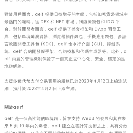
對於用戶而言，aelf 提供日益增長的生態，包括加密貨幣領域中
最熱門的範疇，從 DEX 和 NFT 市場，到虛擬錢包和 IDO 平
台。對於開發者而言，aelf 提供了整套框架和 DApp 開發工
具，包括區塊鏈瀏覽器、瀏覽器插件錢包、手機應用錢包、多語
言軟體開發工具包 (SDK)、aelf 命令行介面 (CLI)、掃鏈系
統、aelf 合約開發腳手架、合約模板和代碼生成器等。此外，a
elf 內置的管理機制保證了一個真正去中心化、安全、穩定的區
塊鏈網絡。
支援多種代幣支付交易費用的服務已於2023年4月12日上線測試
網，預計於2023年4月21日上線主網。
關於aelf
aelf 是一個高性能的區塊鏈，旨在支持 Web3 的發展和其在未
來 5 到 10 年內的爆發。aelf 建立在雲計算技術之上，具有分散