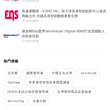
2026/08/06
真健康醫療（02697.HK）與天津具身智能創新中心達成
戰略合作 共建具身智能醫療產業生態
2026/08/06
陳嘉樺Ella選擇Sennheiser Digital 6000打造震撼動人
的青春狂歡
2026/08/06
熱門標籤
北市圖
國際發明展
中國文化大學
SocialLab
OpView
世界發明智慧財產聯盟總會
JDIE日本設計創意暨發明展
台灣發明商品促進協會
Microchip
永春分館