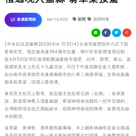
Apr 14,2023
新聞
新聞時事
推廣新聞稿
(中央社訊息服務20230414 10:01:14)台南市後壁區卅六庄下茄
苳泰安宮、旌忠廟為逢364週年吉慶，舉行祈安巡禮遶境活動，
從4月11日至16日遶境範圍涵蓋南市後壁、白河、新營、東山、嘉
縣鹿草及水上共五十九處庄頭，13日下午遶境隊伍進入鹿草鄉，
由台南市長黃偉哲在連接兩縣市的八掌二橋鹿草端，交香給嘉義
縣長翁章梁，現場人聲鼎沸。
泰安宮主祀天上聖母、旌忠廟主祀岳府元帥（岳飛），翁章梁
說，歡迎眾神尊入境嘉義縣，希望神明保佑縣民一切平安順利，
台灣南部現在也正面臨缺水，也盼神明保庇快降雨，改善現在缺
水的困境。
翁章梁、黃偉哲、鹿草鄉長嚴珮瑜、水上鄉長林緗亭及多位縣議
員共同恭迎接駕，與一路走來的繞境隊伍打招呼，向神尊祭拜求