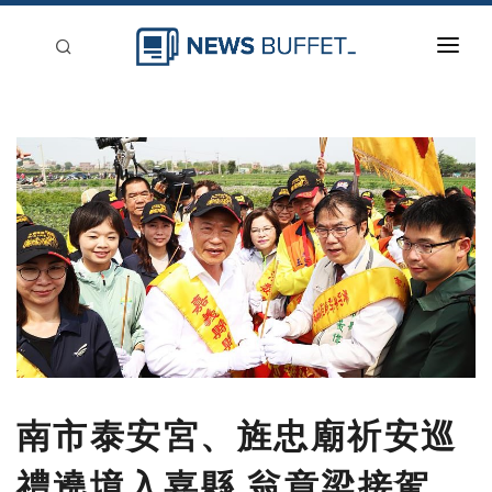
回到首頁
新聞稿分類
登入
刊登
南市泰安宮、旌忠廟祈安巡
禮遶境入嘉縣 翁章梁接駕