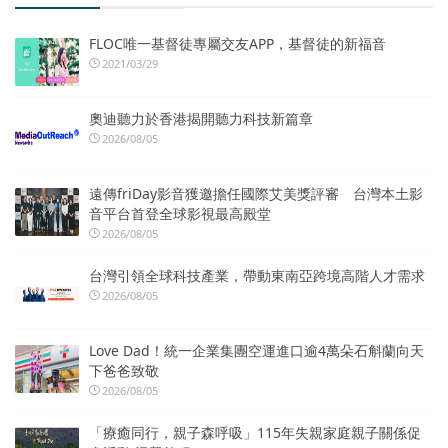
FLOC唯一基督徒專屬交友APP，基督徒的新福音
2021/03/29
奧迪聽力於香港揭開聽力科技新篇章
2026/08/05
遠傳friDay影音獲邀擔任國際艾美獎評審 台灣本土影
音平台首登全球影視最高殿堂
2026/08/05
台灣引領全球科技產業，帶動東南亞跨境高階人才需求
2026/08/05
Love Dad！統一企業集團空運進口逾4萬朵石斛蘭向天
下爸爸致敬
2026/08/05
「療癒同行，親子森呼吸」115年失親家庭親子關係促