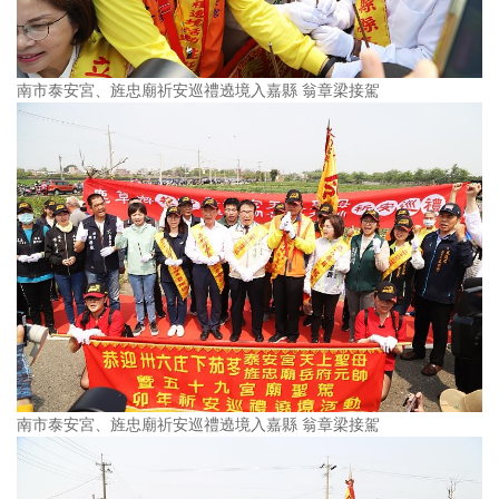
南市泰安宮、旌忠廟祈安巡禮遶境入嘉縣 翁章梁接駕
南市泰安宮、旌忠廟祈安巡禮遶境入嘉縣 翁章梁接駕