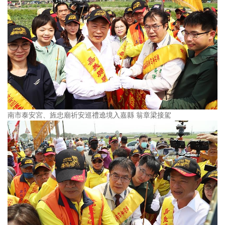
南市泰安宮、旌忠廟祈安巡禮遶境入嘉縣 翁章梁接駕