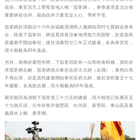
庇佑，泰安宮天上聖母當地人稱「茄苳媽」，舉香遶境是北台南
重要媽祖信仰，藉由信仰力量安定人心、帶來平安。
茄苳媽於清順治十六年由福建湄洲商人攜媽祖四吋七寶銅金身來
台，路過下茄苳街，媽祖覓得黃涼傘地理龍穴而顯聖，於是居民
搭建廟宇開始奉祀，後於清康熙廿三年正式建廟，名為泰安宮，
現今廟貌為81年落成。
另外，相傳於康熙年間，下茄苳郊區有一白馬啃食稻穗，居民祈
求茄苳媽化解，茄苳媽指示奉祀岳府大元帥（岳飛），果然白馬
不再出現，於是居民建廟開始奉祀岳府元帥，後於清乾隆五十七
年建廟，名為旌忠廟，現今廟貌為56年落成。
兩宮廟同為清朝下茄苳堡三十六庄的總廟，現今轄境已拓展至五
十九個庄頭，分布於南市後壁區、白河區、新營區、東山區及嘉
義縣水上鄉、鹿草鄉。