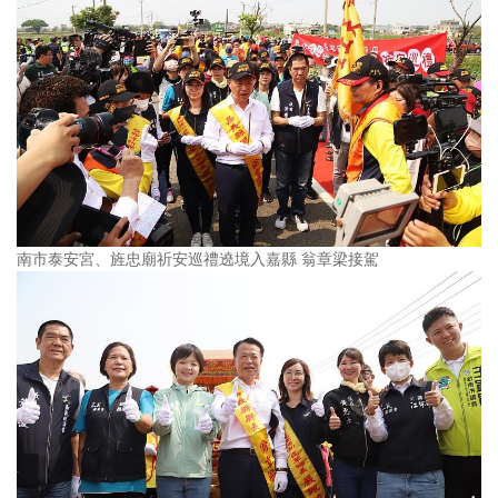
南市泰安宮、旌忠廟祈安巡禮遶境入嘉縣 翁章梁接駕