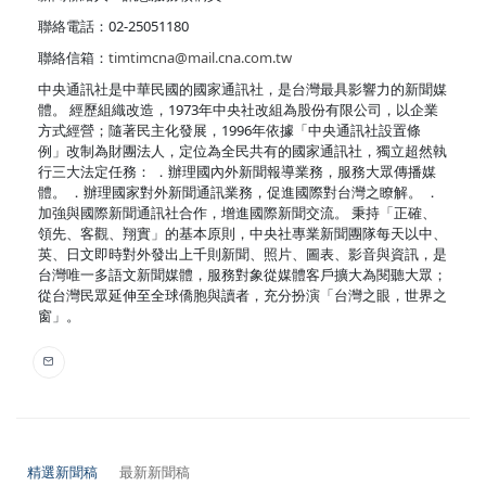
聯絡電話：02-25051180
聯絡信箱：
timtimcna@mail.cna.com.tw
中央通訊社是中華民國的國家通訊社，是台灣最具影響力的新聞媒
體。 經歷組織改造，1973年中央社改組為股份有限公司，以企業
方式經營；隨著民主化發展，1996年依據「中央通訊社設置條
例」改制為財團法人，定位為全民共有的國家通訊社，獨立超然執
行三大法定任務： ．辦理國內外新聞報導業務，服務大眾傳播媒
體。 ．辦理國家對外新聞通訊業務，促進國際對台灣之瞭解。 ．
加強與國際新聞通訊社合作，增進國際新聞交流。 秉持「正確、
領先、客觀、翔實」的基本原則，中央社專業新聞團隊每天以中、
英、日文即時對外發出上千則新聞、照片、圖表、影音與資訊，是
台灣唯一多語文新聞媒體，服務對象從媒體客戶擴大為閱聽大眾；
從台灣民眾延伸至全球僑胞與讀者，充分扮演「台灣之眼，世界之
窗」。
精選新聞稿
最新新聞稿