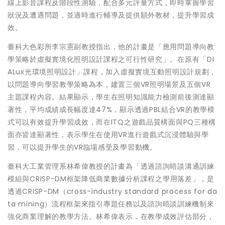
線上影音課程及階段性測驗，配合多元評量方式，即時掌握學習
狀況及遭遇問題，並適時進行輔導及提供額外教材，提升學習成
效。
臺科大色彩所李宗憲副教授指出，他的計畫是「應用問題導向教
學策略於虛擬實境化照明設計課程之可行性研究」。在原有「DI
ALux光環境照明設計」課程，加入虛擬實境互動照明設計規劃，
以問題導向學習教學策略為本，建置三個VR照明場景及五個VR
主題課程內容。結果顯示，學生在照明知識能力檢測前後測達顯
著性，平均成績成長幅度達47%，顯示透過PBL結合VR的教學模
式可以有效提升學習成效，而在ITQ之遊戲品質構面與PQ三種構
面亦皆達顯著性，表示學生在使用VR進行遊戲式沉浸體驗與學
習，可以提升學生的VR臨場感受及學習動機。
臺科大工業管理系林希偉教授的計畫為「透過諮詢晤談溝通訓練
模組與CRISP-DM框架降低商業數據分析課程之學用落差」，是
透過CRISP-DM（cross-industry standard process for da
ta mining）流程框架來指引專題任務以及諮詢晤談訓練機制來
強化商業理解的教學方法。林希偉表示，在教學成效評估部分，