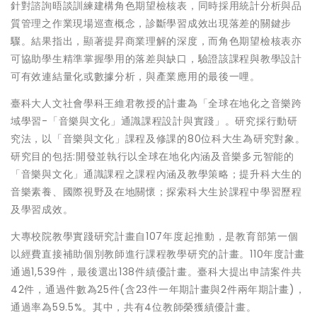
針對諮詢晤談訓練建構角色期望檢核表，同時採用統計分析與品
質管理之作業現場巡查概念，診斷學習成效出現落差的關鍵步
驟。結果指出，顯著提昇商業理解的深度，而角色期望檢核表亦
可協助學生精準掌握學用的落差與缺口，驗證該課程與教學設計
可有效連結量化或數據分析，與產業應用的最後一哩。
臺科大人文社會學科王維君教授的計畫為「全球在地化之音樂跨
域學習-「音樂與文化」通識課程設計與實踐」。研究採行動研
究法，以「音樂與文化」課程及修課的80位科大生為研究對象。
研究目的包括:開發並執行以全球在地化內涵及音樂多元智能的
「音樂與文化」通識課程之課程內涵及教學策略；提升科大生的
音樂素養、國際視野及在地關懷；探索科大生於課程中學習歷程
及學習成效。
大專校院教學實踐研究計畫自107年度起推動，是教育部第一個
以經費直接補助個別教師進行課程教學研究的計畫。110年度計畫
通過1,539件，最後選出138件績優計畫。臺科大提出申請案件共
42件，通過件數為25件(含23件一年期計畫與2件兩年期計畫)，
通過率為59.5%。其中，共有4位教師榮獲績優計畫。