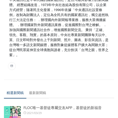
體。 經歷組織改造，1973年中央社改組為股份有限公司，以企業
方式經營；隨著民主化發展，1996年依據「中央通訊社設置條
例」改制為財團法人，定位為全民共有的國家通訊社，獨立超然執
行三大法定任務： ．辦理國內外新聞報導業務，服務大眾傳播媒
體。 ．辦理國家對外新聞通訊業務，促進國際對台灣之瞭解。 ．
加強與國際新聞通訊社合作，增進國際新聞交流。 秉持「正確、
領先、客觀、翔實」的基本原則，中央社專業新聞團隊每天以中、
英、日文即時對外發出上千則新聞、照片、圖表、影音與資訊，是
台灣唯一多語文新聞媒體，服務對象從媒體客戶擴大為閱聽大眾；
從台灣民眾延伸至全球僑胞與讀者，充分扮演「台灣之眼，世界之
窗」。
精選新聞稿
最新新聞稿
FLOC唯一基督徒專屬交友APP，基督徒的新福音
2021/03/29