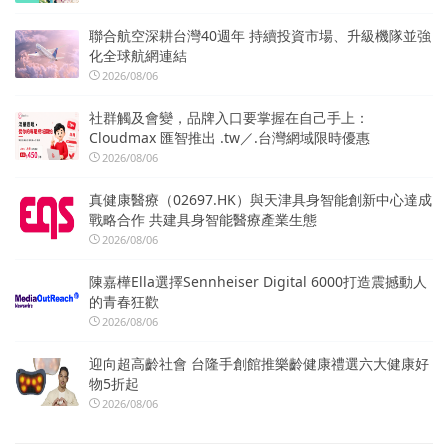
聯合航空深耕台灣40週年 持續投資市場、升級機隊並強
化全球航網連結
2026/08/06
社群觸及會變，品牌入口要掌握在自己手上：
Cloudmax 匯智推出 .tw／.台灣網域限時優惠
2026/08/06
真健康醫療（02697.HK）與天津具身智能創新中心達成
戰略合作 共建具身智能醫療產業生態
2026/08/06
陳嘉樺Ella選擇Sennheiser Digital 6000打造震撼動人
的青春狂歡
2026/08/06
迎向超高齡社會 台隆手創館推樂齡健康禮選六大健康好
物5折起
2026/08/06