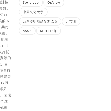
預計協
SocialLab
OpView
工廠附近
中國文化大學
中受益；
美的 S
台灣發明商品促進協會
北市圖
這一共同
ASUS
Microchip
球版圖。
、範圍
力；Li
良好關
此實際的
標、目
謹慎看待
何投資者
，它們
回收和
保、閉環
的全球
其他專