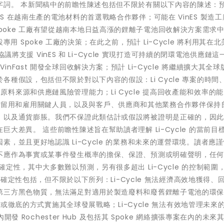
字詞。 本新聞稿中的前瞻性陳述包括但不限於有關以下內容的陳述：
 VinES 在越南生產的電池材料的首選戰略合作夥伴；可能在 VinES 製造
建設的 Spoke 工廠有望從越南本地日益高漲的鋰離子電池回收解決方案需求
建設專用 Spoke 工廠的決策；在此之前，預計 Li-Cycle 將利用其在北
協議將支援 VinES 和 Li-Cycle 實現打造可持續的閉環電池供應鏈
為 VinFast 開發全球回收解決方案；預計 Li-Cycle 將繼續擴大其全
種假設，包括但不限於對以下內容的假設：Li Cycle 專案的時間
le 的原料來源和供應鏈風險管理能力；Li Cycle 提高回收產能和效率的能
ycle 留用和雇用關鍵人員，以及與客戶、供應商和其他業務合作夥伴保持
；以及通貨膨脹。我們不保證此類估計或假設將被證明是正確的，因
大差異。 這些前瞻性陳述旨在幫助讀者理解 Li-Cycle 的當前目
，並且更好地認識 Li-Cycle 的業務和未來的運營環境。讀者應
不應作為事實或某事件發生概率的擔保、保證、預測或明確聲明，任
定性，其中大多數難以預測，另有很多超出 Li-Cycle 的控制範圍
不確定性包括，但不限於以下所列：Li-Cycle 無法經濟高效地獲得、
第三方黑色物質，無法滿足對適用於製造廢料和廢舊鋰離子電池的環
時或徹底的方式實施其全球發展戰略；Li-Cycle 無法有效地管理未來
開發 Rochester Hub 及包括其 Spoke 網絡擴張專案在內的未來