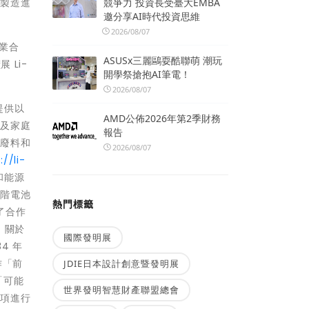
和製造進
競爭力 投資長受臺大EMBA
邀分享AI時代投資思維
2026/08/07
商業合
ASUSx三麗鷗耍酷聯萌 潮玩
 Li-
開學祭搶抱AI筆電！
2026/08/07
來提供以
AMD公佈2026年第2季財務
業及家庭
報告
造廢料和
2026/08/07
://li-
車和能源
進階電池
熱門標籤
了合作
 關於
國際發明展
4 年
作「前
JDIE日本設計創意暨發明展
「可能
世界發明智慧財產聯盟總會
事項進行