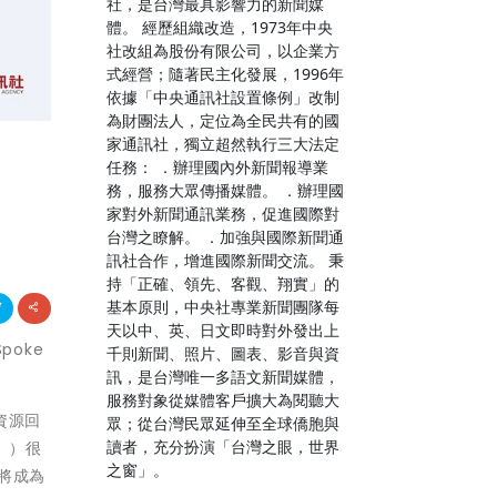
社，是台灣最具影響力的新聞媒
體。 經歷組織改造，1973年中央
社改組為股份有限公司，以企業方
式經營；隨著民主化發展，1996年
依據「中央通訊社設置條例」改制
為財團法人，定位為全民共有的國
家通訊社，獨立超然執行三大法定
任務： ．辦理國內外新聞報導業
務，服務大眾傳播媒體。 ．辦理國
家對外新聞通訊業務，促進國際對
台灣之瞭解。 ．加強與國際新聞通
訊社合作，增進國際新聞交流。 秉
持「正確、領先、客觀、翔實」的
基本原則，中央社專業新聞團隊每
天以中、英、日文即時對外發出上
poke
千則新聞、照片、圖表、影音與資
訊，是台灣唯一多語文新聞媒體，
服務對象從媒體客戶擴大為閱聽大
池資源回
眾；從台灣民眾延伸至全球僑胞與
讀者，充分扮演「台灣之眼，世界
S」）很
之窗」。
 將成為