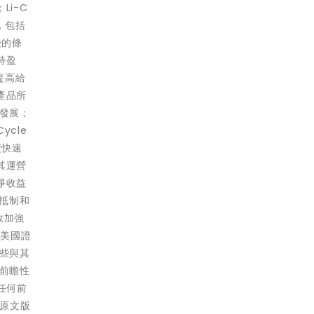
i-C
，包括
受的條
持盈
提高給
產品所
的發展；
ycle
度快速
其運營
淨收益
、抵制和
有效加強
給美國證
這些與其
些前瞻性
任何前
之原文版