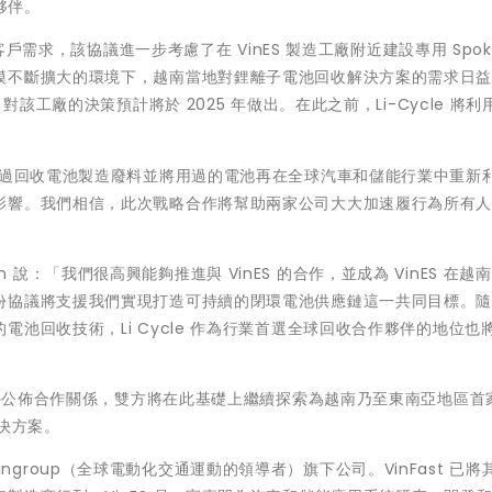
夥伴。
客戶需求，該協議進一步考慮了在 VinES 製造工廠附近建設專用 Spok
模不斷擴大的環境下，越南當地對鋰離子電池回收解決方案的需求日
對該工廠的決策預計將於 2025 年做出。在此之前，Li-Cycle 將利
女士表示：「透過回收電池製造廢料並將用過的電池再在全球汽車和儲能行業中重新
影響。我們相信，此次戰略合作將幫助兩家公司大大加速履行為所有
ston 說：「我們很高興能夠推進與 VinES 的合作，並成為 VinES 在越
份協議將支援我們實現打造可持續的閉環電池供應鏈這一共同目標。
池回收技術，Li Cycle 作為行業首選全球回收合作夥伴的地位也
 10 月首次對外公佈合作關係，雙方將在此基礎上繼續探索為越南乃至東南亞地區
解決方案。
團 Vingroup（全球電動化交通運動的領導者）旗下公司。VinFast 已