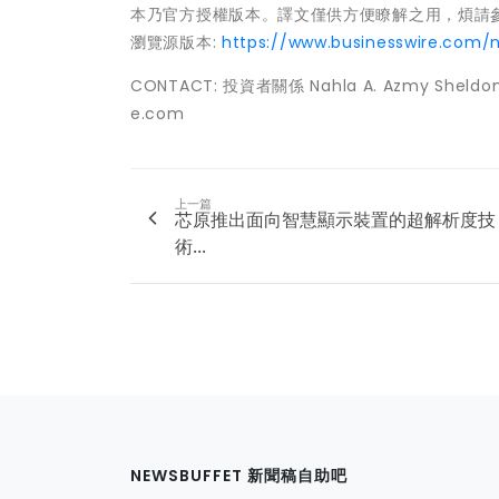
本乃官方授權版本。譯文僅供方便瞭解之用，煩請參照原
瀏覽源版本:
https://www.businesswire.com
CONTACT: 投資者關係 Nahla A. Azmy Sheldon D
e.com
上一篇
芯原推出面向智慧顯示裝置的超解析度技
術...
NEWSBUFFET 新聞稿自助吧