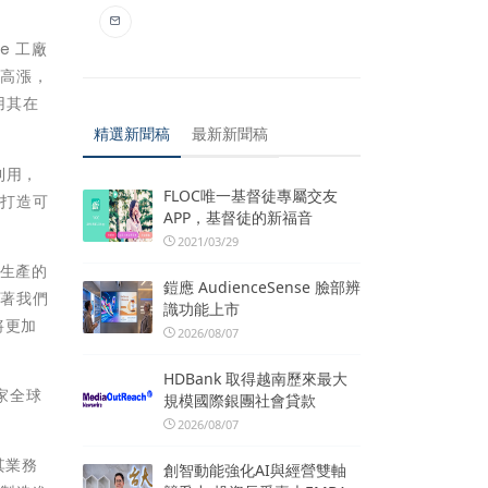
e 工廠
益高漲，
用其在
精選新聞稿
最新新聞稿
利用，
FLOC唯一基督徒專屬交友
人打造可
APP，基督徒的新福音
2021/03/29
南生產的
鎧應 AudienceSense 臉部辨
隨著我們
識功能上市
將更加
2026/08/07
HDBank 取得越南歷來最大
首家全球
規模國際銀團社會貸款
2026/08/07
將其業務
創智動能強化AI與經營雙軸