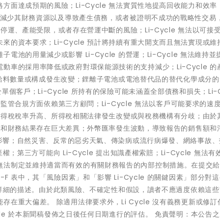
達成預期的風險；Li-Cycle 無法實質性地提高回收能力和效率；L
權，減少其財務資源以及導致產生債務，或者被證明不成功的戰略性交易
來停運、產能受限，或者存在營運中斷的風險；Li-Cycle 無法以可接
的資本要求；Li-Cycle 預計將持續有重大開支而且無法實現或維
的用量減少或影響 Li-Cycle 的營運；Li-Cycle 無法維持並
車的採用率降低或政府對環保能源技術的支持減少；Li-Cycle 的
處理的給料數量或構成發生改變；鋰離子電池或電池替代品的替代化學成分
入來源於單個客戶；Li-Cycle 所持有的保險可能未涵蓋全部債務和損失；Li-C
在監管合規方面依賴第三方顧問；Li-Cycle 無法以客戶可能要求的速
爭；所得稅稅率升高、所得稅相關法律發生改變或與稅務機構有分歧；由於
的運營和財務結果存在巨大差異；外幣匯率發生波動，導致報告的銷售額和
後續影響；自然災害、反常的惡劣天氣、傳染病或流行病爆發、網絡事故
權；第三方可能向 Li-Cycle 提出知識產權索賠；Li-Cycle 無法
無法制定並維持適當而有效的有關財務報告的內部控制措施。在提交
F 表中，其「風險因素」和「影響 Li-Cycle 的關鍵因素」部分對
行了更詳細的描述。由於此類風險、不確定性和假設，讀者不應過度依賴這
在重大偏差。 除適用法律要求外，Li Cycle 沒有義務更新或修訂
ycle 於本新聞稿發佈之日後任何日期進行的評估。 免責聲明：本公告