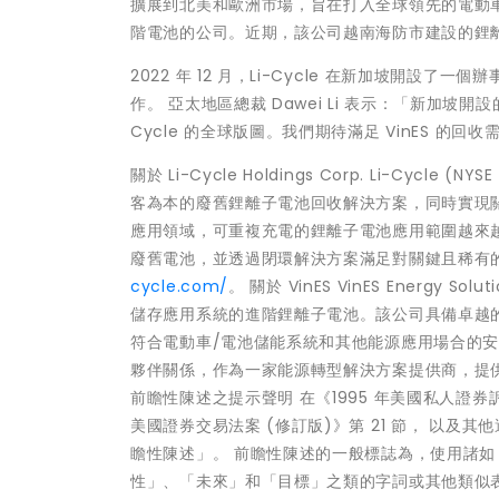
擴展到北美和歐洲市場，旨在打入全球領先的電動車
階電池的公司。近期，該公司越南海防市建設的鋰
2022 年 12 月，Li-Cycle 在新加坡開
作。 亞太地區總裁 Dawei Li 表示：「新加
Cycle 的全球版圖。我們期待滿足 VinES 
關於 Li-Cycle Holdings Corp. Li-Cycle 
客為本的廢舊鋰離子電池回收解決方案，同時實現
應用領域，可重複充電的鋰離子電池應用範圍越來
廢舊電池，並透過閉環解決方案滿足對關鍵且稀有
cycle.com/
。 關於 VinES VinES Energy
儲存應用系統的進階鋰離子電池。該公司具備卓越
符合電動車/電池儲能系統和其他能源應用場合的安
夥伴關係，作為一家能源轉型解決方案提供商，提
前瞻性陳述之提示聲明 在《1995 年美國私人證券訴訟
美國證券交易法案 (修訂版)》第 21 節， 以
瞻性陳述」。 前瞻性陳述的一般標誌為，使用諸
性」、「未來」和「目標」之類的字詞或其他類似