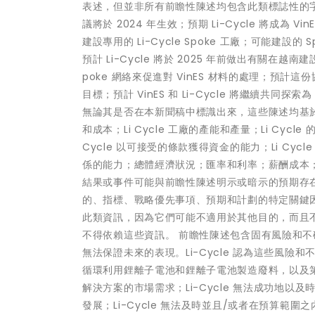
表述，但並非所有前瞻性陳述均包含此類標誌性的
議將於 2024 年生效；預期 Li-Cycle 將成為
建設專用的 Li-Cycle Spoke 工廠；可能
預計 Li-Cycle 將於 2025 年前做出有關在越南
poke 網絡來促進對 VinES 材料的處理；預計這份
目標；預計 VinES 和 Li-Cycle 將繼續共同探索
無論其是否在本新聞稿中標識出來，這些陳述均基於各
和成本；Li Cycle 工廠的產能和產量；Li Cyc
Cycle 以可接受的條款獲得資金的能力；Li C
係的能力；總體經濟狀況；匯率和利率；薪酬成本
結果或事件可能與前瞻性陳述明示或暗示的預期存在巨
的、指標、戰略優先事項、預期和計劃的特定關鍵因素
此類資訊，因為它們可能不適用於其他目的，而且
不得依賴這些資訊。 前瞻性陳述包含固有風險和不確
無法保證未來的表現。Li-Cycle 認為這些風險和
循環利用鋰離子電池和鋰離子電池製造廢料，以及
解決方案的市場需求；Li-Cycle 無法成功地以及
發展；Li-Cycle 無法及時並且/或者在預算範圍之內