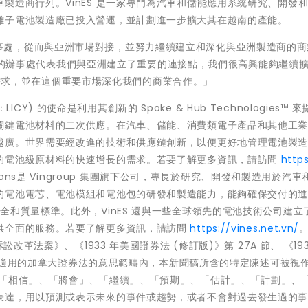
製造商行列。VinES 是一家專門為汽車和儲能應用系統研究、開發
離子電池製造廠已投入營運，並計劃進一步擴大其在越南的產能。
設了一個辦事處，從而與亞洲市場對接，並努力繼續建立和深化與亞洲製造商的
坡開設的辦事處代表我們與亞洲建立了重要的連接點，我們很高興能夠繼續擴展
的回收需求，並在這個重要市場深化我們的商業合作。」
(NYSE：LICY) 的使命是利用其創新的 Spoke & Hub Technologies™ 
關鍵電池材料的二次供應。在汽車、儲能、消費類電子產品和其他工
越廣。世界需要經改進的技術和供應鏈創新，以便更好地管理電池製
的電池級原材料的快速增長的需求。若要了解更多資訊，請訪問
https
 Solutions是 Vingroup 集團旗下公司，專長於研究、開發和製造用於汽
的電池電芯、電池模組和電池包的研發和製造能力，能夠確保交付的
全和質量標準。此外，VinES 還與一些全球領先的電池技術公司建立
供全面的服務。若要了解更多資訊，請訪問
https://vines.net.vn/
。
改革法案》、《1933 年美國證券法 (修訂版)》第 27A 節、 《193
及其他適用的加拿大證券法的意思範疇內，本新聞稿所含的特定陳述可被視
如「相信」、「將會」、「繼續」、「預期」、「估計」、「計劃」、
表達，用以預測或表示未來的事件或趨勢，或者不會對過去發生過的