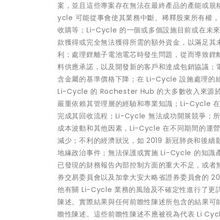
案，並且這些專案存在無法在最終產品的產能或規格方面
ycle 可能從事會使其業務中斷、稀釋股東所有
收購等；Li-Cycle 的一個或多個設施目前或在未
款獲得或完全無法獲得所需的額外資金，以滿足其未來
利；處理鋰離子電池電芯時發生問題，從而導致鋰離子電池
料供應承諾，以及開發新的客戶和達成包銷協議；電動
含金屬的基準價格下降；在 Li-Cycle 設施
Li-Cycle 的 Rochester Hub 的大多數收
嚴重依賴其管理層的經驗和專業知識；Li-Cycle 
完成其回收流程；Li-Cycle 無法成功開展競
成本波動和其他因素，Li-Cycle 在不同期間
減少；不利的經濟狀況，如 2019 新冠肺炎和
地緣政治事件；無法保護或實施 Li-Cycle 的知識產
已發現的財務報告內部控制方面的重大不足，或者
券交易委員會以及加拿大安大略省證券委員會的 20-
他有關 Li-Cycle 業務的風險及不確定性進
陳述。實際結果與任何前瞻性陳述所包含的結果可能存
瞻性陳述。這些前瞻性陳述不應被視為代表 Li C