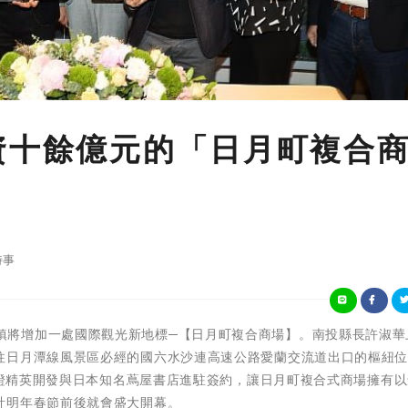
資十餘億元的「日月町複合
時事
南投縣埔里鎮將增加一處國際觀光新地標─【日月町複合商場】。南投縣長許淑
往日月潭線風景區必經的國六水沙連高速公路愛蘭交流道出口的樞紐
更見證精英開發與日本知名蔦屋書店進駐簽約，讓日月町複合式商場擁有
計明年春節前後就會盛大開幕。