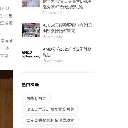
競爭力 投資長受臺大EMBA
邀分享AI時代投資思維
加油站
2026/08/07
更引進稱
家渡假景
ASUSx三麗鷗耍酷聯萌 潮玩
開學祭搶抱AI筆電！
2026/08/07
蔦屋將以
合，本
AMD公佈2026年第2季財務
報告
合書籍、
2026/08/07
熱門標籤
國際發明展
JDIE日本設計創意暨發明展
世界發明智慧財產聯盟總會