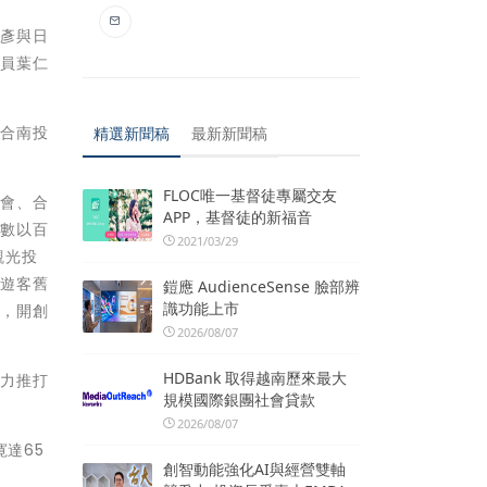
乙彥與日
議員葉仁
結合南投
精選新聞稿
最新新聞稿
FLOC唯一基督徒專屬交友
覽會、合
APP，基督徒的新福音
引數以百
2021/03/29
觀光投
破遊客舊
鎧應 AudienceSense 臉部辨
識功能上市
際，開創
2026/08/07
HDBank 取得越南歷來最大
見力推打
規模國際銀團社會貸款
2026/08/07
達65
創智動能強化AI與經營雙軸