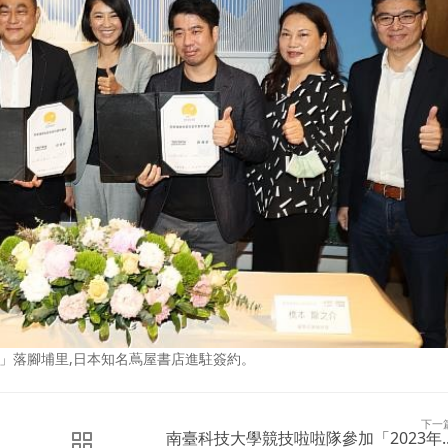
場」落腳埔里,日本知名蔦屋書店進駐簽約。
下一
南臺科技大學競技啦啦隊參加「2023年..