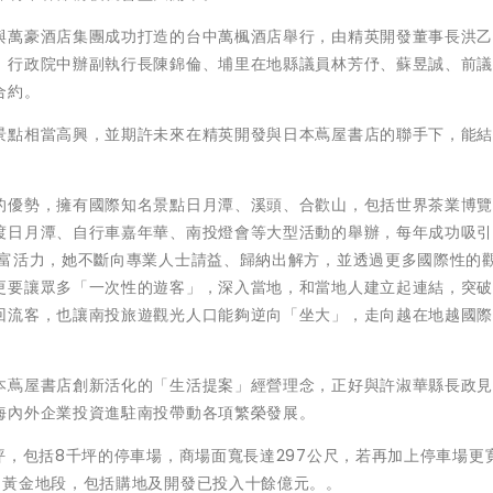
與萬豪酒店集團成功打造的台中萬楓酒店舉行，由精英開發董事長洪
、行政院中辦副執行長陳錦倫、埔里在地縣議員林芳伃、蘇昱誠、前
合約。
景點相當高興，並期許未來在精英開發與日本蔦屋書店的聯手下，能
的優勢，擁有國際知名景點日月潭、溪頭、合歡山，包括世界茶業博
渡日月潭、自行車嘉年華、南投燈會等大型活動的舉辦，每年成功吸
豐富活力，她不斷向專業人士請益、歸納出解方，並透過更多國際性的
更要讓眾多「一次性的遊客」，深入當地，和當地人建立起連結，突
回流客，也讓南投旅遊觀光人口能夠逆向「坐大」，走向越在地越國
本蔦屋書店創新活化的「生活提案」經營理念，正好與許淑華縣長政
海內外企業投資進駐南投帶動各項繁榮發展。
坪，包括8千坪的停車場，商場面寬長達297公尺，若再加上停車場更寛
口黃金地段，包括購地及開發已投入十餘億元。。