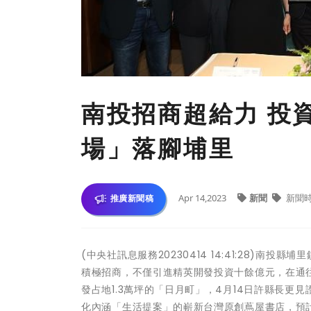
南投招商超給力 投
場」落腳埔里
Apr 14,2023
新聞
新聞
推廣新聞稿
(中央社訊息服務20230414 14:41:28)
積極招商，不僅引進精英開發投資十餘億元，在通
發占地1.3萬坪的「日月町」，4月14日許縣長
化內涵「生活提案」的嶄新台灣原創蔦屋書店，預