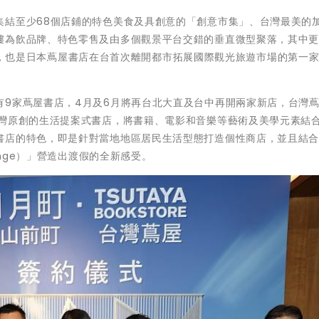
集結至少68個店鋪的特色美食及具創意的「創意市集」、台灣最美的
樓為飲品牌、特色零售及由多個觀景平台交錯的垂直微型聚落，其中
ORE】，也是日本蔦屋書店在台首次離開都市拓展國際觀光旅遊市場的第一
。
有9家蔦屋書店，4月及6月將再台北大直及台中再開兩家新店，台灣
台灣原創的生活提案式書店，將書籍、電影和音樂等藝術及美學元素結
書店的特色，即是針對當地地區居民生活型態打造個性商店，並且結
unge）」營造出渡假的全新感受。