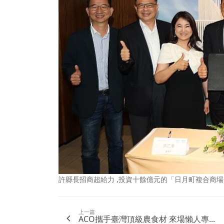
許縣長招商超給力 ,投資十餘億元的「日月町複合商
上一篇
ACO攜手臺灣頂級農食材 來場懶人專...