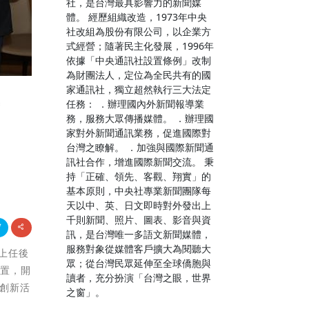
社，是台灣最具影響力的新聞媒
體。 經歷組織改造，1973年中央
社改組為股份有限公司，以企業方
式經營；隨著民主化發展，1996年
依據「中央通訊社設置條例」改制
為財團法人，定位為全民共有的國
家通訊社，獨立超然執行三大法定
任務： ．辦理國內外新聞報導業
商
務，服務大眾傳播媒體。 ．辦理國
家對外新聞通訊業務，促進國際對
台灣之瞭解。 ．加強與國際新聞通
訊社合作，增進國際新聞交流。 秉
持「正確、領先、客觀、翔實」的
基本原則，中央社專業新聞團隊每
天以中、英、日文即時對外發出上
千則新聞、照片、圖表、影音與資
訊，是台灣唯一多語文新聞媒體，
服務對象從媒體客戶擴大為閱聽大
華上任後
眾；從台灣民眾延伸至全球僑胞與
位置，開
讀者，充分扮演「台灣之眼，世界
以創新活
之窗」。