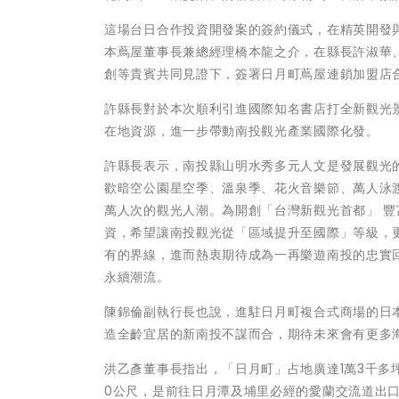
這場台日合作投資開發案的簽約儀式，在精英開發
本蔦屋董事長兼總經理橋本龍之介，在縣長許淑華
創等貴賓共同見證下，簽署日月町蔦屋連鎖加盟店
許縣長對於本次順利引進國際知名書店打全新觀光
在地資源，進一步帶動南投觀光產業國際化發。
許縣長表示，南投縣山明水秀多元人文是發展觀光
歡暗空公園星空季、溫泉季、花火音樂節、萬人泳
萬人次的觀光人潮。為開創「台灣新觀光首都」 
資，希望讓南投觀光從「區域提升至國際」等級，
有的界線，進而熱衷期待成為一再樂遊南投的忠實
永續潮流。
陳錦倫副執行長也說，進駐日月町複合式商場的日
造全齡宜居的新南投不謀而合，期待未來會有更多
洪乙彥董事長指出，「日月町」占地廣達1萬3千多
0公尺，是前往日月潭及埔里必經的愛蘭交流道出