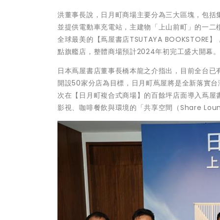
洪董事長說，日月町商場主要分為三大區塊，包括
並提供電動車充電站，主建物「上山前町」的一二
全球最美的【蔦屋書店TSUTAYA BOOKST
點旗艦店，整體商場預計2024年初完工盛大開幕
日本蔦屋書店董事長橋本龍之介指出，目前全台已
開設50家分店為目標，日月町蔦屋將是全新落實
次在【日月町複合式商場】的百餘坪店面導入蔦屋
影視、咖啡餐飲與環境的「共享空間（Share Lo