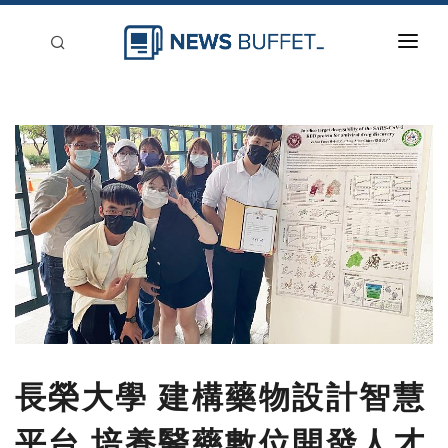
回到首頁
新聞稿分類
登入
刊登
長榮大學 建構藥物設計智慧
平台 培養醫藥數位開發人才