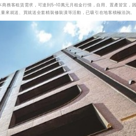
商務客租賃需求，可達到5~10萬元月租金行情，自用、置產皆宜，
限量來就送、買就送全套精裝修裝潢等活動，已吸引在地客積極洽詢。