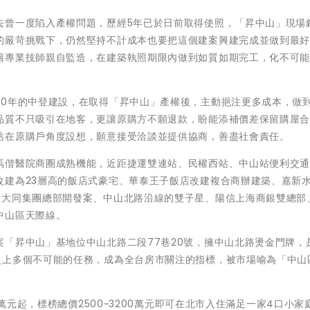
去曾一度陷入產權問題，歷經5年已於日前取得使照，「昇中山」現場
的嚴苛挑戰下，仍然堅持不計成本也要把這個建案興建完成並做到最
籍專業技師親自監造，在建築執照期限內做到如質如期完工，化不可
30年的中登建設，在取得「昇中山」產權後，主動挹注更多成本，做
品質不只吸引在地客，更讓原購方不願退款，盼能添補價差保留購屋
站在原購戶角度設想，願意接受洽談並提供協商，善盡社會責任。
馬偕醫院商圈成熟機能，近距捷運雙連站、民權西站、中山站便利交
改建為23層高的飯店式豪宅、華泰王子飯店改建複合商辦建築、嘉新
的大同集團總部開發案、中山北路沿線的雙子星、陽信上海商銀雙總部
中山區天際線。
「昇中山」基地位中山北路二段77巷20號，擁中山北路燙金門牌，
史上多個不可能的任務，成為全台房市關注的指標，被市場喻為「中山
5萬元起，標榜總價2500~3200萬元即可在北市入住滿足一家4口小家