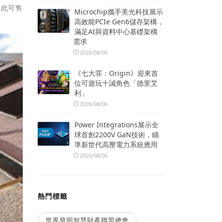
因此可售
Microchip攜手美光科技展示
高效能PCIe Gen6儲存架構，
滿足AI與資料中心基礎架構
需求
2026/08/06
《七大罪：Origin》迎來首
位可遊玩十誡角色「德里艾
利」
2026/08/06
Power Integrations展示全
球首創2200V GaN技術，瞄
準新世代高壓電力系統應用
2026/08/06
熱門標籤
世界發明智慧財產聯盟總會