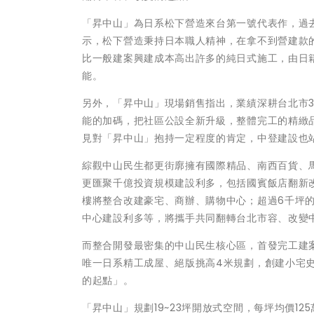
「昇中山」為日系松下營造來台第一號代表作，過
示，松下營造秉持日本職人精神，在拿不到營建款
比一般建案興建成本高出許多的純日式施工，由日
能。
另外，「昇中山」現場銷售指出，業績深耕台北市
能的加碼，把社區公設全新升級，整體完工的精緻
見對「昇中山」抱持一定程度的肯定，中登建設也
綜觀中山民生都更街廓擁有國際精品、南西百貨、
更匯聚千億投資規模建設利多，包括國賓飯店翻新
樓將整合改建豪宅、商辦、購物中心；超過6千坪
中心建設利多等，將攜手共同翻轉台北市容、改變
而整合開發最密集的中山民生核心區，首發完工建案
唯一日系精工成屋、絕版挑高4米規劃，創建小宅
的起點」。
「昇中山」規劃19~23坪開放式空間，每坪均價12