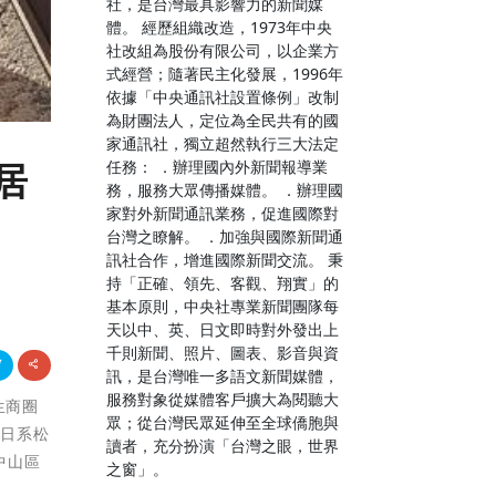
社，是台灣最具影響力的新聞媒
體。 經歷組織改造，1973年中央
社改組為股份有限公司，以企業方
式經營；隨著民主化發展，1996年
依據「中央通訊社設置條例」改制
為財團法人，定位為全民共有的國
家通訊社，獨立超然執行三大法定
任務： ．辦理國內外新聞報導業
居
務，服務大眾傳播媒體。 ．辦理國
家對外新聞通訊業務，促進國際對
台灣之瞭解。 ．加強與國際新聞通
訊社合作，增進國際新聞交流。 秉
持「正確、領先、客觀、翔實」的
基本原則，中央社專業新聞團隊每
天以中、英、日文即時對外發出上
千則新聞、照片、圖表、影音與資
訊，是台灣唯一多語文新聞媒體，
服務對象從媒體客戶擴大為閱聽大
生商圈
眾；從台灣民眾延伸至全球僑胞與
由日系松
讀者，充分扮演「台灣之眼，世界
中山區
之窗」。