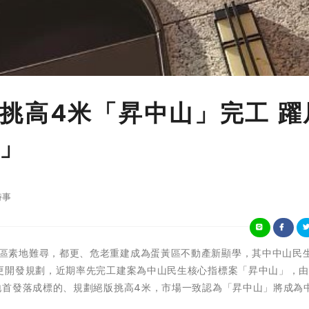
挑高4米「昇中山」完工 躍
」
時事
台北市精華區素地難尋，都更、危老重建成為蛋黃區不動產新顯學，其中中山民
更開發規劃，近期率先完工建案為中山民生核心指標案「昇中山」，
地首發落成標的、規劃絕版挑高4米，市場一致認為「昇中山」將成為