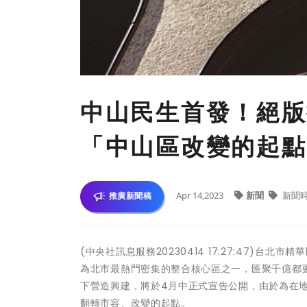
中山民生首發！絕版
「中山區改變的起點
Apr 14,2023
新聞
新聞
推廣新聞稿
(中央社訊息服務20230414 17:27:47)
為北市最熱門密集的整合核心區之一，匯聚千億都
下營造興建，將於4月中正式宣告公開，由於為在
翻轉市容、改變的起點。