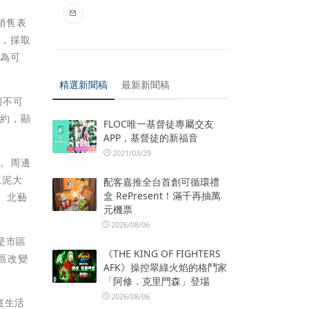
銷售表
好，採取
能為可
精選新聞稿
最新新聞稿
到不可
合約，顯
FLOC唯一基督徒專屬交友
APP，基督徒的新福音
2021/03/29
通。周邊
水泥大
配客嘉推全台首創可循環禮
盒 RePresent！滿千再抽萬
、北藝
元機票
2026/08/06
是市區
《THE KING OF FIGHTERS
區改變
AFK》操控翠綠火焰的格鬥家
「阿修．克里門森」登場
2026/08/06
庭生活