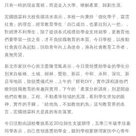
只有一時的現金寬裕，而是走入大學、暸解產業、歸劃生涯。
宏國德霖科大校長羅清水表示，本校一向秉持「德化學子、霖霑
社會」的理念，經常教育學生「自己成功，也要拉別人一把」，
對經濟不利學生，除了提供各式樣奬助學金支持就學，更教育他
們要學習一技之長，才不負技職教育的本質。今日學校，以推動
社會責任為起點，扶助青年向上為使命，身為社會教育工作者，
責無旁貸。
新北市家扶中心前主委陳雪鳳表示，今日受領獎助學金的學生分
別來自板橋、土城、樹林、鶯歌、新莊、中和、永和、深坑、新
店等地區，除頒獎儀式外，上午的「餅乾DIY」實作課程讓他們
瞭到技職教育的有趣與實用，下午的「產業分析講座」則是開啟
他們在餐旅、工程、不動產等領域的見識，看到學生求知的眼
神、實作的手腳，「給他魚，不如教他釣魚」這句教育界的名
言，宏國德霖科大是真的有在落實。
今日活動由該校餐旅系近20位師生支援辦理，五專三年級李佳蓁
同學表示，自己曾領過獎助學金，聽到學校要辦理家扶中心青年