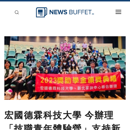
回到首頁
新聞稿分類
登入
刊登
宏國德霖科技大學 今辦理
「技職青年體驗營」支持新