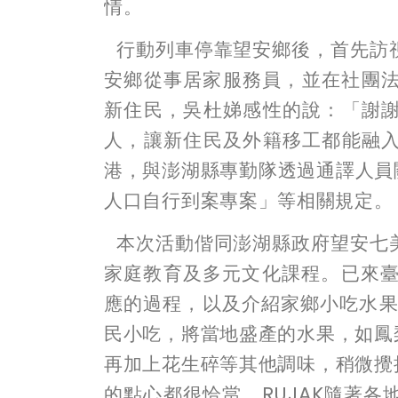
情。
行動列車停靠望安鄉後，首先訪
安鄉從事居家服務員，並在社團
新住民，吳杜娣感性的說：「謝
人，讓新住民及外籍移工都能融
港，與澎湖縣專勤隊透過通譯人員
人口自行到案專案」等相關規定。
本次活動偕同澎湖縣政府望安七
家庭教育及多元文化課程。已來
應的過程，以及介紹家鄉小吃水
民小吃，將當地盛產的水果，如鳳
再加上花生碎等其他調味，稍微攪
的點心都很恰當。
RUJAK
隨著各