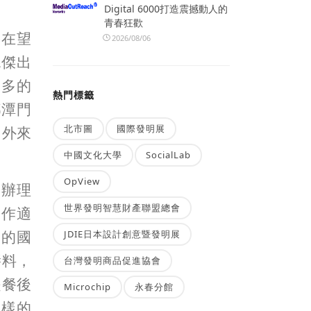
Digital 6000打造震撼動人的
青春狂歡
娣在望
2026/08/06
縣傑出
更多的
熱門標籤
鄉潭門
北市圖
國際發明展
留外來
中國文化大學
SocialLab
OpView
館辦理
世界發明智慧財產聯盟總會
工作適
見的國
JDIE日本設計創意暨發明展
醬料，
台灣發明商品促進協會
是餐後
Microchip
永春分館
各樣的