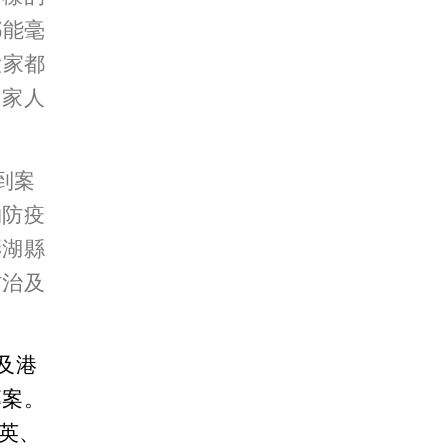
都能毫
大家都
與家人
到案
物防疫
澎湖縣
防治及
及港
專案。
、英、