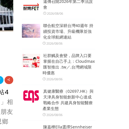
遠傳召開2026年第二季法說
會
2026/08/06
聯合航空深耕台灣40週年 持
續投資市場、升級機隊並強
化全球航網連結
2026/08/06
社群觸及會變，品牌入口要
掌握在自己手上：Cloudmax
匯智推出 .tw／.台灣網域限
時優惠
2026/08/06
站
4
真健康醫療（02697.HK）與
天津具身智能創新中心達成
望」相
戰略合作 共建具身智能醫療
產業生態
民朋友
2026/08/06
思鄉
陳嘉樺Ella選擇Sennheiser