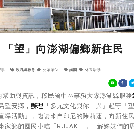
 「望」向澎湖偏鄉新住民
時事
政府與教育
公家單位
娛樂
休閒活動
的幫助與資訊，移民署中區事務大隊澎湖縣服務
島望安鄉，
辦理「
多元文化與你「異」起守「
宣導活動」，邀請來自印尼的陳莉蓮，向新住
來家鄉的國民小吃「
RUJAK
」，一解姊妹們的