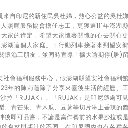
視來自印尼的新住民吳杜娣，熱心公益的吳杜
法人照顧服務協會擔任志工，更獲選
111
年澎湖
謝大家的肯定，希望大家懷著關懷的心去關心
入澎湖這個大家庭」；行動列車接著來到望安
關懷漁工朋友，並同時宣導「擴大逾期停
(
居
)
美社會福利服務中心，假澎湖縣望安社會福利
臺
23
年的陳莉蓮除了分享來臺後生活的經歷、
果沙拉「
RUJAK
」。「
RUJAK
」是印尼隨處可
梨、青芒果、青木瓜、豆薯等切片淋上香辣的
拌後即可品嘗，不論是當作餐前的水果沙拉或
地的食材與醬汁的不同，在印尼國內也有各種