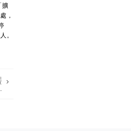
「擴
論處，
停
他人。
篇
宣
.