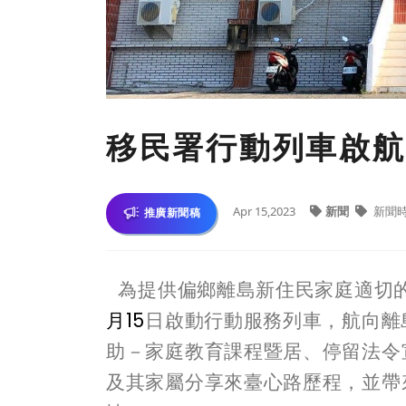
移民署行動列車啟航
Apr 15,2023
新聞
新聞
推廣新聞稿
為提供偏鄉離島新住民家庭適切
月
15
日啟動行動服務列車，航向離
助－家庭教育課程暨居、停留法令
及其家屬分享來臺心路歷程，並帶