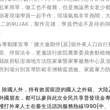
起來簡單，做工也不複雜，但是無論男女老少
領著現場學員一起手作，現場氣氛非常熱鬧，
無二的
RUJAK
，製作完後，學員們迫不及待的
。
合專勤隊宣導「擴大逾期停
(
居
)
留外來人口自行
居、停留法令，更邀請行政院農業委員會動植
縣政府駐澎湖地方法院家暴暨家事服務中心及
所到場分別宣導防範非洲豬瘟措施、家庭暴力
除國人外，持有效居留證的國人之外籍、大陸
外國朋友，都可以參與此次全民共享普發現金
打外來人士在臺生活諮詢服務熱線1990(中