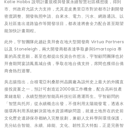
Katie Hobbs 說明計畫規模與發展永續智慧社區構想後，得到
市、州政府允諾大力支持，尤其是皮奧里亞市對於都市計劃開發
密度調整、開發執照申請、自來水、電力、污水、網路通訊、以
及社區進出道路協作等開發項目，都表達將會全力配合甚至期望
能加快計畫期程。
此外，宇智團隊此趟赴美拜會在地大型開發商 Virtua Partners
以及 Stoneleigh，兩大開發商都表達爭取參與Smartopia 專
案的高度意願，甚至也都提出投資合作想法，宇智顧問團隊也於
拜會期間宴請鳳凰城台僑，爭取在地台僑支持，席間也獲得台僑
商會熱烈迴響。
吳志揚指出，台積電亞利桑那州晶圓廠為該州史上最大的外國直
接投資案之一，預計可創造近2000個工作機會，配合高科技產
業鏈進駐，永續型態的智能高科技社區應運而生。宇智顧問的
「智慧烏托邦」從永續概念出發，不僅利用太陽能發電，透過水
循環再利用系統解決當地水資源稀缺問題，就連土地所在的史前
文化歷史遺跡保存都納入完整規劃，兼顧人文科學與環境保護，
充分結合智能、永續、綠能、文化、韌性五大特點，正是完善智