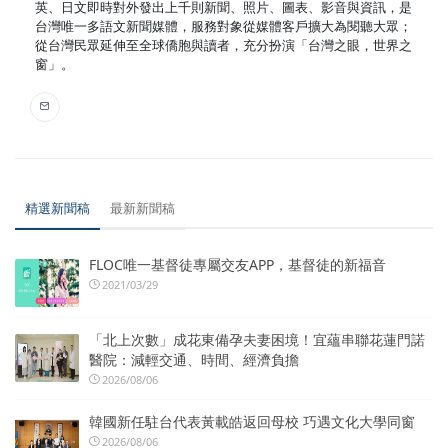
英、日文即時對外發出上千則新聞、照片、圖表、影音與資訊，是
台灣唯一多語文新聞媒體，服務對象從媒體客戶擴大為閱聽大眾；
從台灣民眾延伸至全球僑胞與讀者，充分扮演「台灣之眼，世界之
窗」。
精選新聞稿
最新新聞稿
FLOC唯一基督徒專屬交友APP，基督徒的新福音
2021/03/29
「北上次數」成花東備孕夫妻困境！宜蘊串聯花蓮門諾
醫院：減輕交通、時間、經濟負擔
2026/08/06
韓國新任駐台代表黃載皓返回母校 巧遇文化大學同窗
2026/08/06