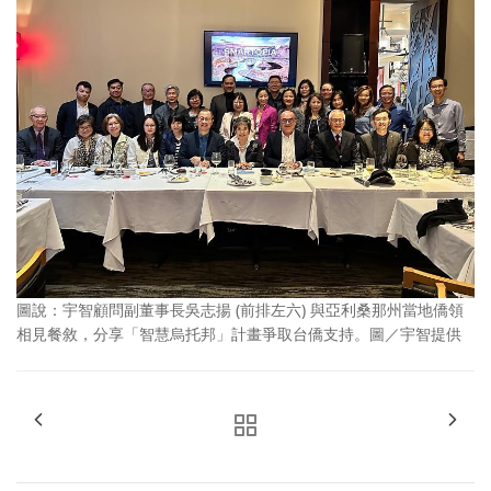
圖說：宇智顧問副董事長吳志揚 (前排左六) 與亞利桑那州當地僑領
相見餐敘，分享「智慧烏托邦」計畫爭取台僑支持。圖／宇智提供