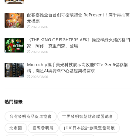
配客嘉推全台首創可循環禮盒 RePresent！滿千再抽萬
元機票
2026/08/06
《THE KING OF FIGHTERS AFK》操控翠綠火焰的格鬥
家「阿修．克里門森」登場
2026/08/06
Microchip攜手美光科技展示高效能PCIe Gen6儲存架
構，滿足AI與資料中心基礎架構需求
2026/08/06
熱門標籤
台灣發明商品促進協會
世界發明智慧財產聯盟總會
北市圖
國際發明展
JDIE日本設計創意暨發明展