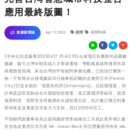
應用最終版圖！
Apr 17,2023
新聞
新聞時事
推廣新聞稿
(中央社訊息服務20230417 10:40:35)台積電亞利桑那州晶圓廠
擴建，吸引台灣年輕高端人才舉家遷移，帶動鳳凰城周邊房市與
商業開發熱潮。來自台灣的宇智顧問掌握先機，已領頭打響第一
炮！宇智將在台積電廠區10分鐘車程距離的皮奧里亞市(Peoria
City)打造全新的「智慧烏托邦(Smartopia)」社區開發案，預
計將是該區首創結合太陽能智能發電，真正實踐淨零碳排、資源
循環利用、智慧安全與服務的永續智慧社區，此計畫已獲亞利桑
那州長及皮奧里亞市長大力支持，預計2026年完工。
宇智顧問副董事長吳志揚與總經理李維峰於三月底赴美拜會計畫
所在地皮奧里亞市市長 Mr. Jason Beck 與亞歷桑那州州長 Ms.