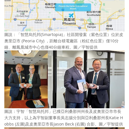
圖說：「智慧烏托邦(Smartopia)」社區開發案（紫色位置）位於皮
奧里亞市 (Peoria City) ，距離台積電廠區（粉紅色位置）僅10分
鐘、離鳳凰城市中心也僅40分鐘車程。圖／宇智提供
圖說：宇智「智慧烏托邦」已獲亞利桑那州州長及皮奧里亞市市長
大力支持，以上為宇智副董事長吳志揚分別與亞利桑那州長Katie H
obbs (左圖)及皮奧里亞市長Jason Beck (右圖) 合影。圖／宇智提供