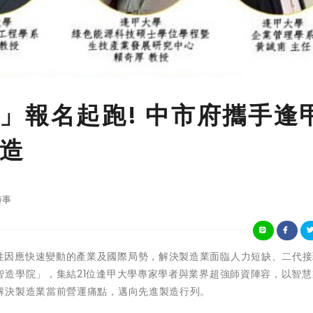
」報名起跑! 中市府攜手逢
造
時事
為助企業彈性因應快速變動的產業及國際局勢，解決製造業面臨人力短缺、二代
智造學院」，集結21位逢甲大學專家學者與業界超強師資陣容，以智慧
解決製造業當前營運痛點，邁向先進製造行列。