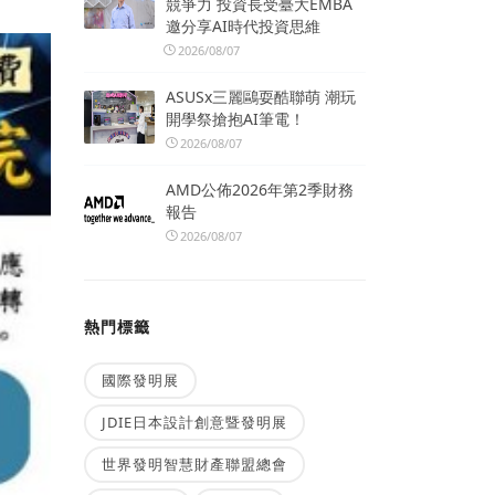
競爭力 投資長受臺大EMBA
邀分享AI時代投資思維
2026/08/07
ASUSx三麗鷗耍酷聯萌 潮玩
開學祭搶抱AI筆電！
2026/08/07
AMD公佈2026年第2季財務
報告
2026/08/07
熱門標籤
國際發明展
JDIE日本設計創意暨發明展
世界發明智慧財產聯盟總會