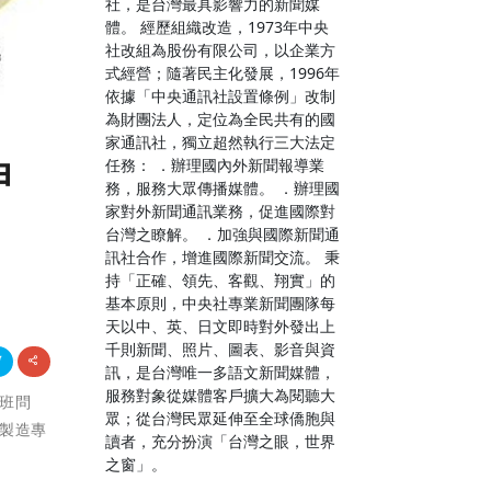
社，是台灣最具影響力的新聞媒
體。 經歷組織改造，1973年中央
社改組為股份有限公司，以企業方
式經營；隨著民主化發展，1996年
依據「中央通訊社設置條例」改制
為財團法人，定位為全民共有的國
家通訊社，獨立超然執行三大法定
任務： ．辦理國內外新聞報導業
甲
務，服務大眾傳播媒體。 ．辦理國
家對外新聞通訊業務，促進國際對
台灣之瞭解。 ．加強與國際新聞通
訊社合作，增進國際新聞交流。 秉
持「正確、領先、客觀、翔實」的
基本原則，中央社專業新聞團隊每
天以中、英、日文即時對外發出上
千則新聞、照片、圖表、影音與資
訊，是台灣唯一多語文新聞媒體，
服務對象從媒體客戶擴大為閱聽大
接班問
眾；從台灣民眾延伸至全球僑胞與
製造專
讀者，充分扮演「台灣之眼，世界
之窗」。