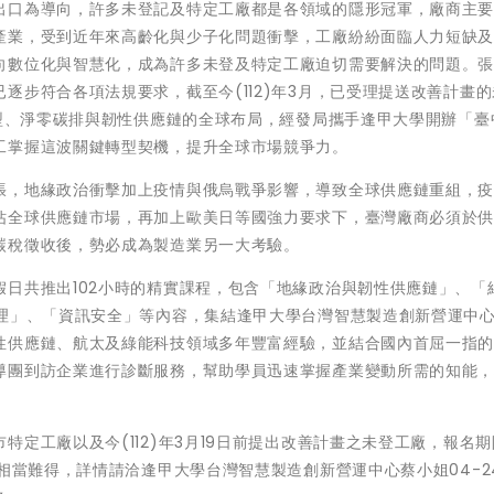
出口為導向，許多未登記及特定工廠都是各領域的隱形冠軍，廠商主
產業，受到近年來高齡化與少子化問題衝擊，工廠紛紛面臨人力短缺
向數位化與智慧化，成為許多未登及特定工廠迫切需要解決的問題。
逐步符合各項法規要求，截至今(112)年3月，已受理提送改善計畫
轉型、淨零碳排與韌性供應鏈的全球布局，經發局攜手逢甲大學開辦「臺
工掌握這波關鍵轉型契機，提升全球市場競爭力。
張，地緣政治衝擊加上疫情與俄烏戰爭影響，導致全球供應鏈重組，
佔全球供應鏈市場，再加上歐美日等國強力要求下，臺灣廠商必須於
碳稅徵收後，勢必成為製造業另一大考驗。
日共推出102小時的精實課程，包含「地緣政治與韌性供應鏈」、「
管理」、「資訊安全」等內容，集結逢甲大學台灣智慧製造創新營運中
性供應鏈、航太及綠能科技領域多年豐富經驗，並結合國內首屈一指
導團到訪企業進行診斷服務，幫助學員迅速掌握產業變動所需的知能
定工廠以及今(112)年3月19日前提出改善計畫之未登工廠，報名
相當難得，詳情請洽逢甲大學台灣智慧製造創新營運中心蔡小姐04-245