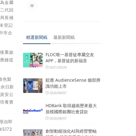
要為金屬
及二代回
張局長補
的未登記
中市企
精選新聞稿
最新新聞稿
疫後重啟
FLOC唯一基督徒專屬交友
供應鏈提
APP，基督徒的新福音
2021/03/29
綠色製
鎧應 AudienceSense 臉部辨
識功能上市
心佘日新
2026/08/07
的資安公
，培養實
HDBank 取得越南歷來最大
規模國際銀團社會貸款
2026/08/07
期限自即
172
創智動能強化AI與經營雙軸