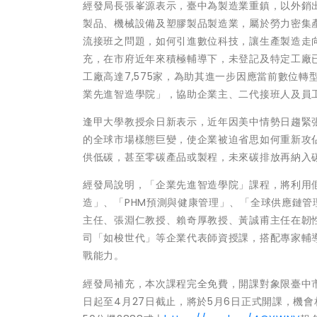
經發局長張峯源表示，臺中為製造業重鎮，以外銷
製品、機械設備及塑膠製品製造業，屬於勞力密集
流接班之問題，如何引進數位科技，讓生產製造走
充，在市府近年來積極輔導下，未登記及特定工廠已
工廠高達7,575家，為助其進一步因應當前數位
業先進智造學院」，協助企業主、二代接班人及員
逢甲大學教授佘日新表示，近年因美中情勢日趨緊
的全球市場樣態巨變，使企業被迫省思如何重新攻
供低碳，甚至零碳產品或製程，未來碳排放再納入
經發局說明，「企業先進智造學院」課程，將利用假
造」、「PHM預測與健康管理」、「全球供應鏈
主任、張淵仁教授、賴奇厚教授、黃誠甫主任在韌
司「如梭世代」等企業代表師資授課，搭配專家輔
戰能力。
經發局補充，本次課程完全免費，開課對象限臺中市特
日起至4月27日截止，將於5月6日正式開課，機會