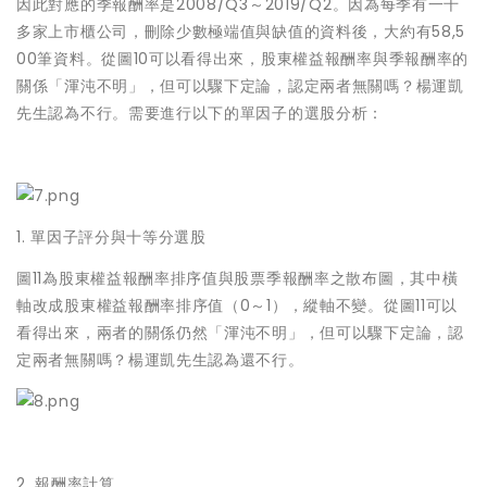
因此對應的季報酬率是2008/Q3～2019/Q2。因為每季有一千
多家上市櫃公司，刪除少數極端值與缺值的資料後，大約有58,5
00筆資料。從圖10可以看得出來，股東權益報酬率與季報酬率的
關係「渾沌不明」，但可以驟下定論，認定兩者無關嗎？楊運凱
先生認為不行。需要進行以下的單因子的選股分析：
1. 單因子評分與十等分選股
圖11為股東權益報酬率排序值與股票季報酬率之散布圖，其中橫
軸改成股東權益報酬率排序值（0～1），縱軸不變。從圖11可以
看得出來，兩者的關係仍然「渾沌不明」，但可以驟下定論，認
定兩者無關嗎？楊運凱先生認為還不行。
2. 報酬率計算