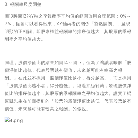
3. 報酬率尺度調整
圖13將圖12的Y軸之季報酬率平均值的範圍改用合理範圍：0%～
7%，從圖可以看得出來，XY軸兩者的關係「豁然開朗」，呈現
明顯的正相關，即股東權益報酬率的排序值越大，其股票的季報
酬率之平均值越大。
同理，股價淨值比的結果如圖14～圖17，但為了讓讀者瞭解「股
價淨值比越低，代表股票越有價值，未來越可能有較高之報
酬。」在此並不採用「股價淨值比越小，得分越高」，而是採用
「股價淨值比越小者，得分越低」。經過抽絲剝繭，發現股價淨
值比的排序值越小，其股票的季報酬率之平均值越大。證實了楊
運凱先生在前面提到的「股票的股價淨值比越低，代表股票越有
價值，未來越可能有較高之報酬」的假說。