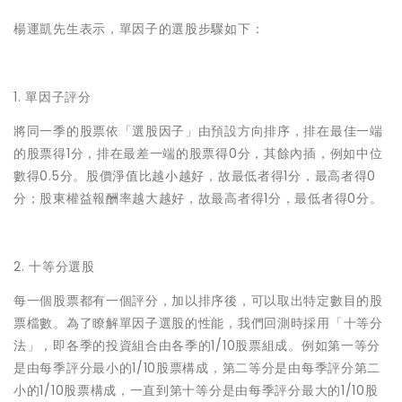
楊運凱先生表示，單因子的選股步驟如下：
1. 單因子評分
將同一季的股票依「選股因子」由預設方向排序，排在最佳一端
的股票得1分，排在最差一端的股票得0分，其餘內插，例如中位
數得0.5分。股價淨值比越小越好，故最低者得1分，最高者得0
分；股東權益報酬率越大越好，故最高者得1分，最低者得0分。
2. 十等分選股
每一個股票都有一個評分，加以排序後，可以取出特定數目的股
票檔數。為了瞭解單因子選股的性能，我們回測時採用「十等分
法」，即各季的投資組合由各季的1/10股票組成。例如第一等分
是由每季評分最小的1/10股票構成，第二等分是由每季評分第二
小的1/10股票構成，一直到第十等分是由每季評分最大的1/10股