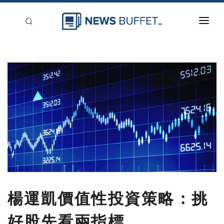
回到首頁
新聞稿分類
登入
刊登
楊運凱價值性投資策略：挑
好股先看兩指標