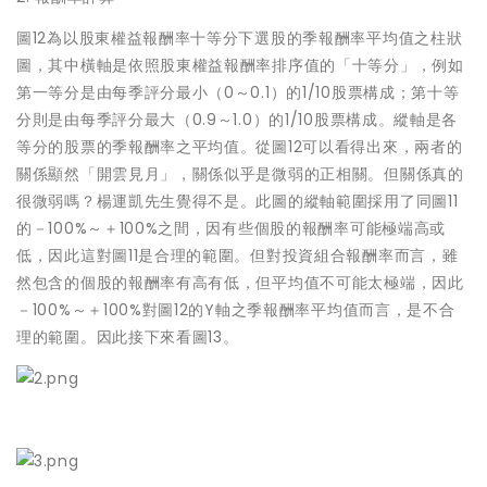
圖12為以股東權益報酬率十等分下選股的季報酬率平均值之柱狀
圖，其中橫軸是依照股東權益報酬率排序值的「十等分」，例如
第一等分是由每季評分最小（0～0.1）的1/10股票構成；第十等
分則是由每季評分最大（0.9～1.0）的1/10股票構成。縱軸是各
等分的股票的季報酬率之平均值。從圖12可以看得出來，兩者的
關係顯然「開雲見月」，關係似乎是微弱的正相關。但關係真的
很微弱嗎？楊運凱先生覺得不是。此圖的縱軸範圍採用了同圖11
的－100%～＋100%之間，因有些個股的報酬率可能極端高或
低，因此這對圖11是合理的範圍。但對投資組合報酬率而言，雖
然包含的個股的報酬率有高有低，但平均值不可能太極端，因此
－100%～＋100%對圖12的Y軸之季報酬率平均值而言，是不合
理的範圍。因此接下來看圖13。