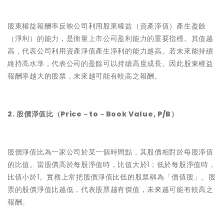
股東權益報酬率反映公司利用股東權益（資產淨值）產生盈餘
（淨利）的能力，是衡量上市公司盈利能力的重要指標。其值越
高，代表公司利用資產淨值產生淨利的能力越高。若未來能持續
維持高水準，代表公司的盈餘可以持續高度成長。因此股東權益
報酬率越大的股票，未來越可能有較高之報酬。
2. 股價淨值比（Price－to－Book Value, P/B）
股價淨值比為一家公司於某一個時間點，其股價相對於每股淨值
的比值。當股價高於每股淨值時，比值大於1；低於每股淨值時，
比值小於1。實務上常把股價淨值比低的股票稱為「價值股」。股
票的股價淨值比越低，代表股票越有價值，未來越可能有較高之
報酬。