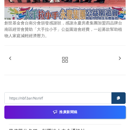
創世基金會台南分會頒發感謝狀，感謝永慶房產集團加盟四品牌台
南區經管會贊助「大手拉小手」公益園遊會經費，一起募款幫助植
物人家庭減輕經濟壓力。
推廣新聞稿