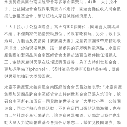
永慶房產集團台南區經管會等多家企業贊助，4/15「大手拉小
手」公益園遊會全程採取義賣方式進行，園遊會攤位收入將全數
捐助創世基金會，幫助植物人家庭減輕經濟壓力。
「大手拉小手公益園遊會」當天有100個攤位，園遊會人潮絡繹
不絕，不僅商家們熱情贊助攤位，民眾有吃有玩，另外，歌手張
秀卿、方順吉及麥當勞【麥麥樂天團】兒童表演團隊帶來精彩歌
舞演出，炒熱現場氣氛，讓一起參與的群眾嗨到最高點，永慶房
產集團加盟四品牌台南區經管會出動超過百位夥伴擔任活動志
工，協助家屬與民眾在現場認購園遊券，為了支持創世基金會，
更加碼準備了iphone14、55吋液晶電視等10樣精美好禮，讓參
與民眾能抽到大獎帶回家。
永慶不動產暨永義房屋台南區經管會會長呂啟綸表示:「永慶房產
集團加盟四品牌台南區經管會支持創世基金會已邁入第10年，號
召台南區所有加盟店一同贊助創世基金會「大手拉小手」公益園
遊會，同仁們熱心宣傳活動，不但在店門口張貼活動海報，也在
自己的社群分享活動消息，讓更多民眾知道。活動當日我們也出
動大量人力協助創世基金會擔任活動志工，幫忙兌換園遊券、動