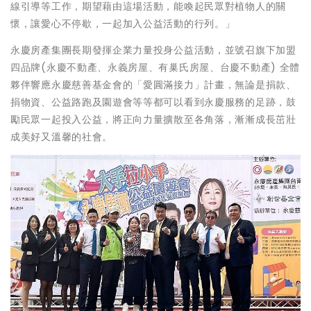
線引導等工作，期望藉由這場活動，能喚起民眾對植物人的關
懷，讓愛心不停歇，一起加入公益活動的行列。」
永慶房產集團長期發揮企業力量投身公益活動，並號召旗下加盟
四品牌(永慶不動產、永義房屋、有巢氏房屋、台慶不動產) 全體
夥伴響應永慶慈善基金會的「愛圓滿接力」計畫，無論是捐款、
捐物資、公益路跑及園遊會等等都可以看到永慶服務的足跡，鼓
勵民眾一起投入公益，將正向力量擴散至各角落，漸漸成長茁壯
成美好又溫馨的社會。