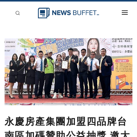
回到首頁
新聞稿分類
登入
刊登
永慶房產集團加盟四品牌台
南區加碼贊助公益抽獎 邀大