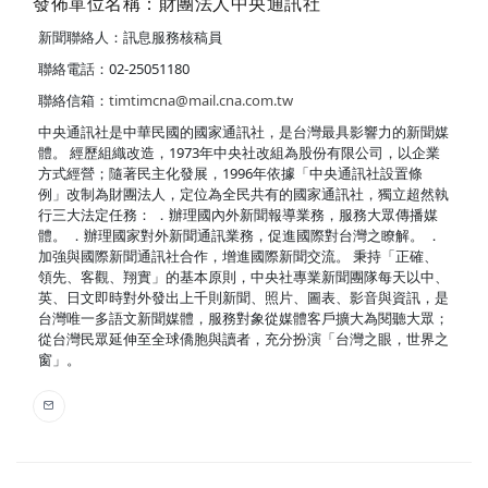
發佈單位名稱：財團法人中央通訊社
新聞聯絡人：訊息服務核稿員
聯絡電話：02-25051180
聯絡信箱：
timtimcna@mail.cna.com.tw
中央通訊社是中華民國的國家通訊社，是台灣最具影響力的新聞媒
體。 經歷組織改造，1973年中央社改組為股份有限公司，以企業
方式經營；隨著民主化發展，1996年依據「中央通訊社設置條
例」改制為財團法人，定位為全民共有的國家通訊社，獨立超然執
行三大法定任務： ．辦理國內外新聞報導業務，服務大眾傳播媒
體。 ．辦理國家對外新聞通訊業務，促進國際對台灣之瞭解。 ．
加強與國際新聞通訊社合作，增進國際新聞交流。 秉持「正確、
領先、客觀、翔實」的基本原則，中央社專業新聞團隊每天以中、
英、日文即時對外發出上千則新聞、照片、圖表、影音與資訊，是
台灣唯一多語文新聞媒體，服務對象從媒體客戶擴大為閱聽大眾；
從台灣民眾延伸至全球僑胞與讀者，充分扮演「台灣之眼，世界之
窗」。