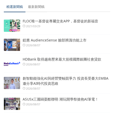
精選新聞稿
最新新聞稿
FLOC唯一基督徒專屬交友APP，基督徒的新福音
2021/03/29
鎧應 AudienceSense 臉部辨識功能上市
2026/08/07
HDBank 取得越南歷來最大規模國際銀團社會貸款
2026/08/07
創智動能強化AI與經營雙軸競爭力 投資長受臺大EMBA
邀分享AI時代投資思維
2026/08/07
ASUSx三麗鷗耍酷聯萌 潮玩開學祭搶抱AI筆電！
2026/08/07