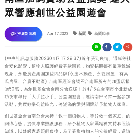
眾響應創世公益園遊會
Apr 17,2023
新聞
新聞時事
推廣新聞稿
(中央社訊息服務20230417 17:28:37)近年受到疫情、通膨等社
會變化影響，植物人照護經費募款困難，物資捐贈都有嚴重銳減
現象，永慶房產集團加盟四品牌(永慶不動產、永義房屋、有巢
氏房屋、台慶不動產) 台南區經管會號召台南區所有的加盟店捐
贈50萬，為創世基金會台南分會送暖！於4/15在台南市小北新成
功夜市舉行「大手拉小手」公益園遊會，邀請南部民眾一起參加
活動，共度歡樂公益時光，將滿滿的愛與關懷給予植物人家庭。
創世基金會台南分會秉持「救一個植物人，等於救一個家庭」的
關懷心態，提供專業照護服務，給予植物人家屬精神支持和照護
知識，以舒緩家庭照顧負擔，為了募集植物人的安養經費，邀請