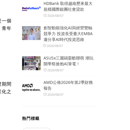
HDBank 取得越南歷來最大
規模國際銀團社會貸款
2026/08/07
是一個
、青年
創智動能強化AI與經營雙軸
競爭力 投資長受臺大EMBA
邀分享AI時代投資思維
2026/08/07
ASUSx三麗鷗耍酷聯萌 潮玩
開學祭搶抱AI筆電！
2026/08/07
AMD公佈2026年第2季財務
覽期間
報告
業化之
2026/08/07
熱門標籤