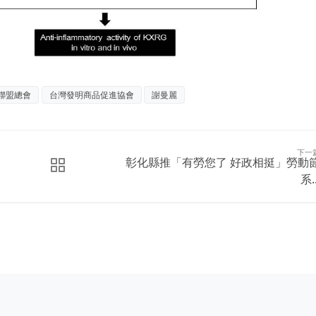
聯盟總會
台灣發明商品促進協會
謝曼麗
下一
彰化縣推「有勞您了 好政相挺」勞動
系..