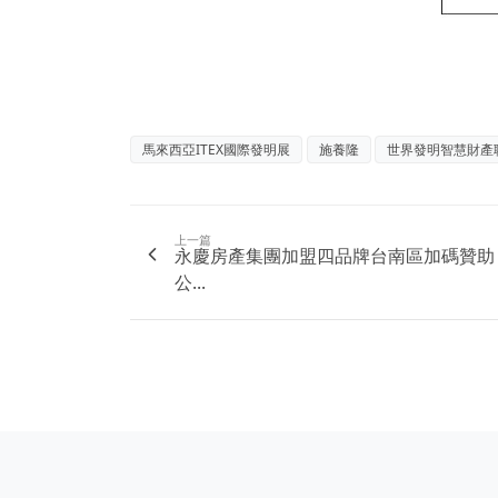
馬來西亞ITEX國際發明展
施養隆
世界發明智慧財產
上一篇
永慶房產集團加盟四品牌台南區加碼贊助
公...