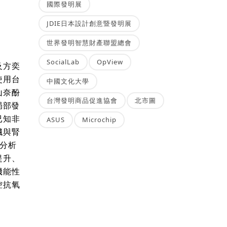
國際發明展
JDIE日本設計創意暨發明展
世界發明智慧財產聯盟總會
SocialLab
OpView
及方奕
使用台
中國文化大學
山奈酚
台灣發明商品促進協會
北市圖
局部發
已知非
ASUS
Microchip
臟與腎
分析
提升、
機能性
控抗氧
。