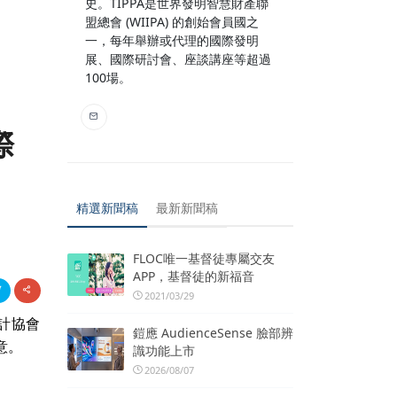
史。TIPPA是世界發明智慧財產聯
盟總會 (WIIPA) 的創始會員國之
一，每年舉辦或代理的國際發明
展、國際研討會、座談講座等超過
100場。
際
精選新聞稿
最新新聞稿
FLOC唯一基督徒專屬交友
APP，基督徒的新福音
2021/03/29
計協會
鎧應 AudienceSense 臉部辨
意。
識功能上市
2026/08/07