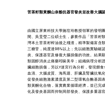
苦茶籽類黃酮山奈酚抗器官發炎並改善大腦
由國立屏東科技大學施玟玲教授領軍的發明
閔、吳旻瑩二位碩士生，參賽作品「苦茶籽
灣本土苦茶籽榨油後之殘渣，精準製備富含
三糖苷，純度達98%以上；先以細胞實驗確
炎、保護器官及修復大腦損傷的功效。結果
類固醇消炎止痛藥吲哚美辛；組織病理分析
臟細胞損傷，另以Y迷宮行為分析，發現餵
血清、大腦皮質、海馬迴、肝臟及腎臟抗氧
促發炎細胞激素濃度及第二型環氧合酶基因
類黃酮化合物，落實農業循環經濟，並已完
化及發炎基因而抑制局部發炎、保護多重器