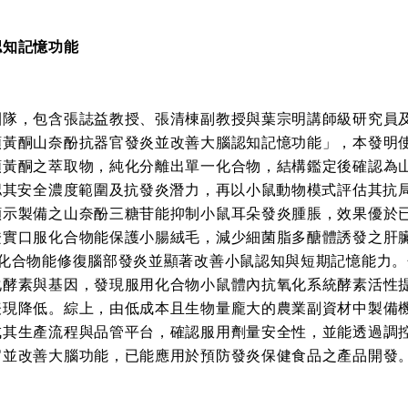
認知記憶功能
團隊，包含張誌益教授、張清棟副教授與葉宗明講師級研究員
類黃酮山奈酚抗器官發炎並改善大腦認知記憶功能」，本發明
類黃酮之萃取物，純化分離出單一化合物，結構鑑定後確認為
認其安全濃度範圍及抗發炎潛力，再以小鼠動物模式評估其抗
顯示製備之山奈酚三糖苷能抑制小鼠耳朵發炎腫脹，效果優於
證實口服化合物能保護小腸絨毛，減少細菌脂多醣體誘發之肝
食化合物能修復腦部發炎並顯著改善小鼠認知與短期記憶能力。
化酵素與基因，發現服用化合物小鼠體內抗氧化系統酵素活性
表現降低。綜上，由低成本且生物量龐大的農業副資材中製備
成其生產流程與品管平台，確認服用劑量安全性，並能透過調
官並改善大腦功能，已能應用於預防發炎保健食品之產品開發