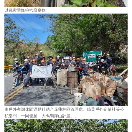
以繩索垂降撿拾廢棄物
由戶外亦溯休閒運動社結合花蓮林區管理處、綠葉戶外企業社等公
私部門，一同發起「大禹嶺淨山計畫」。