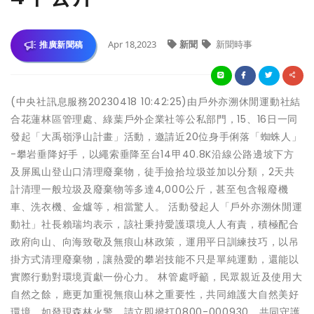
Apr 18,2023
新聞
新聞時事
推廣新聞稿
(中央社訊息服務20230418 10:42:25)由戶外亦溯休閒運動社結
合花蓮林區管理處、綠葉戶外企業社等公私部門，15、16日一同
發起「大禹嶺淨山計畫」活動，邀請近20位身手俐落「蜘蛛人」
-攀岩垂降好手，以繩索垂降至台14甲40.8K沿線公路邊坡下方
及屏風山登山口清理廢棄物，徒手撿拾垃圾並加以分類，2天共
計清理一般垃圾及廢棄物等多達4,000公斤，甚至包含報廢機
車、洗衣機、金爐等，相當驚人。 活動發起人「戶外亦溯休閒運
動社」社長賴瑞均表示，該社秉持愛護環境人人有責，積極配合
政府向山、向海致敬及無痕山林政策，運用平日訓練技巧，以吊
掛方式清理廢棄物，讓熱愛的攀岩技能不只是單純運動，還能以
實際行動對環境貢獻一份心力。 林管處呼籲，民眾親近及使用大
自然之餘，應更加重視無痕山林之重要性，共同維護大自然美好
環境。如發現森林火警，請立即撥打0800-000930，共同守護