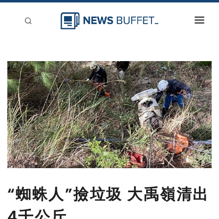
回到首頁
新聞稿分類
登入
刊登
“蜘蛛人”撿垃圾 大禹嶺清出
4千公斤