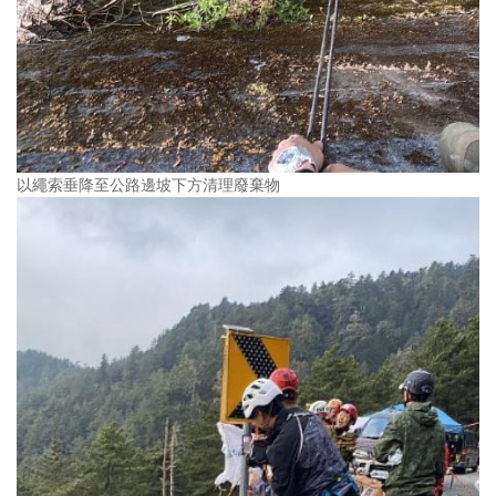
以繩索垂降至公路邊坡下方清理廢棄物