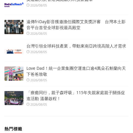
2026/08/05
遠傳friDay影音獲邀擔任國際艾美獎評審 台灣本土影
音平台首登全球影視最高殿堂
2026/08/05
台灣引領全球科技產業，帶動東南亞跨境高階人才需求
2026/08/05
Love Dad！統一企業集團空運進口逾4萬朵石斛蘭向天
下爸爸致敬
2026/08/05
「療癒同行，親子森呼吸」115年失親家庭親子關係促
進活動 溫馨啟程！
2026/08/05
熱門標籤