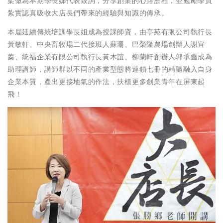
柔做為本期學長姊代表致詞，分享創業的心路歷程，並勉勵學員
紮實認真吸收大店長們帶來的經驗與知識的傳承。
本屆延續傳統培訓學長姐成為授課師資，由亭苑有限公司執行長
黃敏軒、中央畜牧場二代接班人蘇珊、巴榮隆農場創辦人謝宜
蓁、統福企業有限公司執行長黃木誼、柳蘭軒創辦人郭承鑫成為
助理講師，講師群以不同的產業型態將連鎖七冊的精隨融入自身
企業本質，產出更接地氣的作法，扶植更多創業青年在屏東起
飛！