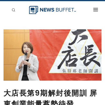
回到首頁
新聞稿分類
登入
刊登
大店長第9期解封後開訓 屏
東創業能量蓄勢待發