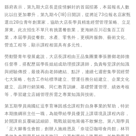
縣府表示，第九期大店長是疫情解封的首屆招募，本屆報名人數
比以往更加攀升，第九期今(18)日開訓，從將近73位報名店家甄
選出28位青年創業家，協助大店長學員精進經營管理策略、立足
屏東。此次招生不單只有挑選餐飲業，更海納百川召集百工百
業，本屆學員從餐飲、水產、零售外，更橫跨服飾、藝術文化、
營造工程等，顯示課程相當具有多元性。
勞動暨青年發展處說，大店長課程由王品集團董事張勝鄉老師擔
任督導，搭配歷屆學長姐組成助理授課講師，負責每堂課的知識
與經驗傳授，最後再由老師總結、點評，連續七週密集學習經營
七大策略，包含工作站標準建立、營運任務分組建立、企業文化
建立、品牌行銷策略、同仁教育訓練、基礎營運管理、績效考核
等，學習建立店鋪管理所需之專業知識與技術。
第五期學員南國紅逗李育琳因感念課程對自身事業的幫助，特於
本期擔綱班主任一職，為能帶給學員優質上課環境及課程內容，
於開課前反覆確認細節、戰戰兢兢地籌備不敢懈怠。第八期學員
「足大腳養生會館」創辦人施維恩及「奈堤亞咖啡食尚館」林羽