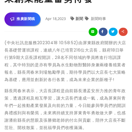
Apr 18,2023
新聞
新聞時事
推廣新聞稿
(中央社訊息服務20230418 10:58:52)由屏東縣政府開辦的大店
長基礎營運班課程，連續八年已培育216位大店長，縣府18日舉
行第9期大店長課程開訓，28名不同領域的學員將進行培訓課
程，其中特別的是亦有學員為水生動物獸醫師身兼兩棲養殖業者
報名，縣長周春米到場勉勵學員，期待學員們以大店長七大策略
為基礎，應用並創新於各行各業，成為未來企業的新種子!
縣長周春米表示，大店長課程是由前縣長潘孟安所力推的青年政
策，透過課程及相互學習，讓大店長們連成一氣，成為屏東與青
年們一起推動產業發展及向前的力量，今日能參與學員們的開訓
典禮感到與有榮焉，未來將持續支持屏東青年勇敢做大夢，也感
謝潘前縣長的慧眼及張勝鄉老師的付出與貢獻，陪伴大店長不斷
茁壯、開枝散葉，並祝福學員們收穫滿滿。