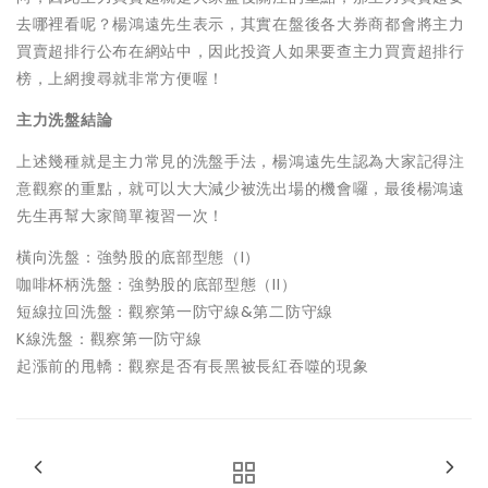
去哪裡看呢？楊鴻遠先生表示，其實在盤後各大券商都會將主力
買賣超排行公布在網站中，因此投資人如果要查主力買賣超排行
榜，上網搜尋就非常方便喔！
主力洗盤結論
上述幾種就是主力常見的洗盤手法，楊鴻遠先生認為大家記得注
意觀察的重點，就可以大大減少被洗出場的機會囉，最後楊鴻遠
先生再幫大家簡單複習一次！
橫向洗盤：強勢股的底部型態（I）
咖啡杯柄洗盤：強勢股的底部型態（II）
短線拉回洗盤：觀察第一防守線&第二防守線
K線洗盤：觀察第一防守線
起漲前的甩轎：觀察是否有長黑被長紅吞噬的現象