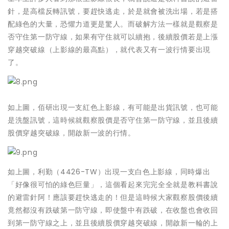
針，是高檔反轉訊號，要趕快逃走，於是就會被洗出場，若是搭
配綠色的大量，恐懼力道更是驚人。而破解方法一樣就是觀察是
否守住第一防守線，如果有守住就可以續抱，後續股價若是上漲
穿越突破線（上影線的最高點），就代表又有一波行情要出現
了。
如上圖，佰研出現一支紅色上影線，有可能是出貨訊號，也可能
是洗盤訊號，這時候就觀察股價是否守住第一防守線，並且後續
股價穿越突破線，開啟新一波的行情。
如上圖，利勤（4426-TW）出現一支白色上影線，同時爆出
「好像很可怕的綠色巨量」，這個看起來完完全全就是教科書說
的避雷針阿！應該要趕快逃走的！但是這時候大家觀察股價後續
竟然都沒有跌破第一防守線，即使盤中有跌破，在收盤也會收回
到第一防守線之上，並且後續股價穿越突破線，開啟新一輪的上