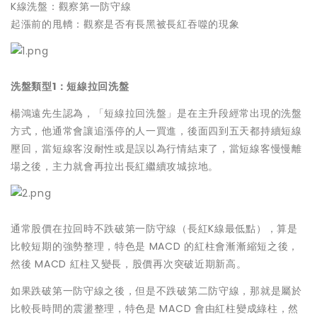
K線洗盤：觀察第一防守線
起漲前的甩轎：觀察是否有長黑被長紅吞噬的現象
洗盤類型1：短線拉回洗盤
楊鴻遠先生認為，「短線拉回洗盤」是在主升段經常出現的洗盤
方式，他通常會讓追漲停的人一買進，後面四到五天都持續短線
壓回，當短線客沒耐性或是誤以為行情結束了，當短線客慢慢離
場之後，主力就會再拉出長紅繼續攻城掠地。
通常股價在拉回時不跌破第一防守線（長紅K線最低點），算是
比較短期的強勢整理，特色是 MACD 的紅柱會漸漸縮短之後，
然後 MACD 紅柱又變長，股價再次突破近期新高。
如果跌破第一防守線之後，但是不跌破第二防守線，那就是屬於
比較長時間的震盪整理，特色是 MACD 會由紅柱變成綠柱，然