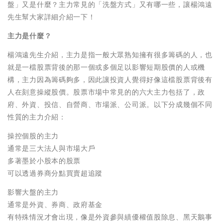
盤」又是什麼？主力常見的「洗盤方式」又有哪一些，讓楊鴻遠
先生幫大家詳細介紹一下！
主力是什麼？
楊鴻遠先生介紹，主力是指一般大眾熟知擁有很多籌碼的人，也
就是一檔股票背後的那一個或多個足以影響短期股價的人或機
構，主力因為籌碼夠多，因此讓投資人覺得好像這檔股票背後有
人在刻意操縱股價。股票市場中常見的的六大主力包括了，政
府、外資、投信、自營商、市場派、公司派。以下分成幾個不同
性質的主力介紹：
操控個股的主力
通常是三大法人與市場大戶
多著墨於小股本的股票
可以透過券商分點買賣超追蹤
影響大盤的主力
通常是外資、券商、政府基金
有特殊情況才會出現，像是外資參與績優權值股除息、黑天鵝事