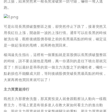
的上揚，結果突然來一根長黑灌破第一防守線，嚇得一堆人逃
跑。
可是出現長黑摜破盤整區之後，卻突然停止下跌了，接著突然又
用長紅往上漲，開啟新一波的上漲行情。通常可以在長黑的時候
被洗出場，觀察後續股價吞噬之前的長黑最高點的時候，確定這
是一個起漲前的甩轎，就再將他買回來。
楊鴻遠先生指出，這裡有一個重點就是當股價以長黑摜破盤整區
的時候，請不要去賭他是甩轎，萬一你遇到的是往下噴出那就完
蛋了！所以最好是乖乖的當一個主力洗盤之下的犧牲者，犧牲一
點虧損也不能釀成大賠，等到後續股價突破長黑最高點的時候，
大家再將他買回來就可以了！
主力買賣超排行
既然主力那麼會洗盤，那其實投資人就會跟觀察法人動向一樣觀
察主力，市場上更是有很多達人在教大家如何看主力的進出動
向，因此主力買賣超就是大家盤後關注的重點，那主力買賣超要