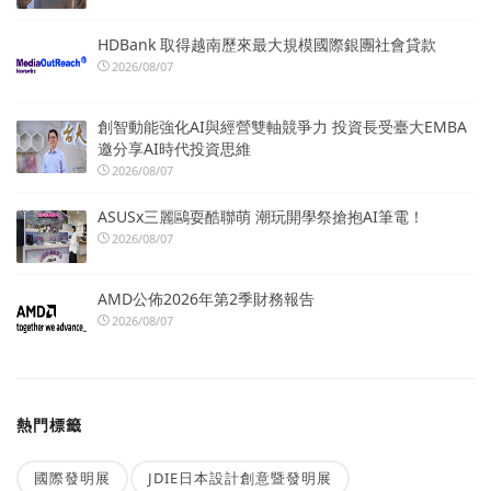
HDBank 取得越南歷來最大規模國際銀團社會貸款
2026/08/07
創智動能強化AI與經營雙軸競爭力 投資長受臺大EMBA
邀分享AI時代投資思維
2026/08/07
ASUSx三麗鷗耍酷聯萌 潮玩開學祭搶抱AI筆電！
2026/08/07
AMD公佈2026年第2季財務報告
2026/08/07
熱門標籤
國際發明展
JDIE日本設計創意暨發明展