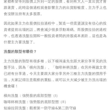
家都希望等到股價上升到一定的股價，看到有大人一直出貨才會
跟著賣，此時這個過程就會影響主力的出貨順暢度，主力手上也
會沒辦法持有太多股票。
因此如果主力在股價拉抬過程中，製造一些震盪讓沒有信心的投
資者提前出場的話，將會減少很多浮動籌碼。而股價拉抬的過程
中，也透過洗盤拉開和一般投資者間的持股成本差距，這也是為
什麼主力要洗盤了。
洗盤的類型有哪些？
主力洗盤的類型有很多種，以下楊鴻遠先生跟大家分享常見的洗
盤手法，因為「橫向洗盤」、「咖啡杯柄洗盤」在另外兩篇文章
已經有分享過，今天主要跟大家分享另外三種主力洗盤的慣用手
法，大家記得注意觀察的重點，就可以大大減少被主力洗出場的
機會囉！
橫向洗盤：強勢股的底部型態（I）
咖啡杯柄洗盤：強勢股的底部型態（II）
短線拉回洗盤：觀察第一防守線&第二防守線