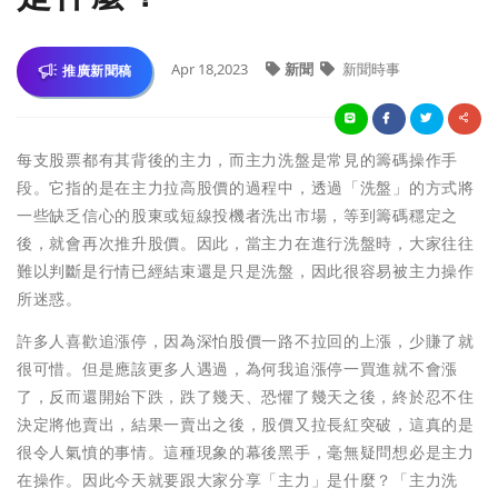
Apr 18,2023
新聞
新聞時事
推廣新聞稿
每支股票都有其背後的主力，而主力洗盤是常見的籌碼操作手
段。它指的是在主力拉高股價的過程中，透過「洗盤」的方式將
一些缺乏信心的股東或短線投機者洗出市場，等到籌碼穩定之
後，就會再次推升股價。因此，當主力在進行洗盤時，大家往往
難以判斷是行情已經結束還是只是洗盤，因此很容易被主力操作
所迷惑。
許多人喜歡追漲停，因為深怕股價一路不拉回的上漲，少賺了就
很可惜。但是應該更多人遇過，為何我追漲停一買進就不會漲
了，反而還開始下跌，跌了幾天、恐懼了幾天之後，終於忍不住
決定將他賣出，結果一賣出之後，股價又拉長紅突破，這真的是
很令人氣憤的事情。這種現象的幕後黑手，毫無疑問想必是主力
在操作。因此今天就要跟大家分享「主力」是什麼？「主力洗