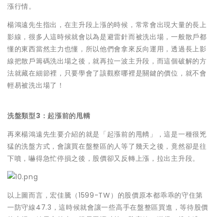
漲行情。
楊鴻遠先生指出，在主升段上漲的時候，常常會出現大量的長上
影線，很多人這時候就會以為是避雷針而被洗出場，一般散戶都
懂的東西當然主力也懂，所以他們會拿來反向運用，透過長上影
線把散戶籌碼洗出場之後，就再拉一波主升段，而這個破解的方
法就藏在細節裡，只要學會了該觀察哪裡是關鍵的價位，就不會
輕易被洗出場了！
洗盤類型3：起漲前的甩轎
再來楊鴻遠先生要介紹的就是「起漲前的甩轎」，這是一種很兇
猛的洗盤方式，會讓買在盤整區的人等了幾天之後，竟然卻是往
下噴，嚇得急忙停損之後，股價卻又反轉上漲，拉出主升段。
以上圖而言，宏佳騰（1599-TW）的股價原本都乖乖的守住第
一防守線47.3，這時候就會讓一些高手在盤整區買進，等待股價