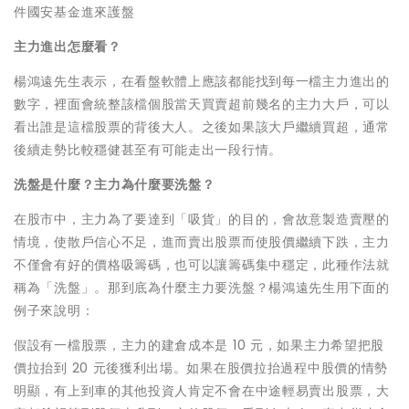
件國安基金進來護盤
主力進出怎麼看？
楊鴻遠先生表示，在看盤軟體上應該都能找到每一檔主力進出的
數字，裡面會統整該檔個股當天買賣超前幾名的主力大戶，可以
看出誰是這檔股票的背後大人。之後如果該大戶繼續買超，通常
後續走勢比較穩健甚至有可能走出一段行情。
洗盤是什麼？主力為什麼要洗盤？
在股市中，主力為了要達到「吸貨」的目的，會故意製造賣壓的
情境，使散戶信心不足，進而賣出股票而使股價繼續下跌，主力
不僅會有好的價格吸籌碼，也可以讓籌碼集中穩定，此種作法就
稱為「洗盤」。那到底為什麼主力要洗盤？楊鴻遠先生用下面的
例子來說明：
假設有一檔股票，主力的建倉成本是 10 元，如果主力希望把股
價拉抬到 20 元後獲利出場。如果在股價拉抬過程中股價的情勢
明顯，有上到車的其他投資人肯定不會在中途輕易賣出股票，大