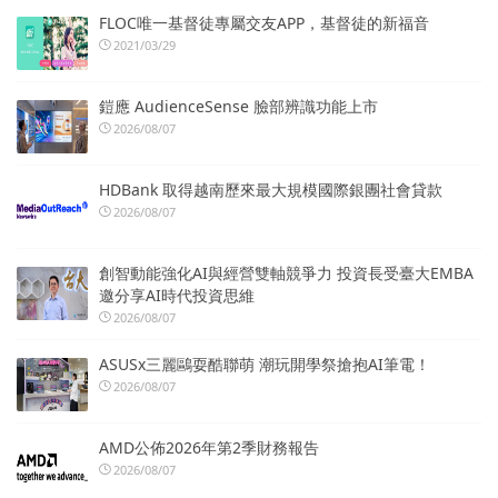
FLOC唯一基督徒專屬交友APP，基督徒的新福音
2021/03/29
鎧應 AudienceSense 臉部辨識功能上市
2026/08/07
HDBank 取得越南歷來最大規模國際銀團社會貸款
2026/08/07
創智動能強化AI與經營雙軸競爭力 投資長受臺大EMBA
邀分享AI時代投資思維
2026/08/07
ASUSx三麗鷗耍酷聯萌 潮玩開學祭搶抱AI筆電！
2026/08/07
AMD公佈2026年第2季財務報告
2026/08/07