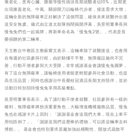
漸老化，患有心臟、腫瘤等慢性病須長期就醫者佔10%，近期更
出現膝蓋老化、中風、關節開刀以輪椅代步者，接送需求大增，
這輛全新的無障礙車正好解決了這個問題，確保未來就醫外出接
送安全無虞。儀式由立達太鼓隊熱鬧揭開序幕，吳景明董事長與
慢兔兔們也一起揭牌，將新車命名為「慢兔兔2號」，代表是長
榮捐贈的第二輛車。
天主教台中教區主教蘇耀文表示，這輛車除了就醫接送，也會用
在每週的社區參與行程，由於騎樓不平整、無障礙設施尚不完
善，行動不便者參與大大受限，非常感謝基金會讓慢兔兔圓夢，
有了這台無障礙車，讓輪椅使用者能更輕鬆參與社會活動，也提
高生活品質；同時也感謝台中長榮桂冠酒店長期支持陪伴，並於
活動日特別招待慢兔兔享用高級餐點。
吳景明董事長表示，為了讓行動不便者就醫、社區參與有一樣的
權利，無障礙車將扮演重要角色，大幅增進機構服務品質。慢兔
兔也在感謝卡片上寫到：「謝謝基金會送我們大車，現在上車不
用怕跌倒了」、「謝謝送我們這麼棒的禮物，可以搭這輛車去科
博館」。 基金會也特別要求原廠加強結構剛性、開放式疏散平