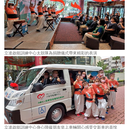
立達啟能訓練中心太鼓隊為捐贈儀式帶來精彩的表演
立達啟能訓練中心身心障礙朋友坐上車輛開心感受交新車的喜悅