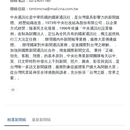
聯絡電話：02-25051180
聯絡信箱：
timtimcna@mail.cna.com.tw
中央通訊社是中華民國的國家通訊社，是台灣最具影響力的新聞媒
體。 經歷組織改造，1973年中央社改組為股份有限公司，以企業
方式經營；隨著民主化發展，1996年依據「中央通訊社設置條
例」改制為財團法人，定位為全民共有的國家通訊社，獨立超然執
行三大法定任務： ．辦理國內外新聞報導業務，服務大眾傳播媒
體。 ．辦理國家對外新聞通訊業務，促進國際對台灣之瞭解。 ．
加強與國際新聞通訊社合作，增進國際新聞交流。 秉持「正確、
領先、客觀、翔實」的基本原則，中央社專業新聞團隊每天以中、
英、日文即時對外發出上千則新聞、照片、圖表、影音與資訊，是
台灣唯一多語文新聞媒體，服務對象從媒體客戶擴大為閱聽大眾；
從台灣民眾延伸至全球僑胞與讀者，充分扮演「台灣之眼，世界之
窗」。
精選新聞稿
最新新聞稿