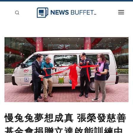
回到首頁
新聞稿分類
登入
刊登
慢兔兔夢想成真 張榮發慈善
基金會捐贈立達啟能訓練中