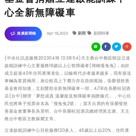
心全新無障礙車
Apr 18,2023
新聞
新聞時事
推廣新聞稿
(中央社訊息服務20230418 13:38:54)天主教台中教區附設立達
啟能訓練中心主要服務18歲以上心智障礙者(簡稱慢兔兔)，由於
成立超過40年住民逐漸老化，以輪椅代步者越來越多，現有接送
車輛為客貨兩用，座位較高上下費力存在跌倒風險，張榮發慈善
基金會得知後，立刻贊助全新無障礙車一部，4/18在長榮桂冠酒
店(台中)辦理「夢想成真 溫馨接送無障礙車捐贈儀式」，中心住
民也將車子投票命名為「慢兔兔2號」；當天出席的有張榮發慈
善基金會董事長吳景明、台中長榮桂冠酒店總經理黃志廣、天主
教台中教區主教蘇耀文等。
立達啟能訓練中心目前服務120多人，45歲以上佔20%，住民逐