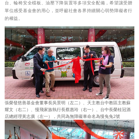
台、輪椅安全檔板、油壓下降裝置等多項安全配備，希望讓受贈
單位感受基金會的用心，並呼籲社會各界持續關心弱勢障礙者行
的權益。
張榮發慈善基金會董事長吳景明（左二）、天主教台中教區主教蘇
耀文（右二）、慢飛家族執行長蔡惠玲（右一）、台中長榮桂冠酒
店總經理黃志廣（左一），共同為無障礙車命名為慢兔兔2號