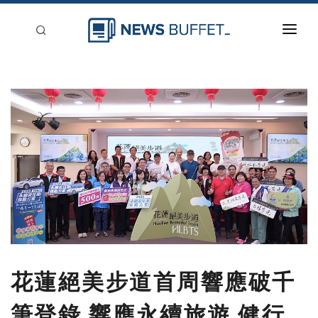
回到首頁
新聞稿分類
登入
刊登
花蓮絕美步道首周響應破千
筆登錄 響應永續旅遊 健行