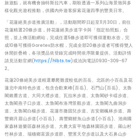
旅遊點，就有機會抽特斯拉汽車，期盼透過一系列山海景致與多
樣化觀光遊程推動，供國內外遊客探索花蓮四季的豐美日常。
「花蓮絕美步道推廣活動」，活動期間即日起至11月30日，前往
花蓮精選20條步道，持花蓮絕美步道字卡與「指定拍照點」合
照，並上傳活動網站，完成任選5條步道即可獲得運動水壺，完
成10條可獲得Goretex防水帽，完成全部20條步道者可獲得雙人
休閒折疊椅，各項獎品依登錄完成時間依序限量提供。活動詳情
請見活動官網(
https://hlbts.tw
)或洽詢電話0930-309-67
2。
花蓮20條絕美步道精選攀爬難度較低的百岳、北區的小百岳及花
蓮北中南特色步道，包含合歡東峰(百岳)、石門山(百岳)、太魯
閣錐麓古道、大同大禮步道、瓦拉米步道、太魯閣砂卡礑步道、
太魯閣燕子口步道、太魯閣布洛灣景觀步道、太魯閣九曲洞步
道、太魯閣白楊步道、花蓮市撒固兒步道、吉安鄉楓林步道、壽
豐鄉月眉山步道(小百岳)、壽豐鄉鯉魚山步道(小百岳)、池南國
家森林遊樂區森林浴步道、大農大富平地森林園區步道、羅山村
竹林步道、瑞穗鄉富源步道群、豐濱天空步道以及大石鼻山步