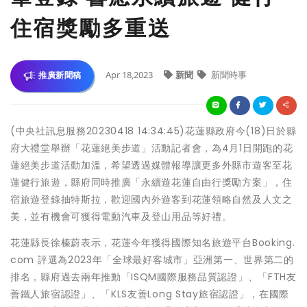
住宿獎勵多重送
Apr 18,2023
新聞
新聞時事
推廣新聞稿
(中央社訊息服務20230418 14:34:45)花蓮縣政府今(18)日於縣
府大禮堂舉辦「花蓮絕美步道」活動記者會，為4月1日開跑的花
蓮絕美步道活動加溫，希望透過媒體報導讓更多外縣市遊客至花
蓮健行旅遊，縣府同時推廣「永續遊花蓮自由行獎勵方案」，住
宿旅遊登錄抽特斯拉，歡迎國內外遊客到花蓮領略自然及人文之
美，並有機會可獲得電動汽車及登山用品等好禮。
花蓮縣長徐榛蔚表示，花蓮今年獲得國際知名旅遊平台Booking.
com 評選為2023年「全球最好客城市」亞洲第一、世界第二的
排名，縣府過去兩年推動「ISQM國際服務品質認證」、「FTH友
善鐵人旅宿認證」、「KLS友善Long Stay旅宿認證」，在國際