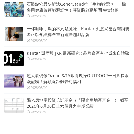
石墨點穴最快解法GenerStand推「生物能電池」一機
多用健康兼顧能源韌性！募資將啟動填問卷抽好禮
2026/08/10
一杯咖啡，喝的不只是風味：Kantar 凱度揭密台灣消費
者正以永續標準重新選擇咖啡品牌
2026/08/10
Kantar 凱度與 JKR 最新研究 : 品牌資產有七成來自體驗
2026/08/10
超人氣偶像Ozone 8/15即將現身OUTDOOR一日店長浪
漫寵粉！解鎖近距離夢幻福利！
2026/08/10
陽光房地產投資信託基金（「陽光房地產基金」） 截至
2026年6月30日止六個月之中期業績
2026/08/10