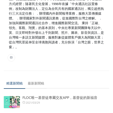
方式經營；隨著民主化發展，1996年依據「中央通訊社設置條
例」改制為財團法人，定位為全民共有的國家通訊社，獨立超然執
行三大法定任務： ．辦理國內外新聞報導業務，服務大眾傳播媒
體。 ．辦理國家對外新聞通訊業務，促進國際對台灣之瞭解。 ．
加強與國際新聞通訊社合作，增進國際新聞交流。 秉持「正確、
領先、客觀、翔實」的基本原則，中央社專業新聞團隊每天以中、
英、日文即時對外發出上千則新聞、照片、圖表、影音與資訊，是
台灣唯一多語文新聞媒體，服務對象從媒體客戶擴大為閱聽大眾；
從台灣民眾延伸至全球僑胞與讀者，充分扮演「台灣之眼，世界之
窗」。
精選新聞稿
最新新聞稿
FLOC唯一基督徒專屬交友APP，基督徒的新福音
2021/03/29