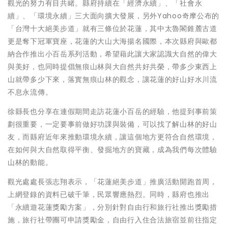
觀光的努力有目共睹。縣府持續在「經濟永續」、「社會永
續」、「環境永續」三大面向擴大發展，另外Yahoo奇摩公布的
「台灣十大絕美步道」就有三條位於花蓮，其中太魯閣錐麓古道
更是奪下冠軍寶座，花蓮的大山大海揚名國際，本次縣府與歐都
納合作推出小百岳系列活動，希望藉此讓大家認識大自然的偉大
與美好，也同時提倡無痕山林與大自然共好共榮，帶多少東西上
山就帶多少下來，落實無痕山林的觀念，讓花蓮的好山好水川流
不息永流傳。
徐縣長也分享在連假期間走訪花蓮小百岳的經驗，他提到事前策
劃很重要，一定要事前做好功課與裝備，可以找了解山林的好山
友，而縣府近年來推動環境永續，讓這個地方更符合自然環境，
在如何與大自然取得平衡、發掘地方的寶藏，成為我們每次體驗
山林的動能。
觀光處處長張志翔表示，「花蓮絕美步道」推廣活動開跑首周，
上網登錄的資料已破千筆，民眾響應熱烈。同時，縣府也推出
「永續遊花蓮獎勵方案」，分別針對自由行和旅行社推出獎勵措
施，旅行社帶團可申請獎勵金，自由行入住合法旅宿並前往指定