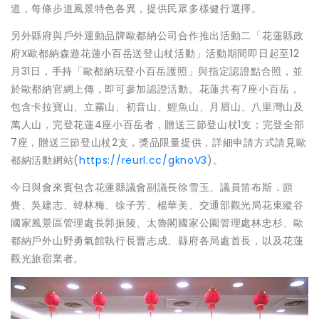
道，每條步道風景特色各異，提供民眾多樣健行選擇。
另外縣府與戶外運動品牌歐都納公司合作推出活動二「花蓮縣政
府X歐都納森遊花蓮小百岳送登山杖活動」活動期間即日起至12
月31日，手持「歐都納玩登小百岳護照」與指定認證點合照，並
於歐都納官網上傳，即可參加認證活動。花蓮共有7座小百岳，
包含卡拉寶山、立霧山、初音山、鯉魚山、月眉山、八里灣山及
萬人山，完登花蓮4座小百岳者，贈送三節登山杖1支；完登全部
7座，贈送三節登山杖2支，獎品限量提供，詳細申請方式請見歐
都納活動網站(
https://reurl.cc/gknoV3
)。
今日與會來賓包含花蓮縣議會副議長徐雪玉、議員笛布斯．顗
賚、吳建志、韓林梅、徐子芳、楊華美、交通部觀光局花東縱谷
國家風景區管理處長郭振陵、太魯閣國家公園管理處林忠杉、歐
都納戶外山野勇氣館執行長曹志成、縣府各局處首長，以及花蓮
觀光旅宿業者。