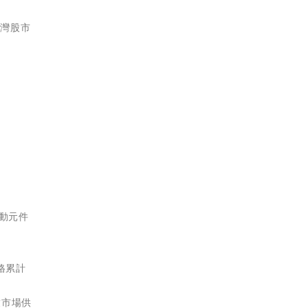
台灣股市
被動元件
價格累計
致市場供