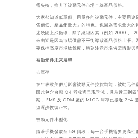
需失衡，推升了被動元件市場全線產品價格。
大家都知道低單價、用量多的被動元件，主要用途
售價低、產品銷量大」的特色。也因為需求量大的
述幾段上漲循環，除了總經因素（例如 2000 、
來由皆是因為市場供需不平衡導致產品價格上漲。
要保持高度市場敏銳度，時刻注意市場供需情形與
被動元件未來展望
去庫存
在年底歐美假期影響被動元件拉貨動能，被動元件廠 2
因此包含台廠 Q4 營收皆呈現季減，且為近三到四季
察， EMS 及 ODM 廠的 MLCC 庫存已接近 2
望逐步恢復正常。
被動元件小型化
隨著手機發展至 5G 階段，每一台手機需要更高