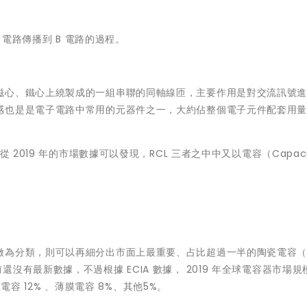
A 電路傳播到 B 電路的過程。
磁心、鐵心上繞製成的一組串聯的同軸線匝，主要作用是對交流訊號
也是是電子電路中常用的元器件之一，大約佔整個電子元件配套用量的
2019 年的市場數據可以發現，RCL 三者之中中又以電容（Capaci
做為分類，則可以再細分出市面上最重要、占比超過一半的陶瓷電容（
有最新數據，不過根據 ECIA 數據， 2019 年全球電容器市場規模
鉭電容 12% 、薄膜電容 8%、其他5%。