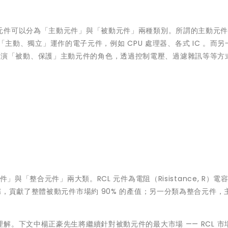
元件可以分為「主動元件」與「被動元件」兩種類別。所謂的主動元件
可以「主動、獨立」運作的電子元件，例如 CPU 處理器、各式 IC 。而另
s）則是扮演「被動、保護」主動元件的角色，透過控制電壓、過濾雜訊等等方
與「整合元件」兩大類。RCL 元件為電阻（Risistance, R）電
 L）之合稱，貢獻了整體被動元件市場約 90% 的產值；另一分類為整合元件
解。下文中楊正豪先生將繼續針對被動元件的最大市場 —— RCL 市