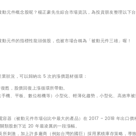
被動元件概念股呢？楊正豪先生綜合市場資訊，為投資朋友整理以下
被動元件的指標性龍頭個股，也被市場合稱為「被動元件三雄」喔！
產業狀況，可以歸納出 5 次的漲價題材循環：
後經濟復甦，股價回復上漲循環所帶動。
品（包含手機、平板、數位相機等）小型化、輕薄化趨勢，小型化、高效率
瓷電容器（被動元件市場佔比中最大的產品）在 2017 – 2018 年出口
關類股創下近 20 年最凌厲的一段漲幅。
求成長所刺激，加上許多廠商（例如台灣的國巨）採用累積庫存策略，導