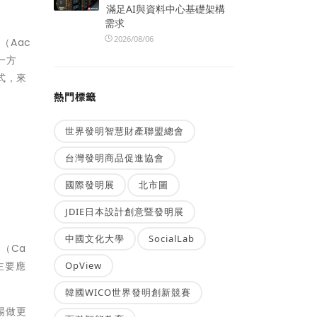
滿足AI與資料中心基礎架構
需求
2026/08/06
（Aac
一方
式，來
熱門標籤
世界發明智慧財產聯盟總會
台灣發明商品促進協會
國際發明展
北市圖
JDIE日本設計創意暨發明展
中國文化大學
SocialLab
容（Ca
OpView
，主要應
韓國WICO世界發明創新競賽
場做更