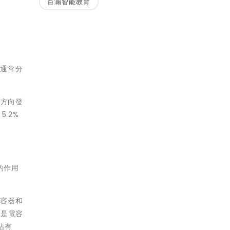
百瀚智能教育
，通常分
的方向發
5.2%
的作用
電容器和
也是電容
佔有