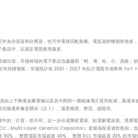
可作為分流器和分壓器，也可作電路匹配負載。電阻器的種類有很多
子產品中，以固定電阻應用最多。
用陸續出現，市場終端的電子產品也越趨朝「輕、薄、短、小、高效」
持續發展，市場預計在 2021 ~ 2027 年貼片電阻市場將有 YoY + 
品，其由上下兩塊金屬電極以及其中間的一層絕緣電介質所組成，最基本
功能還有像是耦合（註 1 ）、溫度補償、整流、儲能等。
層中的「介質」的不同，近一步分成陶瓷電容、鋁電解電容器、薄膜
lti-Layer Ceramic Capacitor）是最為投資者所熟知，
% 、整體電容市場超過 45% 、整體 RCL 市場超過 33% 的市場