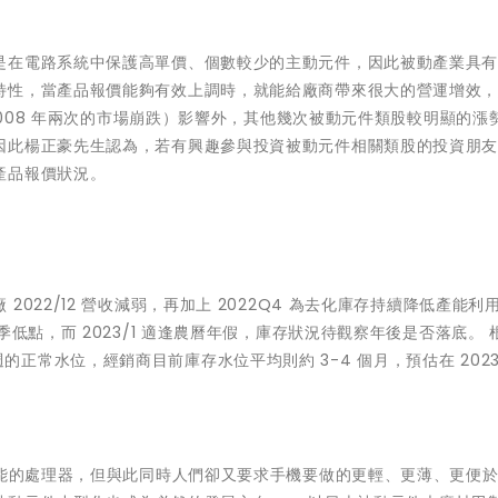
是在電路系統中保護高單價、個數較少的主動元件，因此被動產業具
特性，當產品報價能夠有效上調時，就能給廠商帶來很大的營運增效
 2008 年兩次的市場崩跌）影響外，其他幾次被動元件類股較明顯的漲
因此楊正豪先生認為，若有興趣參與投資被動元件相關類股的投資朋
產品報價狀況。
022/12 營收減弱，再加上 2022Q4 為去化庫存持續降低產能利
低點，而 2023/1 適逢農曆年假，庫存狀況待觀察年後是否落底。 
-4 週的正常水位，經銷商目前庫存水位平均則約 3-4 個月，預估在 2023
性能的處理器，但與此同時人們卻又要求手機要做的更輕、更薄、更便