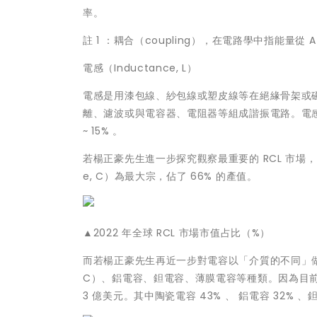
率。
註 1 ：耦合（coupling），在電路學中指能量從 
電感（Inductance, L）
電感是用漆包線、紗包線或塑皮線等在絕緣骨架或
離、濾波或與電容器、電阻器等組成諧振電路。電感
~ 15% 。
若楊正豪先生進一步探究觀察最重要的 RCL 市場，從 
e, C）為最大宗，佔了 66% 的產值。
▲2022 年全球 RCL 市場市值占比（%）
而若楊正豪先生再近一步對電容以「介質的不同」
C）、鋁電容、鉭電容、薄膜電容等種類。因為目前還沒
3 億美元。其中陶瓷電容 43% 、 鋁電容 32% 、