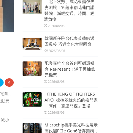
「北上次數」成花東備孕夫
妻困境！宜蘊串聯花蓮門諾
醫院：減輕交通、時間、經
濟負擔
2026/08/06
韓國新任駐台代表黃載皓返
回母校 巧遇文化大學同窗
2026/08/06
配客嘉推全台首創可循環禮
盒 RePresent！滿千再抽萬
元機票
2026/08/06
括電阻、
《THE KING OF FIGHTERS
AFK》操控翠綠火焰的格鬥家
被動元
「阿修．克里門森」登場
2026/08/06
度減少
Microchip攜手美光科技展示
高效能PCIe Gen6儲存架構，