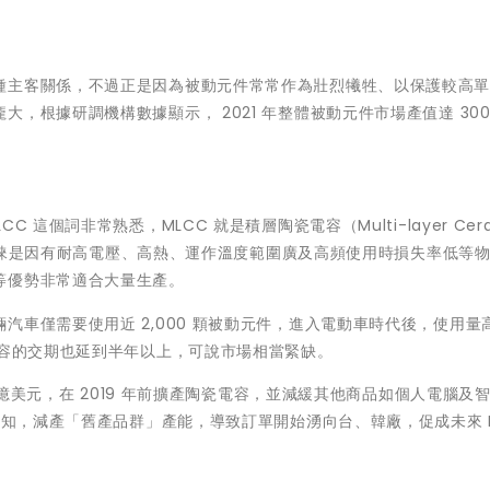
種主客關係，不過正是因為被動元件常常作為壯烈犧牲、以保護較高
，根據研調機構數據顯示， 2021 年整體被動元件市場產值達 300
這個詞非常熟悉，MLCC 就是積層陶瓷電容（Multi-layer Cera
受到青睞是因有耐高電壓、高熱、運作溫度範圍廣及高頻使用時損失率低等
等優勢非常適合大量生產。
汽車僅需要使用近 2,000 顆被動元件，進入電動車時代後，使用量
電容的交期也延到半年以上，可說市場相當緊缺。
0 億美元，在 2019 年前擴產陶瓷電容，並減緩其他商品如個人電腦及
通知，減產「舊產品群」產能，導致訂單開始湧向台、韓廠，促成未來 M