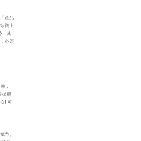
有「產品
，綜觀上
勢，其
友，必須
用率，
根據觀
Q1 可
於攜帶。