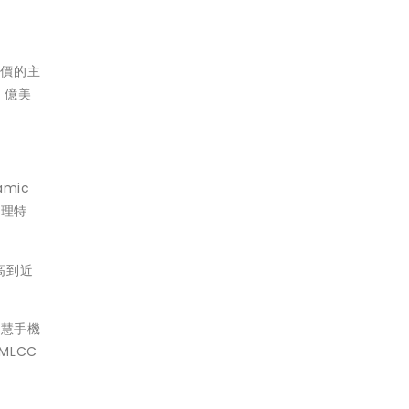
單價的主
 億美
mic
物理特
高到近
智慧手機
LCC