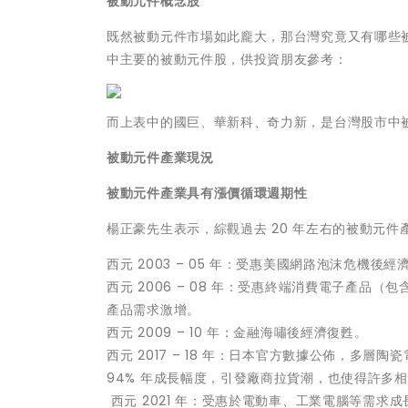
被動元件概念股
既然被動元件市場如此龐大，那台灣究竟又有哪些
中主要的被動元件股，供投資朋友參考：
而上表中的國巨、華新科、奇力新，是台灣股市中
被動元件產業現況
被動元件產業具有漲價循環週期性
楊正豪先生表示，綜觀過去 20 年左右的被動元件
西元 2003 – 05 年：受惠美國網路泡沫危機
西元 2006 – 08 年：受惠終端消費電子產
產品需求激增。
西元 2009 – 10 年：金融海嘯後經濟復甦。
西元 2017 – 18 年：日本官方數據公佈，多層陶
94% 年成長幅度，引發廠商拉貨潮，也使得許多相
西元 2021 年：受惠於電動車、工業電腦等需