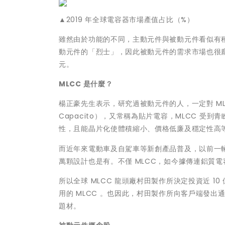
▲2019 年全球電容器市場產值占比（%）
雖然由於功能的不同，主動元件與被動元件看似有
動元件的「烈士」，因此被動元件的需求市場也很龐大
元。
MLCC 是什麼？
楊正豪先生表示，研究過被動元件的人，一定對 MLCC 
Capacito），又常稱為貼片電容，MLCC 
性，且能晶片化使體積縮小、價格低廉及穩定性高
而近年來電動車及自駕車等新創產品普及，以前一輛
萬顆設計也是有。不僅 MLCC，如今據傳連鋁質
所以全球 MLCC 龍頭廠村田製作所決定投資近 1
用的 MLCC 。也因此，村田製作所向客戶端發出
題材。