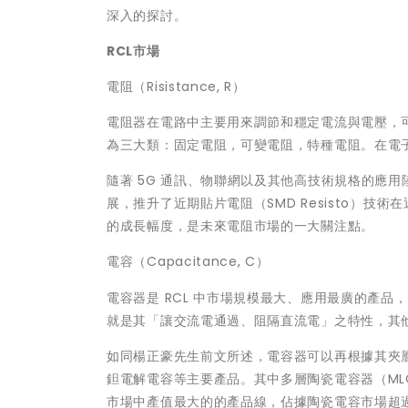
深入的探討。
RCL市場
電阻（Risistance, R）
電阻器在電路中主要用來調節和穩定電流與電壓，
為三大類：固定電阻，可變電阻，特種電阻。在電
隨著 5G 通訊、物聯網以及其他高技術規格的應
展，推升了近期貼片電阻（SMD Resisto）技術在近年
的成長幅度，是未來電阻市場的一大關注點。
電容（Capacitance, C）
電容器是 RCL 中市場規模最大、應用最廣的產
就是其「讓交流電通過、阻隔直流電」之特性，其他
如同楊正豪先生前文所述，電容器可以再根據其夾
鉭電解電容等主要產品。其中多層陶瓷電容器（MLCC，Mu
市場中產值最大的的產品線，佔據陶瓷電容市場超過 90