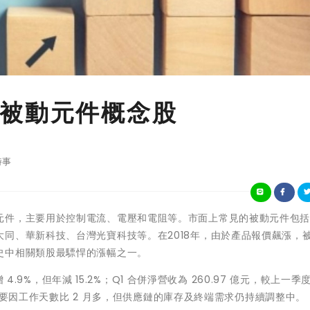
被動元件概念股
時事
元件，主要用於控制電流、電壓和電阻等。市面上常見的被動元件包
同、華新科技、台灣光寶科技等。在2018年，由於產品報價飆漲，
史中相關類股最驃悍的漲幅之一。
 4.9%，但年減 15.2%；Q1 合併淨營收為 260.97 億元，較上一季
上升主要因工作天數比 2 月多，但供應鏈的庫存及終端需求仍持續調整中。