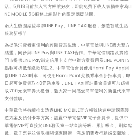
活。5月18日前加入官方帳號好友，即能免費下載人氣插畫家為LI
NE MOBILE 5G服務上線製作的限定應援貼圖。
兩大生態圈結盟串聯LINE Pay、LINE TAXI服務，創造智慧生活
服務新標竿
為提供消費者更便利的跨圈智慧生活，中華電信與LINE擴大雙方
結盟，同步與LINE Pay與LINE TAXI合作。中華電信網路及實體
門市提供LINE Pay綁定信用卡支付申辦方案費用及LINE POINTS
點數可折抵預繳款項註2。中華電信會員使用Hami Pay App開
啟LINE TAXI叫車，可使用Hami Point兌換乘車金折抵車資，即
日起可免費領取40元乘車券，LINE TAXI新註冊會員還可加碼領
取700元乘車券大禮包，邀大家一同感受簡單便利的新世代乘車
支付體驗。
中華電信將持續推出透過LINE MOBILE官方帳號快速申請國際漫
遊方案及預付卡等方案；設置中華電信VIP電子會員卡，提供中
華電信VIP可直接於LINE聊天室一站查詢等級、累計帳金、剩餘點
數、電子票券並領取相關優惠贈禮，滿足消費者行動娛樂體驗，