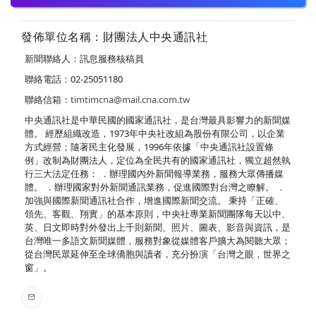
發佈單位名稱：財團法人中央通訊社
新聞聯絡人：訊息服務核稿員
聯絡電話：02-25051180
聯絡信箱：
timtimcna@mail.cna.com.tw
中央通訊社是中華民國的國家通訊社，是台灣最具影響力的新聞媒
體。 經歷組織改造，1973年中央社改組為股份有限公司，以企業
方式經營；隨著民主化發展，1996年依據「中央通訊社設置條
例」改制為財團法人，定位為全民共有的國家通訊社，獨立超然執
行三大法定任務： ．辦理國內外新聞報導業務，服務大眾傳播媒
體。 ．辦理國家對外新聞通訊業務，促進國際對台灣之瞭解。 ．
加強與國際新聞通訊社合作，增進國際新聞交流。 秉持「正確、
領先、客觀、翔實」的基本原則，中央社專業新聞團隊每天以中、
英、日文即時對外發出上千則新聞、照片、圖表、影音與資訊，是
台灣唯一多語文新聞媒體，服務對象從媒體客戶擴大為閱聽大眾；
從台灣民眾延伸至全球僑胞與讀者，充分扮演「台灣之眼，世界之
窗」。