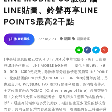
LINE貼圖、鈴聲再享LINE
POINTS最高2千點
Apr 18,2023
新聞
新聞時事
推廣新聞稿
(中央社訊息服務20230418 17:31:45)中華電信今（18）日宣布
與LINE合作推出「LINE MOBILE 5G服務」，提供月繳599、79
9、999、1,399元資費，除贈市話分鐘數優惠另贈送LINE POINT
S、兌換貼圖的LINE代幣及LINE MUSIC FUN Plus鈴聲等好禮，另
也結合LINE Pay與LINE TAXI兩大行動便利服務，為消費者帶來
全方位虛實融合的OMO（Online merge offline）跨圈智慧生
活！文化部長史哲今蒞臨記者會，樂見兩大生態圈的結盟合作，
以5G 通訊為開端創造多元的綜效，期許催生更多優質的影視音
內容，共同促動台灣內容產業蓬勃發展，在國際舞台上持續嶄露