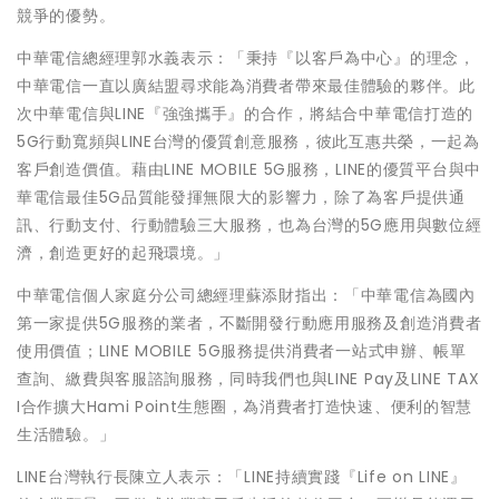
競爭的優勢。
中華電信總經理郭水義表示：「秉持『以客戶為中心』的理念，
中華電信一直以廣結盟尋求能為消費者帶來最佳體驗的夥伴。此
次中華電信與LINE『強強攜手』的合作，將結合中華電信打造的
5G行動寬頻與LINE台灣的優質創意服務，彼此互惠共榮，一起為
客戶創造價值。藉由LINE MOBILE 5G服務，LINE的優質平台與中
華電信最佳5G品質能發揮無限大的影響力，除了為客戶提供通
訊、行動支付、行動體驗三大服務，也為台灣的5G應用與數位經
濟，創造更好的起飛環境。」
中華電信個人家庭分公司總經理蘇添財指出：「中華電信為國內
第一家提供5G服務的業者，不斷開發行動應用服務及創造消費者
使用價值；LINE MOBILE 5G服務提供消費者一站式申辦、帳單
查詢、繳費與客服諮詢服務，同時我們也與LINE Pay及LINE TAX
I合作擴大Hami Point生態圈，為消費者打造快速、便利的智慧
生活體驗。」
LINE台灣執行長陳立人表示：「LINE持續實踐『Life on LINE』