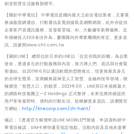
創造智慧生活服務新標竿。
【關於中華電信】 中華電信是國內最大之綜合電信業者，主要業
務涵蓋固網通信、行動通信及寬頻接取及網際網路，此外亦提供
企業客戶資通訊服務，並發展雲端、AI、大數據等新興服務。近
年積極投入ESG各項作為，屢獲國內外專業機構的肯定。更多資
訊，請參閱www.cht.com.tw
【關於LINE】 總部位於日本的LINE以「拉近你我的距離」為企業
使命，透過多元的行動服務與內容，致力將人們、資訊與社會緊
密連結。自2011年6月以通訊軟體的型態推出，現更推展其多元
的全球生態系，並將觸角延伸至人工智慧、金融科技等領域，積
極實現「智慧入口」的願景，2021年3月，LINE與日本規模最大
的網路科技集團之一Z Holdings 正式整併，未來也將持續提供
用戶享有最即時、便利的行動生活。欲瞭解更多資訊，請瀏覽官
方網站：
http://linecorp.com/zh-hant/
備註： 1.透過官方帳號申請LINE MOBILE門號後，申請資料經中
華電信確認，SIM卡將快遞至指定地點。活動內容及其他未盡事