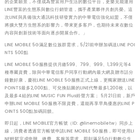
的企業願景，不僅成為豐富用戶生活的數位平台，更樂見能運用
LINE豐富的生態系與數位行銷管道，攜手產業夥伴共創共榮。這
次LINE與具備強大通訊科技研發實力的中華電信強化結盟，不僅
將擴大雙方生態系的影響力，帶來更多客戶，也期待未來在數位
內容與創新技術等面向逐步開展合作。」
LINE MOBILE 5G滿足數位族群需求，5/21前申辦加碼送LINE POI
NTS 500點
LINE MOBILE 5G服務提供月繳599、799、999、1,399元等4
種專屬資費，除與中華電信客戶同享行動網內最大網及贈市話分
鐘數好康，慶祝LINE MOBILE 5G服務正式上線，更獨家贈送LINE
POINTS最多2,000點、可兌換貼圖的LINE代幣最多1,200枚，以
及最多4組的LINE MUSIC FUN Plus鈴聲方案； 5月21日前，新戶
申辦LINE MOBILE 5G服務不限資費，還能再享早鳥優惠的LINE P
OINTS 500點加碼回饋。
即日起，LINE MOBILE官方帳號（ID: @linemobiletw）同步上
線，消費者透過官方帳號申請LINE MOBILE 5G服務，即可使用LI
NE輕鬆完成申辦、繳費、客服等需求，即刻滿足5G行動數位生