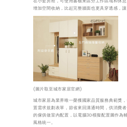
在小套房裡，可使用書櫃來區分工作區域和休息
增加空間收納，比起完整牆面也更具穿透感，讓
(
圖片取至城市家居官網)
城市家居為業界唯一榮獲國家品質服務典範獎，
置需求規劃表單，節省來回溝通時間，供消費者
的傢俱做室內配置，以電腦3D模擬配置圖作為
風格統一。