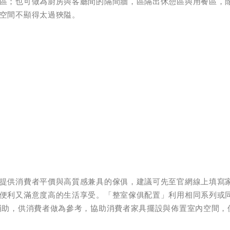
區；也可做為廚房與客廳間的隔間牆，區隔出休憩區與用餐區，
空間不顯得太過狹隘。
提供消費者平價與高質感兼具的傢俱，建議可先至官網線上填寫
便利又滿意度高的生活享受。「整室傢俱配置」利用相同系列或
輔助，供消費者做為參考，協助消費者家具擺設與佈置室內空間，