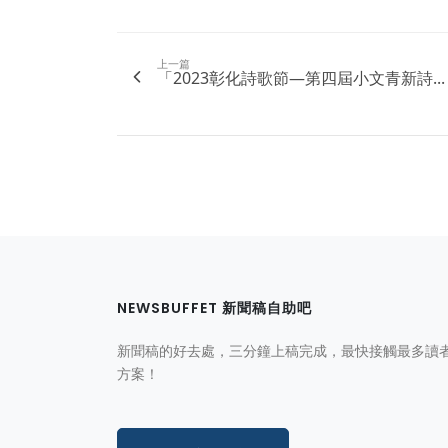
上一篇
「2023彰化詩歌節—第四屆小文青新詩...
NEWSBUFFET 新聞稿自助吧
新聞稿的好去處，三分鐘上稿完成，最快接觸最多讀
方案！