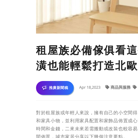
租屋族必備傢俱看這
潢也能輕鬆打造北歐
Apr 18,2023
商品與服務
推廣新聞稿
對於租屋族或年輕人來說，擁有自己的小空間得
和家具小物，並利用家具配置和家飾品佈置成心
時間和金錢，二來未來若需搬動或改裝也較容易
間佈置，城市家居分享以下幾個注意要點。