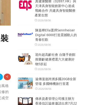
真健康醫療（02697.HK）與
天津具身智能創新中心達成
戰略合作 共建具身智能醫療
產業生態
2026/08/06
陳嘉樺Ella選擇Sennheiser
Digital 6000打造震撼動人的
不裝
青春狂歡
2026/08/06
迎向超高齡社會 台隆手創館
推樂齡健康禮選六大健康好
物5折起
2026/08/06
遠傳漫遊跨洲多國20GB全新
登場 多國轉機旅行首選
的風格
2026/08/06
裝修的
完成空
傳承資產管理公司獲主辦方
香港信託協會邀請出席7月22