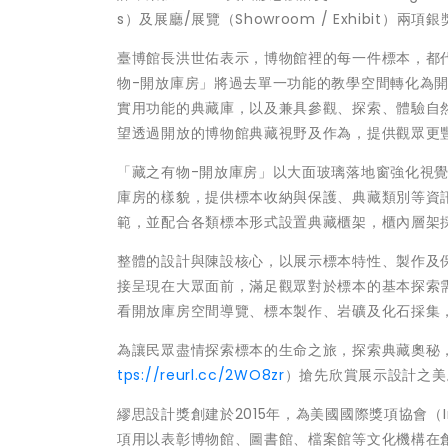
s）及展廳/展覽（Showroom / Exhibit）兩項
臺博館長洪世佑表示，博物館裡的每一件標本，都
物-開放庫房」將過去單一功能的教學空間轉化為
實用功能的典藏庫，以及兼具參觀、探索、體驗自
望透過開放的博物館典藏視野及作為，提供觀眾更
「藏之有物-開放庫房」以大面玻璃落地窗強化視
庫房的樣貌，提供標本收納與保護、典藏類別等資
範，並配合各類標本形式設置典藏櫃架，櫃內層架
整體的設計與陳設核心，以展示標本特性、製作及
接呈現在大眾面前，滿足觀眾對於標本的基本探索
看開放庫房空間導覽、標本製作、岩礦及化石採集
為讓民眾盡情探索標本的生命之旅，探索典藏奧秘
tps://reurl.cc/2WO8zr
）搶先欣賞展示設計之美
繆思設計獎創建於2015年，為美國國際獎項協會（Intern
項用以表彰博物館、圖書館、檔案館等文化機構在