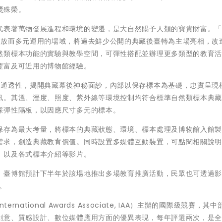
銀獎殊榮。
代表著萬物發展進程和環境的變遷，是大自然賜予人類的寶貴財富。
開放而多元運用的場域，將過去鮮少公開的典藏後臺轉為主場亮相，改
然類標本功能的實驗與教學空間，可彈性搭配並辦理更多類型的教育
豐富及可近用的博物館經驗。
覺通透性，揭開典藏幕後神秘面紗，內部以保存標本為基礎，忠實呈現
訊。其溫、溼度、照度、紫外線等環境控制均符合標準自然類標本典
採彈性隔板，以因應尺寸多元的標本。
保存為最大考量，將標本的典藏狀態、環境、標本處理及博物館入館
需求，創造典藏教育價值。同時設置多媒體互動裝置，可點閱相關說
，以及各式標本介紹等影片。
，臺博館預計下半年於該場地推出多場教育推廣活動，民眾也可透過
。
ational Awards Associate, IAA）主辦的國際級競賽，其
創意、質感設計、數位媒體應用方面的優異表現，每年評選兩次，是