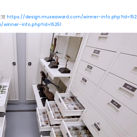
展覽
https://design.museaward.com/winner-info.php?id=15
/winner-info.php?id=15251