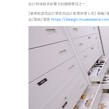
設計領域頗具影響力的國際獎項之一。
[臺博館謬思設計獎室內設計銀獎得獎公告] 展廳/
品/展館/展覽
https://design.museaward.com