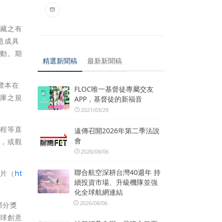
「藏之有
造成具
活動。期
精選新聞稿
最新新聞稿
標本在
FLOC唯一基督徒專屬交友
藏庫之規
APP，基督徒的新福音
2021/03/29
製程等直
遠傳召開2026年第二季法說
會
明，或觀
2026/08/06
聯合航空深耕台灣40週年 持
影片（
ht
續投資市場、升級機隊並強
化全球航網連結
2026/08/06
中部分獎
全球創意