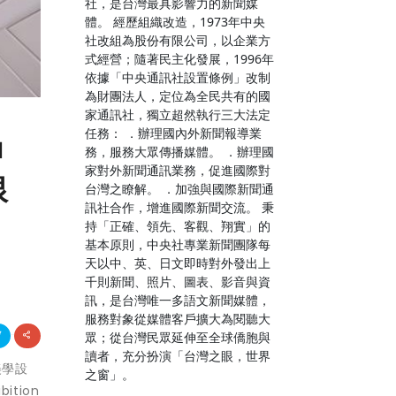
社，是台灣最具影響力的新聞媒
體。 經歷組織改造，1973年中央
社改組為股份有限公司，以企業方
式經營；隨著民主化發展，1996年
依據「中央通訊社設置條例」改制
為財團法人，定位為全民共有的國
家通訊社，獨立超然執行三大法定
任務： ．辦理國內外新聞報導業
」
務，服務大眾傳播媒體。 ．辦理國
家對外新聞通訊業務，促進國際對
銀
台灣之瞭解。 ．加強與國際新聞通
訊社合作，增進國際新聞交流。 秉
持「正確、領先、客觀、翔實」的
基本原則，中央社專業新聞團隊每
天以中、英、日文即時對外發出上
千則新聞、照片、圖表、影音與資
訊，是台灣唯一多語文新聞媒體，
服務對象從媒體客戶擴大為閱聽大
眾；從台灣民眾延伸至全球僑胞與
讀者，充分扮演「台灣之眼，世界
美學設
之窗」。
ition