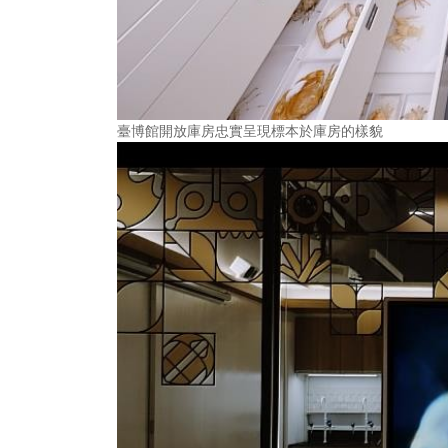
臺博館開放庫房忠實呈現標本於庫房的樣貌