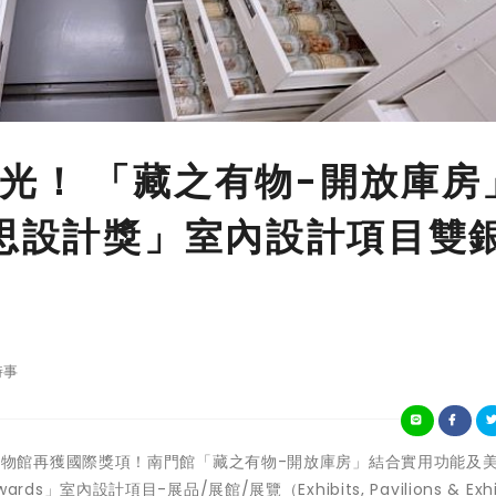
光！ 「藏之有物-開放庫房
謬思設計獎」室內設計項目雙
時事
國立臺灣博物館再獲國際獎項！南門館「藏之有物-開放庫房」結合實用功能及
ds」室內設計項目-展品/展館/展覽（Exhibits, Pavilions & Exhib