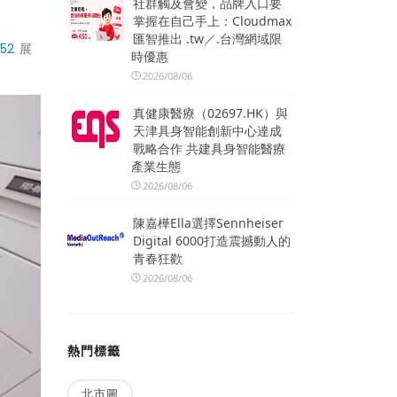
社群觸及會變，品牌入口要
掌握在自己手上：Cloudmax
匯智推出 .tw／.台灣網域限
252
展
時優惠
2026/08/06
真健康醫療（02697.HK）與
天津具身智能創新中心達成
戰略合作 共建具身智能醫療
產業生態
2026/08/06
陳嘉樺Ella選擇Sennheiser
Digital 6000打造震撼動人的
青春狂歡
2026/08/06
熱門標籤
北市圖