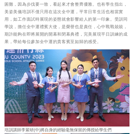
困難，因為步伐要一致，看起來才會整齊優雅。也有學生指出，
美姿美儀培訓不僅只用在這次全中運，平常日常生活也相當實
用，如工作面試時展現的姿態就會影響給人的第一印象。受訓同
學說，擔任全中運禮賓大使，是榮譽也是責任，心中戰戰兢兢，
期許能夠在即將展開的開幕和閉幕典禮，完美展現平日訓練的成
果，帶給每位參加全中運的貴客賓至如歸的感受。
培訓講師李紫研(中)將自身的經驗毫無保留的傳授給學生們