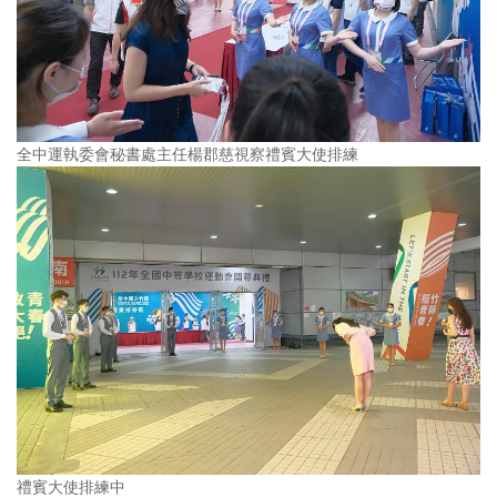
全中運執委會秘書處主任楊郡慈視察禮賓大使排練
禮賓大使排練中