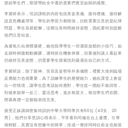
授給學生們，期望帶給全中運的貴賓們賓至如歸的感覺。
李紫研表示，培訓課程的內容包括美姿美儀、接待禮儀、接待解
說及危機處理等，學生的學習力都很強，比較需要注意的是紀律
問題，學生容易鬆懈，沒辦法長時間維持姿態，因此要特別提醒
他們注意站姿。
為避免久站身體僵硬，她也指導學生一些適當放鬆的小技巧，如
走路時稍微動動腳踝，適時抓住機會伸展，但要做到讓人看起來
仍維持完美姿態，仍需要學生摸索找到最適合自己的方式。
李紫研說，除了眼神、笑容及姿勢等外表儀態，禮賓大使的臨場
反應能力也很重要，為了訓練學生的應變能力，她在課堂上會提
出一些情境，讓學生思考該如何應對，學生從一開始不敢回答，
到後來能舉一反三、靈活思考，進步相當大，相信學生們在開、
閉幕典禮一定都能表現完美。
接受正妹講師密集特訓的中華大學同學共有60位 (40女、20
男)，他們分享受訓心得表示，平常看到司儀在台上遞獎、引導
很輕鬆，其實沒有想像中的簡單；排成一整排同時往前走也相當