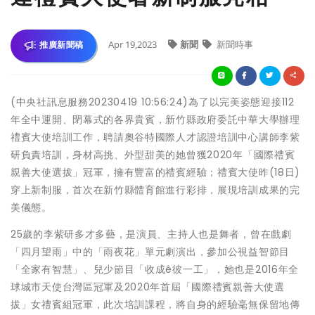
Apr 19,2023
新聞
新聞時事
推廣新聞稿
(中央社訊息服務20230419 10:56:24)為了以完美姿態迎接112
年全中運開、閉幕式的各界貴賓，新竹縣政府委託中華大學辦理
禮賓大使培訓工作，聘請奧谷特國際人才認證培訓中心講師李紫
研負責培訓，身材高挑、外型甜美的她曾獲2020年「國際禮賓
親善大使選拔」冠軍，擁有豐富的禮賓經驗；禮賓大使昨(18日)
穿上新制服，首次在新竹縣體育館進行彩排，展現培訓成果的完
美儀態。
25歲的李紫研多才多藝，是演員、主持人也是舞者，曾在戲劇
「四月望雨」中的「雨夜花」單元劇演出，參加公視益智節目
「全家有智慧」、兒少節目「收成ê彼一工」，她也是2016年全
球城市天使台灣區冠軍及2020年首屆「國際禮賓親善大使選
拔」女禮賓組冠軍，此次培訓課程，將自身的經驗毫無保留地傳