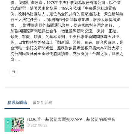
體。 經歷組織改造，1973年中央社改組為股份有限公司，以企業
方式經營；隨著民主化發展，1996年依據「中央通訊社設置條
例」改制為財團法人，定位為全民共有的國家通訊社，獨立超然執
行三大法定任務： ．辦理國內外新聞報導業務，服務大眾傳播媒
體。 ．辦理國家對外新聞通訊業務，促進國際對台灣之瞭解。 ．
加強與國際新聞通訊社合作，增進國際新聞交流。 秉持「正確、
領先、客觀、翔實」的基本原則，中央社專業新聞團隊每天以中、
英、日文即時對外發出上千則新聞、照片、圖表、影音與資訊，是
台灣唯一多語文新聞媒體，服務對象從媒體客戶擴大為閱聽大眾；
從台灣民眾延伸至全球僑胞與讀者，充分扮演「台灣之眼，世界之
窗」。
精選新聞稿
最新新聞稿
FLOC唯一基督徒專屬交友APP，基督徒的新福音
2021/03/29