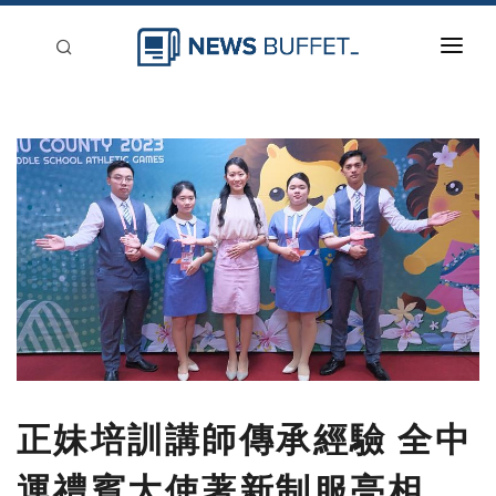
回到首頁
新聞稿分類
登入
刊登
正妹培訓講師傳承經驗 全中
運禮賓大使著新制服亮相