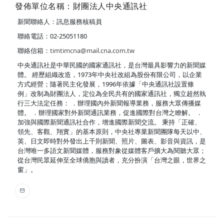
發佈單位名稱：財團法人中央通訊社
新聞聯絡人：訊息服務核稿員
聯絡電話：02-25051180
聯絡信箱：
timtimcna@mail.cna.com.tw
中央通訊社是中華民國的國家通訊社，是台灣最具影響力的新聞媒
體。 經歷組織改造，1973年中央社改組為股份有限公司，以企業
方式經營；隨著民主化發展，1996年依據「中央通訊社設置條
例」改制為財團法人，定位為全民共有的國家通訊社，獨立超然執
行三大法定任務： ．辦理國內外新聞報導業務，服務大眾傳播媒
體。 ．辦理國家對外新聞通訊業務，促進國際對台灣之瞭解。 ．
加強與國際新聞通訊社合作，增進國際新聞交流。 秉持「正確、
領先、客觀、翔實」的基本原則，中央社專業新聞團隊每天以中、
英、日文即時對外發出上千則新聞、照片、圖表、影音與資訊，是
台灣唯一多語文新聞媒體，服務對象從媒體客戶擴大為閱聽大眾；
從台灣民眾延伸至全球僑胞與讀者，充分扮演「台灣之眼，世界之
窗」。