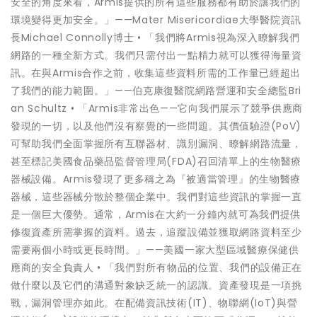
安全的角度來看，Armis提供的所有這些服務都有助於讓我們的
環境變得更加安全。」——Mater Misericordiae大學醫院資訊
長Michael Connolly博士 • 「我們將Armis視為深入瞭解我們
網路的一種全新方式。我們只需付出一點精力就可以獲得海量資
訊。在與Armis合作之前，收集這些資料所需的工作量已經超出
了我們的能力範圍。」——伯克康復醫院網路營運和安全總監Bri
an Schultz • 「Armis非常出色——它向我們展示了競爭供應商
發現的一切，以及他們沒有察覺的一些問題。其價值驗證(PoV)
可幫助我們全面掌握所有互聯器材、識別漏洞、瞭解網路流量，
甚至標記美國食品藥品監督管理局(FDA)召回清單上的生物醫療
器械設備。Armis發現了更多稱之為『被適當管理』的生物醫療
器械，這些器械分散於整個企業中。我們對這些資訊的掌握一直
是一個巨大優勢。通常，Armis在大約一分鐘內就可為我們提供
修復資產所需掌握的資料。過去，追蹤設備並獲取網路資料至少
需要兩個小時或更長時間。」——美國一家大型區域醫療保健供
應商的安全負責人 • 「我們對所有物品的位置、我們的設備正在
做什麼以及它們的溝通對象缺乏統一的認識。資產發現是一項挑
戰，漏洞管理亦如此。在配備資訊技術(IT)、物聯網(IoT)與營