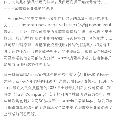
位，尤其是在涉及供應商技術以及供應商員工知識儲備時。」
——一家醫療保健機構的經理
「Armis平台的重要差異化優勢包括強大的風險和漏洞管理能
力，」Quadrant Knowledge Solutions分析師Rohan Paul
表示。「此外，該公司廣泛的集體資產情報引擎、無代理的安全
模式、無延遲和無操作中斷的被動即時監控能力、查詢能力，以
及可幫助醫療衛生機構優化資產使用/性能的智慧報告和分析工
具，這亦令Armis在其競爭對手之間脫穎而出。根據我們對該公
司及市場其他公司的能力分析，Armis憑藉其卓越的技術和客戶
影響力而明顯處於領先地位。」
這一勢頭緊隨Armis宣佈其年度經常性收入(ARR)已超過1億美元
大關，在不到5年的時間裡從100萬美元增長到1億美元。此外，A
rmis最近入選久負盛譽的2023年全球最具創新力公司榜單，獲
評為《Fast Company》安全類別的全球最具創新力公司。在
全球最具創新力公司50強榜單中，Armis位居第14位。該公司在
《網路防禦雜誌》的全球資訊安全獎中更榮獲醫療保健物聯網安
全領域熱門公司獎。