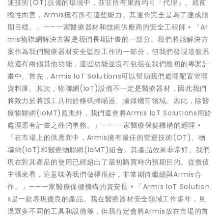
運技術(OT)設備的環境中，並非所有東西均可『代理』。就前
瞻性而言，Armis擁有所有這些能力。其運作完全是為了達成預
期目標。」——一家醫療器材和技術供應商的安全工程師 • 「Ar
mis物聯網解決方案是我們長期計畫的一部分。我們將該解決方
案作為我們醫療器材安全監控工作的一部分，但我們發現這個系
統還有兩個其他功能，這些功能並沒有包括在我們最初的專案計
畫中。首先，Armis IoT Solutions可以幫助我們處理配置管理
資料庫。其次，物聯網(IoT)設備不一定是醫療器材，因此我們
將致力於將該工具用於條碼掃瞄器、攝錄機等領域。因此，除醫
療物聯網(IoMT)監測外，我們還會將Armis IoT Solutions用於
處理原有計畫之外的事務。」—— 一家醫療保健機構的經理 •
「在市場上的供應商中，Armis擁有最佳的營運技術(OT)、物
聯網(IoT)和醫療物聯網(IoMT)組合。其產品效果非常好。我們
現在對其產品的使用已經超出了最初購買時的預期目的。從價值
主張來看，這意味著我們做得很好，非常期待繼續與Armis合
作。」——一家醫療保健機構的資安長 • 「Armis IoT Solution
s是一款表現優良的產品。我在醫療器材安全領域工作多年，見
過眾多不同的工具和設備等，但我肯定會將Armis放在市場的首