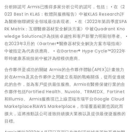
分析師認可 Armis已獲得多家分析公司的認可，包括： • 在《2
023 Best in KLAS：軟體與服務報告》中被KLAS Research評
為醫療物聯網安全領域最佳表現者。 • 在《2022年第四季度SPA
RK Matrix：互聯醫療器材安全解決方案》中被Quadrant Kno
wledge Solutions評為技術卓越性和客戶影響力明顯領導者。 •
在2023年3月的《Gartner®醫療器材安全解決方案市場指南》
中被指定為代表供應商。 • 在Gartner® Hype Cycle™2022年
即時健康系統技術中被評為楷模供應商。
合作夥伴是成功的關鍵 Armis的合作夥伴體驗(APEX)計畫致力
於在Armis及其合作夥伴之間建立長期的戰略關係，從而促進彼
此的合作，並為客戶提供最佳服務。Armis在醫療保健行業的合
作夥伴包括Fortified Health、Nuvolo、TRIMEDX、Fortinet
和Illumio。 Armis服務現已上線雲端市場平台Google Cloud
Marketplace和AWS Marketplace，市場覆蓋範圍也因此而
擴大，這將推動該公司達致持續擴大業務以及提供最便捷服務的
目標。