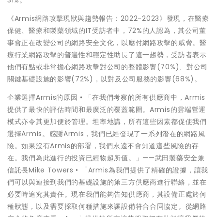
31%。
《Armis網路攻擊現狀與趨勢報告：2022-2023》發現，在醫療
保健、醫療和製藥領域的IT受訪者中，72%的人認為，其公司董
事會正在改變公司的網路安全文化，以應付網路攻擊的威脅。醫
療行業網路攻擊的普遍性和穩定性助長了這一趨勢，受訪者表示
他們有點或非常擔心網路攻擊對公司的整體影響(70%)、對公司
關鍵基礎設施的影響(72%)，以對及公司服務的影響(68%)。
企業選擇Armis的原因 • 「在我們考察的所有供應商中，Armis
提供了最快的評估時間和最廣泛的覆蓋範圍。Armis的雲端營運
模式亦令其更加便於管理。坦率地講，所有這些因素都促使我們
選擇Armis。感謝Armis，我們已經發現了一系列潛在的網路風
險。如果沒有Armis的部署，我們永遠不會知道這些風險的存
在。我們為此進行的投資已經物超所值。」——武田製藥安全兼
信託長Mike Towers • 「Armis為我們提供了精確的證據，讓我
們可以與連接到我們的基礎設施的第三方供應商進行聯絡，並在
必要時追究其責任。現在我們能夠告知供應商，其設備正處於何
種狀態，以及需要採取何種措施來讓設備符合合同協定。從網路