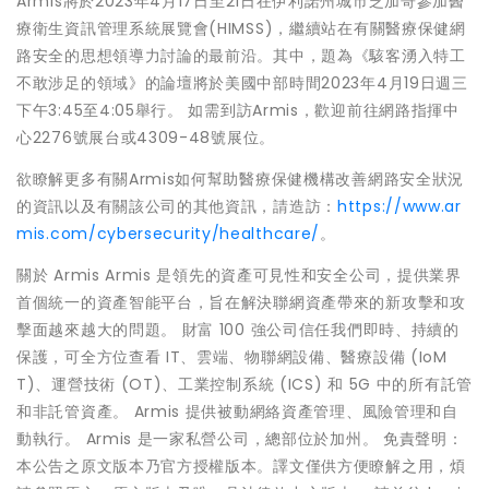
Armis將於2023年4月17日至21日在伊利諾州城市芝加哥參加醫
療衛生資訊管理系統展覽會(HIMSS)，繼續站在有關醫療保健網
路安全的思想領導力討論的最前沿。其中，題為《駭客湧入特工
不敢涉足的領域》的論壇將於美國中部時間2023年4月19日週三
下午3:45至4:05舉行。 如需到訪Armis，歡迎前往網路指揮中
心2276號展台或4309-48號展位。
欲瞭解更多有關Armis如何幫助醫療保健機構改善網路安全狀況
的資訊以及有關該公司的其他資訊，請造訪：
https://www.ar
mis.com/cybersecurity/healthcare/
。
關於 Armis Armis 是領先的資產可見性和安全公司，提供業界
首個統一的資產智能平台，旨在解決聯網資產帶來的新攻擊和攻
擊面越來越大的問題。 財富 100 強公司信任我們即時、持續的
保護，可全方位查看 IT、雲端、物聯網設備、醫療設備 (IoM
T)、運營技術 (OT)、工業控制系統 (ICS) 和 5G 中的所有託管
和非託管資產。 Armis 提供被動網絡資產管理、風險管理和自
動執行。 Armis 是一家私營公司，總部位於加州。 免責聲明：
本公告之原文版本乃官方授權版本。譯文僅供方便瞭解之用，煩