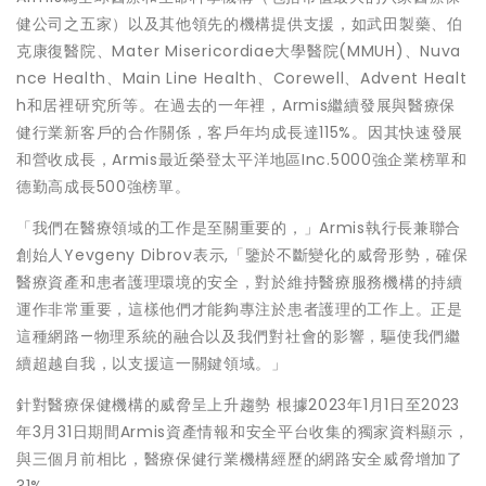
健公司之五家）以及其他領先的機構提供支援，如武田製藥、伯
克康復醫院、Mater Misericordiae大學醫院(MMUH)、Nuva
nce Health、Main Line Health、Corewell、Advent Healt
h和居裡研究所等。在過去的一年裡，Armis繼續發展與醫療保
健行業新客戶的合作關係，客戶年均成長達115%。因其快速發展
和營收成長，Armis最近榮登太平洋地區Inc.5000強企業榜單和
德勤高成長500強榜單。
「我們在醫療領域的工作是至關重要的，」Armis執行長兼聯合
創始人Yevgeny Dibrov表示,「鑒於不斷變化的威脅形勢，確保
醫療資產和患者護理環境的安全，對於維持醫療服務機構的持續
運作非常重要，這樣他們才能夠專注於患者護理的工作上。正是
這種網路—物理系統的融合以及我們對社會的影響，驅使我們繼
續超越自我，以支援這一關鍵領域。」
針對醫療保健機構的威脅呈上升趨勢 根據2023年1月1日至2023
年3月31日期間Armis資產情報和安全平台收集的獨家資料顯示，
與三個月前相比，醫療保健行業機構經歷的網路安全威脅增加了