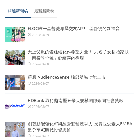
精選新聞稿
最新新聞稿
FLOC唯一基督徒專屬交友APP，基督徒的新福音
2021/03/29
天上父親的愛延續化作希望力量！ 六名子女捐贈家扶
「南投映全號」延續善的循環
2026/08/08
鎧應 AudienceSense 臉部辨識功能上市
2026/08/07
HDBank 取得越南歷來最大規模國際銀團社會貸款
2026/08/07
創智動能強化AI與經營雙軸競爭力 投資長受臺大EMBA
邀分享AI時代投資思維
2026/08/07