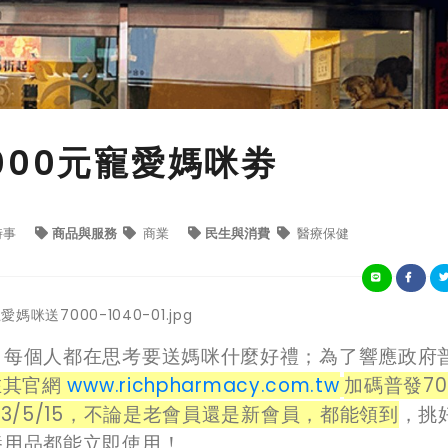
000元寵愛媽咪劵
時事
商品與服務
商業
民生與消費
醫療保健
個人都在思考要送媽咪什麼好禮；為了響應政府
在其官網
www.richpharmacy.com.tw
加碼普發70
3/5/15，不論是老會員還是新會員，都能領到
，挑
養用品都能立即使用！