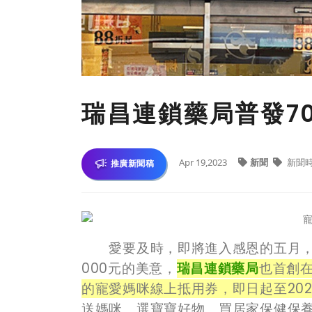
瑞昌連鎖藥局普發7
Apr 19,2023
新聞
新聞
推廣新聞稿
愛要及時，即將進入感恩的五月，每
000元的美意，
瑞昌連鎖藥局
也首創
的寵愛媽咪線上抵用券，即日起至202
送媽咪、選寶寶好物、買居家保健保