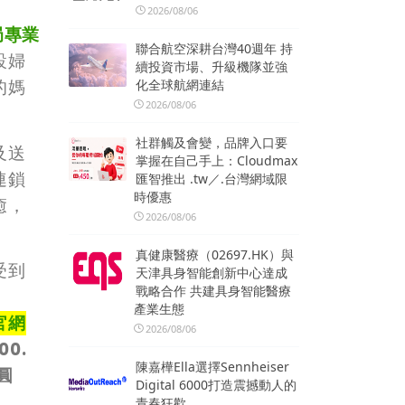
2026/08/06
局專業
聯合航空深耕台灣40週年 持
設婦
續投資市場、升級機隊並強
的媽
化全球航網連結
2026/08/06
社群觸及會變，品牌入口要
及送
掌握在自己手上：Cloudmax
連鎖
匯智推出 .tw／.台灣網域限
時優惠
癒，
2026/08/06
真健康醫療（02697.HK）與
受到
天津具身智能創新中心達成
戰略合作 共建具身智能醫療
產業生態
官網
2026/08/06
0.
陳嘉樺Ella選擇Sennheiser
圓
Digital 6000打造震撼動人的
青春狂歡