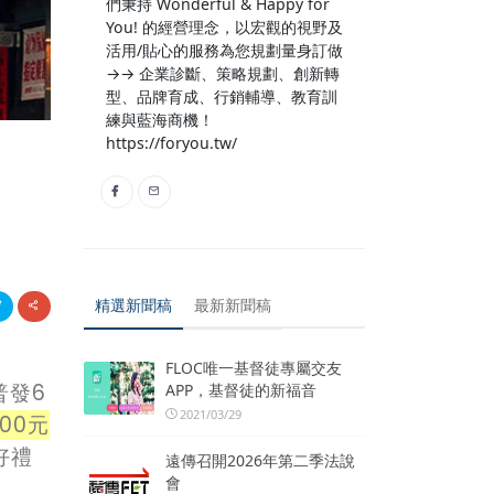
們秉持 Wonderful & Happy for
You! 的經營理念，以宏觀的視野及
活用/貼心的服務為您規劃量身訂做
→→ 企業診斷、策略規劃、創新轉
型、品牌育成、行銷輔導、教育訓
練與藍海商機！
https://foryou.tw/
精選新聞稿
最新新聞稿
FLOC唯一基督徒專屬交友
普發6
APP，基督徒的新福音
2021/03/29
00元
好禮
遠傳召開2026年第二季法說
會