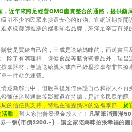
頭，近年來跨足經營OMO虛實整合的通路，提供藥
，
吸引不少的民眾來挑選安心的好物。官網近期新開
引進多樣藥師推薦的婦嬰知名品牌，來滿足辛苦育兒
購物是買給自己的，三成是送給媽咪的，而送實用
數。除了有滴雞精、保健食品等膳食營養品外，瑞昌
技按摩器材，無論送給親人或自己紓壓按摩都非常療
下單一件就免運費。
疫情逐漸解封中，但脫罩後如何保護自己和家人不再
氣燈號低迷與通膨等影響還在持續，是許多民眾的隱
藥局的信任與支持，特地在寵愛媽咪的送禮季節，
於
的活動
，
幫大家把普發現金放大了！
凡單筆消費滿500
券一張(市價2200.-)，讓全家陪媽咪拍張幸福的團