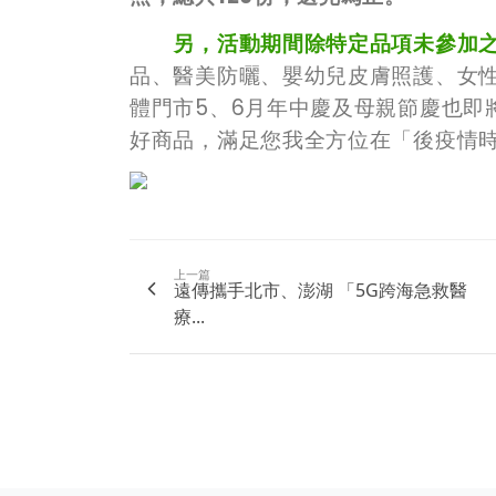
另，活動期間除特定品項未參加
品、醫美防曬、嬰幼兒皮膚照護、女
體門市5、6月年中慶及母親節慶也即
好商品，滿足您我全方位在「後疫情
上一篇
遠傳攜手北市、澎湖 「5G跨海急救醫
療...