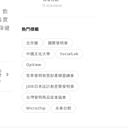
2026/08/06
、飲
各實
保健
熱門標籤
北市圖
國際發明展
中國文化大學
SocialLab
OpView
篇
什
世界發明智慧財產聯盟總會
？
JDIE日本設計創意暨發明展
台灣發明商品促進協會
Microchip
永春分館