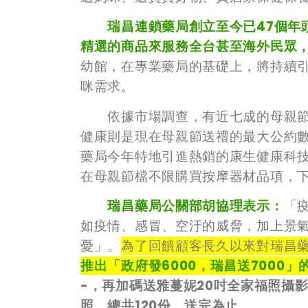
瑞昌連鎖藥局創立至今已47個年
精選的商品來服務全台甚至海外民眾
幼館，在專業藥局的基礎上，將持續
咪需求。
依據市場調查，有近七成的母親節
健康則是現在母親節送禮的最大公約
藥局今年特地引進熱銷的康生健康科
在母親節檔不限購買按摩器材品項，
瑞昌藥局公關部胡協理表示：
「
如疫情、感冒、空汙的威脅，加上景
憂」。
為了回饋顧客長久以來對瑞昌
推出「政府發6000，瑞昌送7000」
-，再加碼送雅蔓妮20吋全家福照攝影
照，總共120份，送完為止。