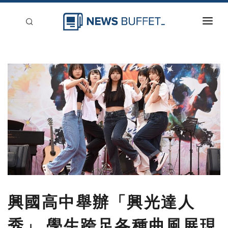
回到首頁
新聞稿分類
登入
刊登
興國高中舉辦「興光達人
秀」 學生跨足各種曲風展現