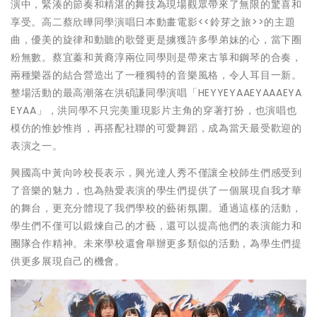
演中，緊湊的節奏和精湛的舞技為現場觀眾帶來了無限的驚喜和
享受。高二蔡欣曄同學演唱日本動畫電影<<鈴芽之旅>>的主題
曲，優美的旋律和動聽的歌聲更是擄獲許多學弟妹的心，當下圈
粉無數。蔡宜蓁和黃裔淳兩位同學則是帶來古箏和鋼琴的合奏，
兩種樂器的結合營造出了一種獨特的音樂風格，令人耳目一新。
整場活動的最高潮落在洪碩謙同學演唱「HEYYEYAAEYAAAEYA
EYAA」，洪同學不只完美重現影片主角的穿著打扮，也演唱也
模仿的惟妙惟肖，再搭配社聯的可愛舞蹈，成為當天最受歡迎的
表演之一。
興國高中黃向吟校長表示，興光達人秀不僅讓全校師生們感受到
了音樂的魅力，也為熱愛表演的學生們提供了一個展現自我才華
的舞台，更充分體現了我們學校的藝術氛圍。通過這樣的活動，
學生們不僅可以鍛煉自己的才藝，還可以提高他們的表演能力和
團隊合作精神。未來學校還會舉辦更多類似的活動，為學生們提
供更多展現自己的機會。