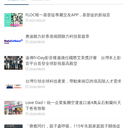
FLOC唯一基督徒專屬交友APP，基督徒的新福音
2021/03/29
奧迪聽力於香港揭開聽力科技新篇章
2026/08/05
遠傳friDay影音獲邀擔任國際艾美獎評審 台灣本土影
音平台首登全球影視最高殿堂
2026/08/05
台灣引領全球科技產業，帶動東南亞跨境高階人才需求
2026/08/05
Love Dad！統一企業集團空運進口逾4萬朵石斛蘭向天
下爸爸致敬
2026/08/05
「療癒同行，親子森呼吸」115年失親家庭親子關係促