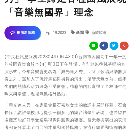
「音樂無國界」理念
Apr 19,2023
新聞
新聞時事
推廣新聞稿
(中央社訊息服務20230419 16:43:01)台南市興國高中一年一度
的校園音樂會於本(4)月13日下午登場，有別於以往純演唱的表
演形式，今年音樂會更名為「興光達人秀」，除了歌唱與樂器演
奏之外，還加入了流行舞蹈與街舞的演出，儘管天氣炎熱，但學
生們的熱情和活力絲毫不受影響，精彩的內容贏得了全校師生的
喝采與掌聲，現場氣氛格外熱烈。
「興光達人秀」在家長會長石嘉玫女士的致詞中展開序幕，石會
長除了讚許學校用心提供一個多元的舞台讓學生表現，也希望在
場觀眾能好好享受這場視覺與聽覺的饗宴。當天參與演出的表演
者都充分展現了自己的才華和獨特風格，在流行舞蹈和街舞的表