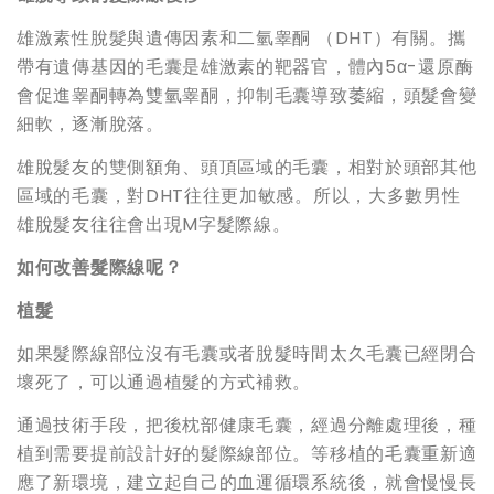
雄激素性脫髮與遺傳因素和二氫睾酮 （DHT）有關。攜
帶有遺傳基因的毛囊是雄激素的靶器官，體內5α-還原酶
會促進睾酮轉為雙氫睾酮，抑制毛囊導致萎縮，頭髮會變
細軟，逐漸脫落。
雄脫髮友的雙側額角、頭頂區域的毛囊，相對於頭部其他
區域的毛囊，對DHT往往更加敏感。所以，大多數男性
雄脫髮友往往會出現M字髮際線。
如何改善髮際線呢？
植髮
如果髮際線部位沒有毛囊或者脫髮時間太久毛囊已經閉合
壞死了，可以通過植髮的方式補救。
通過技術手段，把後枕部健康毛囊，經過分離處理後，種
植到需要提前設計好的髮際線部位。等移植的毛囊重新適
應了新環境，建立起自己的血運循環系統後，就會慢慢長