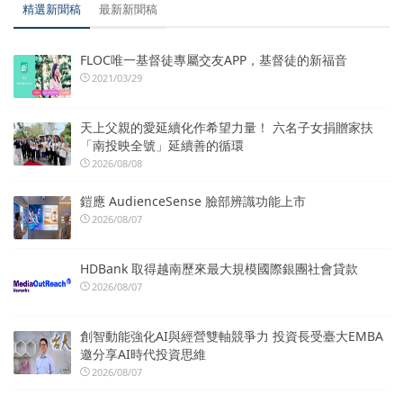
精選新聞稿
最新新聞稿
FLOC唯一基督徒專屬交友APP，基督徒的新福音
2021/03/29
天上父親的愛延續化作希望力量！ 六名子女捐贈家扶
「南投映全號」延續善的循環
2026/08/08
鎧應 AudienceSense 臉部辨識功能上市
2026/08/07
HDBank 取得越南歷來最大規模國際銀團社會貸款
2026/08/07
創智動能強化AI與經營雙軸競爭力 投資長受臺大EMBA
邀分享AI時代投資思維
2026/08/07