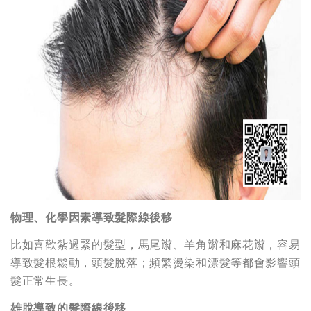
物理、化學因素導致髮際線後移
比如喜歡紮過緊的髮型，馬尾辮、羊角辮和麻花辮，容易
導致髮根鬆動，頭髮脫落；頻繁燙染和漂髮等都會影響頭
髮正常生長。
雄脫導致的髮際線後移