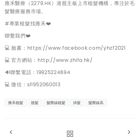
雍禾醫療（2279.HK）港股主板上市植髮機構，專注於毛
髮醫療服務市場。
#專業植髮找雍禾❤️
聯繫我們❤️
💻 臉書：https://www.facebook.com/yhzf2021
💻 官方網站：http://www.zhifa.hk/
️🔊聯繫電話：19925224894
💻 微信：sl1952060013
雍禾植髮
脫髮
髮際線植髮
掉髮
髮際線高