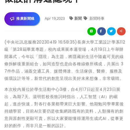
Apr 19,2023
新聞
新聞時事
推廣新聞稿
(中央社訊息服務20230419 16:58:35)長庚大學工業設計學系112
級「第28屆畢業專題」校內成果展本週登場，4月19日上午舉辦
開幕式，今年以「隱現」為主題，將隱藏於生活中隨處可見的線
條拆解後重新組合，如同造型也是由各種線條所構成，共展出 3
7件作品，涵蓋交通工具、媒體傳達、生活傢俱、醫療、服務及
循環設計等等，新世代的創意呈現出美好未來想像，非常吸睛。
本次校內展位於學生活動中心3樓，自4月17日起至4月23日展
出，為期7天。湯明哲校長致詞時指出，人工智慧（AI）的崛
起，進步快速，對各行各業都帶來巨大影響。他期勉同學畢業後
持續學習，目前AI主要仍是收集網路既有的資料，人類擁有的創
意與原創性更顯可貴，所以大家要能懂得運用生成式AI，從事更
好的創作，而非只是一般的設計。