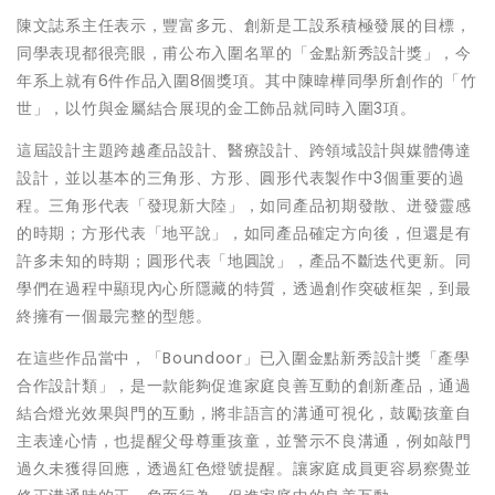
陳文誌系主任表示，豐富多元、創新是工設系積極發展的目標，
同學表現都很亮眼，甫公布入圍名單的「金點新秀設計獎」，今
年系上就有6件作品入圍8個獎項。其中陳暐樺同學所創作的「竹
世」，以竹與金屬結合展現的金工飾品就同時入圍3項。
這屆設計主題跨越產品設計、醫療設計、跨領域設計與媒體傳達
設計，並以基本的三角形、方形、圓形代表製作中3個重要的過
程。三角形代表「發現新大陸」，如同產品初期發散、迸發靈感
的時期；方形代表「地平說」，如同產品確定方向後，但還是有
許多未知的時期；圓形代表「地圓說」，產品不斷迭代更新。同
學們在過程中顯現內心所隱藏的特質，透過創作突破框架，到最
終擁有一個最完整的型態。
在這些作品當中，「Boundoor」已入圍金點新秀設計獎「產學
合作設計類」，是一款能夠促進家庭良善互動的創新產品，通過
結合燈光效果與門的互動，將非語言的溝通可視化，鼓勵孩童自
主表達心情，也提醒父母尊重孩童，並警示不良溝通，例如敲門
過久未獲得回應，透過紅色燈號提醒。讓家庭成員更容易察覺並