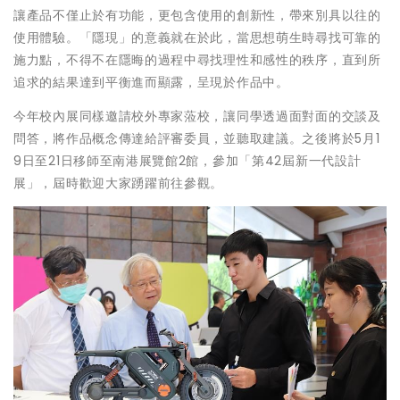
讓產品不僅止於有功能，更包含使用的創新性，帶來別具以往的
使用體驗。「隱現」的意義就在於此，當思想萌生時尋找可靠的
施力點，不得不在隱晦的過程中尋找理性和感性的秩序，直到所
追求的結果達到平衡進而顯露，呈現於作品中。
今年校內展同樣邀請校外專家蒞校，讓同學透過面對面的交談及
問答，將作品概念傳達給評審委員，並聽取建議。之後將於5月1
9日至21日移師至南港展覽館2館，參加「第42屆新一代設計
展」，屆時歡迎大家踴躍前往參觀。