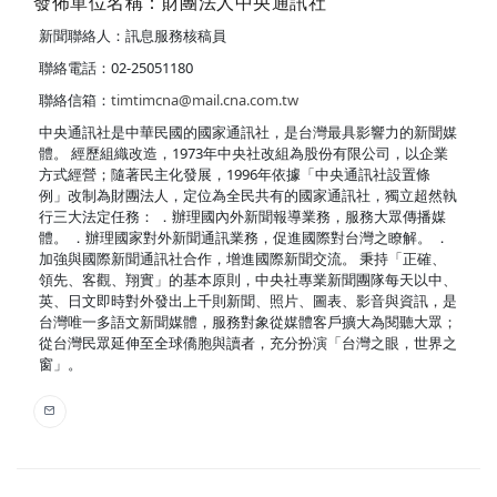
發佈單位名稱：財團法人中央通訊社
新聞聯絡人：訊息服務核稿員
聯絡電話：02-25051180
聯絡信箱：
timtimcna@mail.cna.com.tw
中央通訊社是中華民國的國家通訊社，是台灣最具影響力的新聞媒
體。 經歷組織改造，1973年中央社改組為股份有限公司，以企業
方式經營；隨著民主化發展，1996年依據「中央通訊社設置條
例」改制為財團法人，定位為全民共有的國家通訊社，獨立超然執
行三大法定任務： ．辦理國內外新聞報導業務，服務大眾傳播媒
體。 ．辦理國家對外新聞通訊業務，促進國際對台灣之瞭解。 ．
加強與國際新聞通訊社合作，增進國際新聞交流。 秉持「正確、
領先、客觀、翔實」的基本原則，中央社專業新聞團隊每天以中、
英、日文即時對外發出上千則新聞、照片、圖表、影音與資訊，是
台灣唯一多語文新聞媒體，服務對象從媒體客戶擴大為閱聽大眾；
從台灣民眾延伸至全球僑胞與讀者，充分扮演「台灣之眼，世界之
窗」。