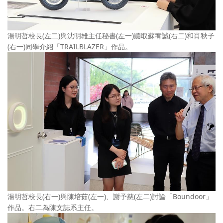
湯明哲校長(左二)與沈明雄主任秘書(左一)聽取蘇宥誠(右二)和肖秋子
(右一)同學介紹「TRAILBLAZER」作品。
湯明哲校長(右一)與陳培茹(左一)、謝予慈(左二)討論「Boundoor」
作品。右二為陳文誌系主任。