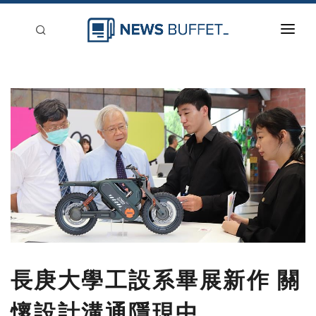
回到首頁
新聞稿分類
登入
刊登
長庚大學工設系畢展新作 關
懷設計溝通隱現中