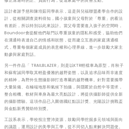
修正溝通時的正、負面行為，促進家庭中的良善互動。
設計者謝予慈和陳培茹同學表示，這是與兒福聯盟產學合作的設
計，從相關調查資料得知，國小孩童與父母對於「尊重」的看法
有差距，所以特別以此來設計。當父母需要進入孩子的空間時，
Boundoor會提醒他們敲門以尊重孩童的隱私和感受，協助他們
在溝通時表達自己的情感和狀態，從而建立互惠的家庭溝通模
式，尊重每個家庭成員的表意權和心理界線，進一步鼓勵大家主
動參與家庭對話。
另一件作品「 TRAILBLAZER」則是以KTR輕檔車為原型，肖秋子
和蘇宥誠同學取其輕盈優雅的越野姿態，以及追求品味而非速度
的精神，為野外生態攝影師打造專屬的越野機車。針對需要攜帶
大量裝備、在極端地形和氣候下拍攝，與隱匿於自然中等需求，
整合相機、軟材與車身為最大亮點設計，將提供攝影師提供全新
的攝影體驗。這項作品已入圍德國紅點設計獎、光陽設計挑戰盃
與金點新秀贊助特別獎。
工設系表示，學校投注豐沛資源，鼓勵同學挖掘多元領域與面向
的議題，運用設計的美學與工學，從不同切入點來解決問題使。